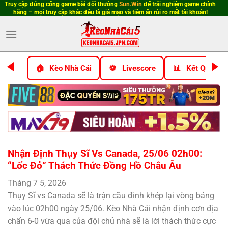
Truy cập đúng cổng game bài đổi thưởng
Sun.Win
để trải nghiệm game chính
Bỏ
hãng – mọi truy cập khác đều là giả mạo và tiềm ẩn rủi ro mất tài khoản!
qua
nội
dung
Kèo Nhà Cái
Livescore
Kết Quả Bó
Nhận Định Thụy Sĩ Vs Canada, 25/06 02h00:
“Lốc Đỏ” Thách Thức Đồng Hồ Châu Âu
Tháng 7 5, 2026
Thụy Sĩ vs Canada sẽ là trận cầu đinh khép lại vòng bảng
vào lúc 02h00 ngày 25/06. Kèo Nhà Cái nhận định cơn địa
chấn 6-0 vừa qua của đội chủ nhà sẽ là lời thách thức cực