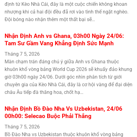
định từ Kèo Nhà Cái, đây là một cuộc chiến không khoan
nhượng khi cả hai đội đều đã rơi vào tình thế ngặt nghèo.
Đội bóng nào nhận thêm một thất bại sẽ…
Nhận Định Anh vs Ghana, 03h00 Ngày 24/06:
Tam Sư Gầm Vang Khẳng Định Sức Mạnh
Tháng 7 5, 2026
Màn chạm trán đáng chú ý giữa Anh vs Ghana thuộc
khuôn khổ vòng bảng World Cup 2026 sẽ khuấy đảo khung
giờ 03h00 ngày 24/06. Dưới góc nhìn phân tích từ giới
chuyên gia của Kèo Nhà Cái, đây là cơ hội vàng để đại diện
châu Âu tiếp đà thăng hoa, chốt hạ…
Nhận Định Bồ Đào Nha Vs Uzbekistan, 24/06
00h00: Selecao Buộc Phải Thắng
Tháng 7 5, 2026
Bồ Đào Nha vs Uzbekistan thuộc khuôn khổ vòng bảng