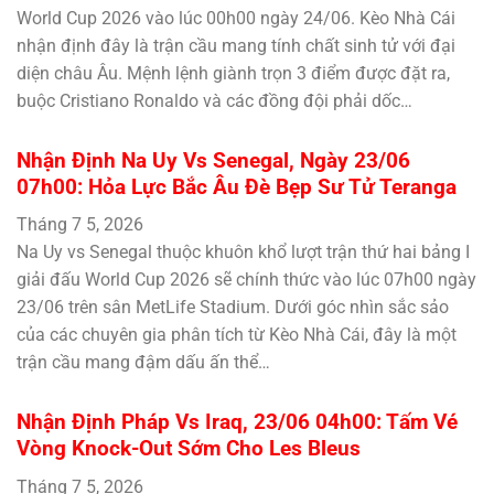
World Cup 2026 vào lúc 00h00 ngày 24/06. Kèo Nhà Cái
nhận định đây là trận cầu mang tính chất sinh tử với đại
diện châu Âu. Mệnh lệnh giành trọn 3 điểm được đặt ra,
buộc Cristiano Ronaldo và các đồng đội phải dốc…
Nhận Định Na Uy Vs Senegal, Ngày 23/06
07h00: Hỏa Lực Bắc Âu Đè Bẹp Sư Tử Teranga
Tháng 7 5, 2026
Na Uy vs Senegal thuộc khuôn khổ lượt trận thứ hai bảng I
giải đấu World Cup 2026 sẽ chính thức vào lúc 07h00 ngày
23/06 trên sân MetLife Stadium. Dưới góc nhìn sắc sảo
của các chuyên gia phân tích từ Kèo Nhà Cái, đây là một
trận cầu mang đậm dấu ấn thể…
Nhận Định Pháp Vs Iraq, 23/06 04h00: Tấm Vé
Vòng Knock-Out Sớm Cho Les Bleus
Tháng 7 5, 2026