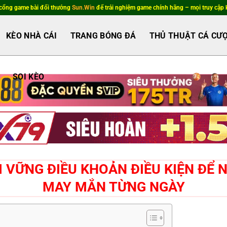
cổng game bài đổi thưởng
Sun.Win
để trải nghiệm game chính hãng – mọi truy cập kh
KÈO NHÀ CÁI
TRANG BÓNG ĐÁ
THỦ THUẬT CÁ CƯ
SOI KÈO
 VỮNG ĐIỀU KHOẢN ĐIỀU KIỆN ĐỂ 
MAY MẮN TỪNG NGÀY