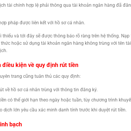
ịch tài chính hợp lệ phải thông qua tài khoản ngân hàng đã đăn
 hợp pháp được liên kết với hồ sơ cá nhân.
ối thiểu và tới đây sẽ được thông báo rõ ràng trên hệ thống. Nạp
hức hoặc sử dụng tài khoản ngân hàng không trùng với tên tài
ịch.
 điều kiện về quy định rút tiền
chuyên trang cũng tuân thủ các quy định:
rút về hồ sơ cá nhân trùng với thông tin đăng ký.
 tiền có thể giới hạn theo ngày hoặc tuần, tùy chương trình khuy
o dịch lớn yêu cầu xác minh danh tính trước khi duyệt rút tiền.
inh bạch