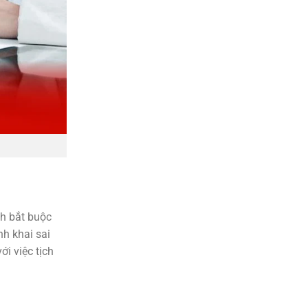
nh bắt buộc
h khai sai
ới việc tịch