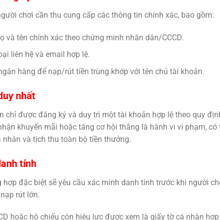
người chơi cần thu cung cấp các thông tin chính xác, bao gồm:
họ và tên chính xác theo chứng minh nhân dân/CCCD.
ại liên hệ và email hợp lệ.
ngân hàng để nạp/rút tiền trùng khớp với tên chủ tài khoản.
duy nhất
n chỉ được đăng ký và duy trì một tài khoản hợp lệ theo quy địn
nhận khuyến mãi hoặc tăng cơ hội thắng là hành vi vi phạm, có
 nhân và tịch thu toàn bộ tiền thưởng.
anh tính
 hợp đặc biệt sẽ yêu cầu xác minh danh tính trước khi người ch
 nạp rút lớn.
 hoặc hộ chiếu còn hiệu lực được xem là giấy tờ cá nhân hợp