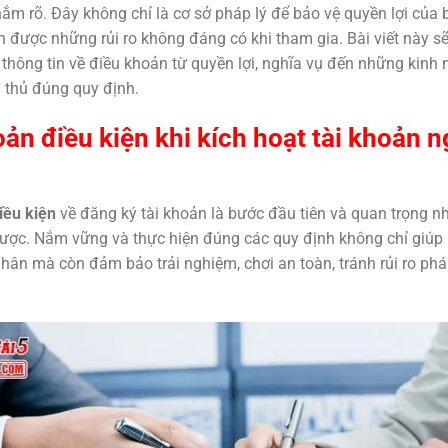
ắm rõ. Đây không chỉ là cơ sở pháp lý để bảo vệ quyền lợi của
h được những rủi ro không đáng có khi tham gia. Bài viết này s
 thông tin về điều khoản từ quyền lợi, nghĩa vụ đến những kinh
n thủ đúng quy định.
ản điều kiện khi kích hoạt tài khoản n
iều kiện
về đăng ký tài khoản là bước đầu tiên và quan trọng nh
ược. Nắm vững và thực hiện đúng các quy định không chỉ giúp 
nhân mà còn đảm bảo trải nghiệm, chơi an toàn, tránh rủi ro pháp