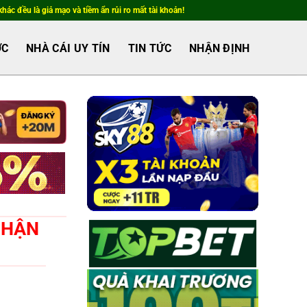
ác đều là giả mạo và tiềm ẩn rủi ro mất tài khoản!
ỢC
NHÀ CÁI UY TÍN
TIN TỨC
NHẬN ĐỊNH
NHẬN