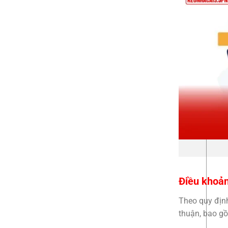
Điều khoản
Theo quy định
thuận, bao g