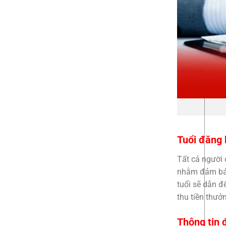
Tuổi đăng 
Tất cả người 
nhằm đảm bảo 
tuổi sẽ dẫn đ
thu tiền thưở
Thông tin 