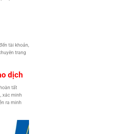
đến tài khoản,
 chuyên trang
ao dịch
 hoàn tất
n, xác minh
ễn ra minh