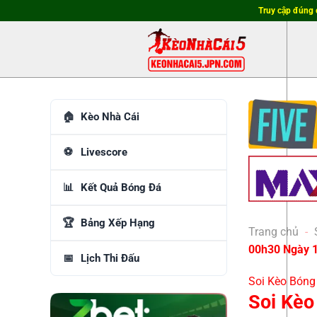
Bỏ
Truy cập đúng 
qua
nội
dung
Kèo Nhà Cái
Livescore
Kết Quả Bóng Đá
Bảng Xếp Hạng
Trang chủ
-
00h30 Ngày 
Lịch Thi Đấu
Soi Kèo Bóng
Soi Kèo