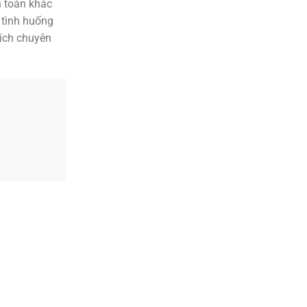
n toàn khác
 tình huống
ích chuyên