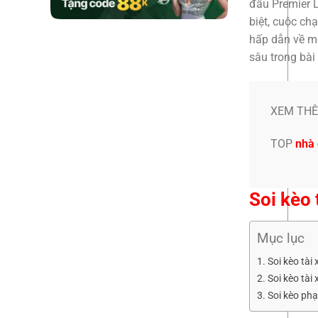
đấu Premier 
biệt, cuộc ch
hấp dẫn về mặ
sâu trong bài 
XEM TH
TOP
nhà 
Soi kèo 
Mục lục
Soi kèo tài
Soi kèo tài
Soi kèo phạ