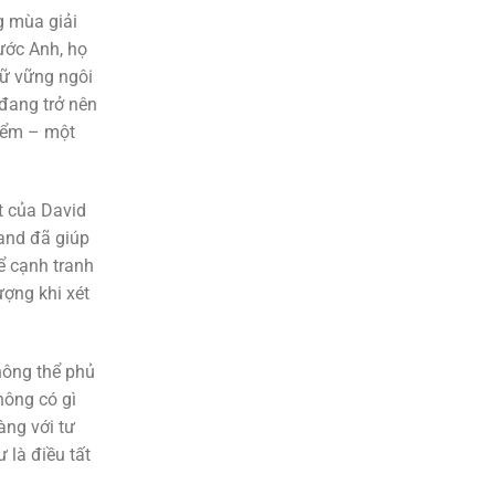
g mùa giải
ước Anh, họ
iữ vững ngôi
 đang trở nên
điểm – một
t của David
and đã giúp
ể cạnh tranh
ượng khi xét
hông thể phủ
hông có gì
àng với tư
 là điều tất