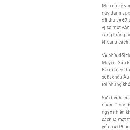
Mặc dù kỳ vọn
này đang vượt
đã thu về 67 
vị số một vẫn
căng thẳng hơ
khoảng cách 
Về phía đối t
Moyes. Sau kh
Everton có đ
suất châu Âu 
tới những kh
Sự chênh lệch
nhận. Trong b
ngạc nhiên kh
cách là một t
yếu của Pháo