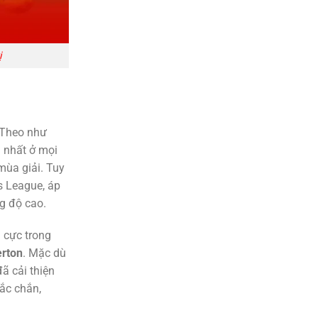
ị
 Theo như
n nhất ở mọi
mùa giải. Tuy
s League, áp
ng độ cao.
h cực trong
erton
. Mặc dù
ã cải thiện
hắc chắn,