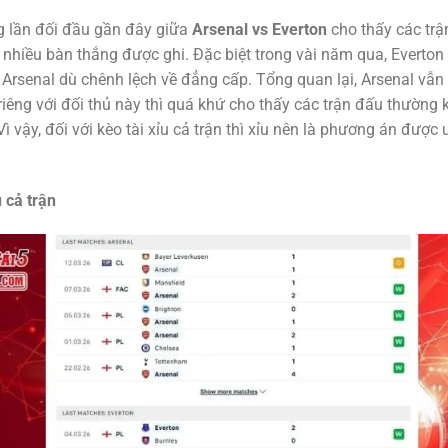
g lần đối đầu gần đây giữa
Arsenal vs Everton
cho thấy các tr
nhiều bàn thắng được ghi. Đặc biệt trong vài năm qua, Everton 
Arsenal dù chênh lệch về đẳng cấp. Tổng quan lại, Arsenal vẫn g
n riêng với đối thủ này thì quá khứ cho thấy các trận đấu thường 
Vì vậy, đối với kèo tài xỉu cả trận thì xỉu nên là phương án được 
 cả trận