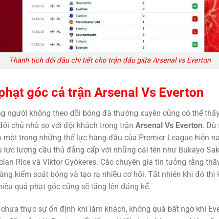
Thành tích đối đầu chi tiết cho trận đấu giữa Arsenal vs Everton
phạt góc cả trận Arsenal Vs Everton
g người không theo dõi bóng đá thường xuyên cũng có thể thấ
 đội chủ nhà so với đội khách trong trận
Arsenal Vs Everton
. Dù 
à một trong những thế lực hàng đầu của Premier League hiện n
 lực lượng cầu thủ đẳng cấp với những cái tên như Bukayo Sak
lan Rice và Viktor Gyökeres. Các chuyên gia tin tưởng rằng thầ
dàng kiểm soát bóng và tạo ra nhiều cơ hội. Tất nhiên khi đó thì
iều quả phạt góc cũng sẽ tăng lên đáng kể.
chưa thực sự ổn định khi làm khách, không quá bất ngờ khi Eve