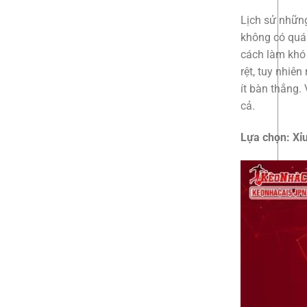
Lịch sử nhữn
không có quá 
cách làm khó 
rệt, tuy nhiê
ít bàn thắng. 
cả.
Lựa chọn: Xỉu