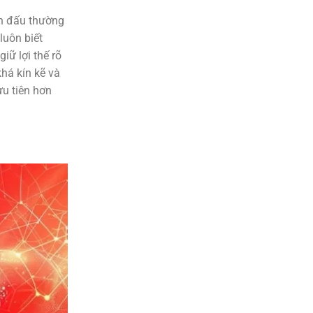
ận đấu thường
luôn biết
iữ lợi thế rõ
khá kín kẽ và
ưu tiên hơn