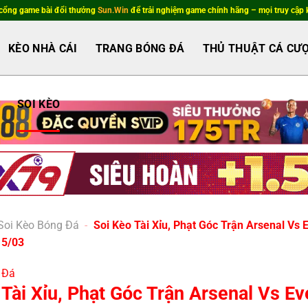
cổng game bài đổi thưởng
Sun.Win
để trải nghiệm game chính hãng – mọi truy cập kh
KÈO NHÀ CÁI
TRANG BÓNG ĐÁ
THỦ THUẬT CÁ CƯ
SOI KÈO
Soi Kèo Bóng Đá
-
Soi Kèo Tài Xỉu, Phạt Góc Trận Arsenal Vs 
15/03
 Đá
 Tài Xỉu, Phạt Góc Trận Arsenal Vs Ev