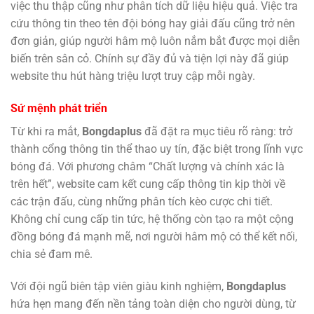
việc thu thập cũng như phân tích dữ liệu hiệu quả. Việc tra
cứu thông tin theo tên đội bóng hay giải đấu cũng trở nên
đơn giản, giúp người hâm mộ luôn nắm bắt được mọi diễn
biến trên sân cỏ. Chính sự đầy đủ và tiện lợi này đã giúp
website thu hút hàng triệu lượt truy cập mỗi ngày.
Sứ mệnh phát triển
Từ khi ra mắt,
Bongdaplus
đã đặt ra mục tiêu rõ ràng: trở
thành cổng thông tin thể thao uy tín, đặc biệt trong lĩnh vực
bóng đá. Với phương châm “Chất lượng và chính xác là
trên hết”, website cam kết cung cấp thông tin kịp thời về
các trận đấu, cùng những phân tích kèo cược chi tiết.
Không chỉ cung cấp tin tức, hệ thống còn tạo ra một cộng
đồng bóng đá mạnh mẽ, nơi người hâm mộ có thể kết nối,
chia sẻ đam mê.
Với đội ngũ biên tập viên giàu kinh nghiệm,
Bongdaplus
hứa hẹn mang đến nền tảng toàn diện cho người dùng, từ