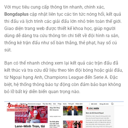
Với mục tiêu cung cấp thông tin nhanh, chính xác,
Bongdaplus
cập nhật liên tục các tin tức nóng hổi, kết quả
thi đấu và lịch trình các giải đấu lớn nhỏ trên toàn thế giới.
Giao diện trang web được thiết kế khoa học, giúp người
dùng dễ dàng tra cứu thông tin chi tiết về đội hình ra sân,
thống kê trận đấu như số bàn thắng, thẻ phạt, hay số cú
sút.
Bạn có thể nhanh chóng xem lại kết quả các trận đấu đã
kết thúc và tra cứu dữ liệu theo tên đội bóng hoặc giải đấu,
từ Ngoại hạng Anh, Champions League đến Serie A. Đặc
biệt, hệ thống thông báo tự động còn đảm bảo bạn không
bỏ lỡ bất kỳ diễn biến quan trọng nào.