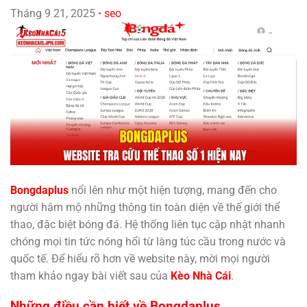
Tháng 9 21, 2025
•
seo
Bongdaplus
nổi lên như một hiện tượng, mang đến cho
người hâm mộ những thông tin toàn diện về thế giới thể
thao, đặc biệt bóng đá. Hệ thống liên tục cập nhật nhanh
chóng mọi tin tức nóng hổi từ làng túc cầu trong nước và
quốc tế. Để hiểu rõ hơn về website này, mời mọi người
tham khảo ngay bài viết sau của
Kèo Nhà Cái
.
Những điều cần biết về Bongdaplus