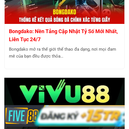
Bongdako: Nền Tảng Cập Nhật Tỷ Số Mới Nhất,
Liên Tục 24/7
Bongdako mở ra thế giới thể thao đa dạng, nơi mọi đam
mê của bạn đều được thỏa…