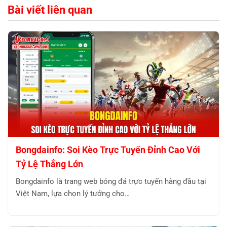
Bài viết liên quan
Bongdainfo: Soi Kèo Trực Tuyến Đỉnh Cao Với
Tỷ Lệ Thắng Lớn
Bongdainfo là trang web bóng đá trực tuyến hàng đầu tại
Việt Nam, lựa chọn lý tưởng cho…