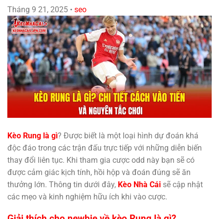
Tháng 9 21, 2025
•
seo
Kèo Rung là gì
?
Được biết là một loại hình dự đoán khá
độc đáo trong các trận đấu trực tiếp với những diễn biến
thay đổi liên tục. Khi tham gia cược odd này bạn sẽ có
được cảm giác kịch tính, hồi hộp và đoán đúng sẽ ăn
thưởng lớn. Thông tin dưới đây,
Kèo Nhà Cái
sẽ cập nhật
các mẹo và kinh nghiệm hữu ích khi vào cược.
Giải thích cho newbie về kèo Rung là gì?