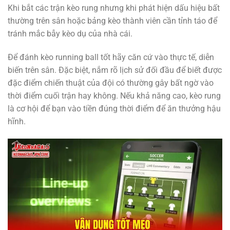
Khi bắt các trận kèo rung nhưng khi phát hiện dấu hiệu bất
thường trên sân hoặc bảng kèo thành viên cần tỉnh táo để
tránh mắc bẫy kèo dụ của nhà cái.
Để đánh kèo running ball tốt hãy căn cứ vào thực tế, diễn
biến trên sân. Đặc biệt, nắm rõ lịch sử đối đầu để biết được
đặc điểm chiến thuật của đội có thường gây bất ngờ vào
thời điểm cuối trận hay không. Nếu khả năng cao, kèo rung
là cơ hội để bạn vào tiền đúng thời điểm để ăn thưởng hậu
hĩnh.