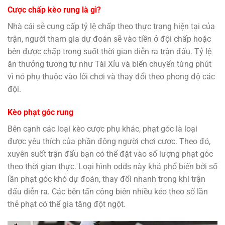
Cược chấp kèo rung là gì?
Nhà cái sẽ cung cấp tỷ lệ chấp theo thực trạng hiện tại của
trận, người tham gia dự đoán sẽ vào tiền ở đội chấp hoặc
bên được chấp trong suốt thời gian diễn ra trận đấu. Tỷ lệ
ăn thưởng tương tự như Tài Xỉu và biến chuyển từng phút
vì nó phụ thuộc vào lối chơi và thay đổi theo phong độ các
đội.
Kèo phạt góc rung
Bên cạnh các loại kèo cược phụ khác, phạt góc là loại
được yêu thích của phần đông người chơi cược. Theo đó,
xuyên suốt trận đấu bạn có thể đặt vào số lượng phạt góc
theo thời gian thực. Loại hình odds này khá phổ biến bởi số
lần phạt góc khó dự đoán, thay đổi nhanh trong khi trận
đấu diễn ra. Các bên tấn công biên nhiều kéo theo số lần
thẻ phạt có thể gia tăng đột ngột.