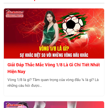
Giải Đáp Thắc Mắc Vòng 1/8 Là Gì Chi Tiết Nhất
Hiện Nay
Vòng 1/8 là gì? Tầm quan trọng của vòng đấu ⅛ là gì? Là
những câu hỏi được…