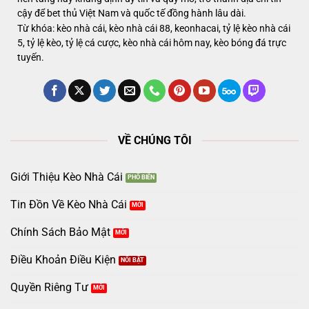
cậy để bet thủ Việt Nam và quốc tế đồng hành lâu dài.
Từ khóa: kèo nhà cái, kèo nhà cái 88, keonhacai, tỷ lệ kèo nhà cái
5, tỷ lệ kèo, tỷ lệ cá cược, kèo nhà cái hôm nay, kèo bóng đá trực
tuyến.
VỀ CHÚNG TÔI
Giới Thiệu Kèo Nhà Cái
Tin Đồn Về Kèo Nhà Cái
Chính Sách Bảo Mật
Điều Khoản Điều Kiện
Quyền Riêng Tư