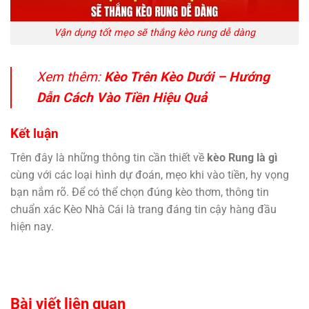
Vận dụng tốt mẹo sẽ thắng kèo rung dễ dàng
Xem thêm:
Kèo Trên Kèo Dưới – Hướng
Dẫn Cách Vào Tiền Hiệu Quả
Kết luận
Trên đây là những thông tin cần thiết về
kèo Rung là gì
cùng với các loại hình dự đoán, mẹo khi vào tiền, hy vọng
bạn nắm rõ. Để có thể chọn đúng kèo thơm, thông tin
chuẩn xác Kèo Nhà Cái là trang đáng tin cậy hàng đầu
hiện nay.
Bài viết liên quan