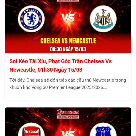
Soi Kèo Tài Xỉu, Phạt Góc Trận Chelsea Vs
Newcastle, 01h30 Ngày 15/03
Tới đây, Chelsea sẽ đón tiếp các cầu thủ Newcastle trong
khuôn khổ vòng 30 Premier League 2025/2026.…