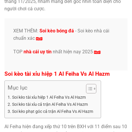
tháng 11/2025, nhằm mang đến góc nhìn toàn diện cho
người chơi cá cược.
XEM THÊM:
Soi kèo bóng đá
- S
oi kèo nhà cái
chuẩn xác
TOP
nhà cái uy tín
nhất hiện nay 2025
Soi kèo tài xỉu hiệp 1 Al Feiha Vs Al Hazm
Mục lục
Soi kèo tài xỉu hiệp 1 Al Feiha Vs Al Hazm
Soi kèo tài xỉu cả trận Al Feiha Vs Al Hazm
Soi kèo phạt góc cả trận Al Feiha Vs Al Hazm
Al Feiha hiện đang xếp thứ 10 trên BXH với 11 điểm sau 10