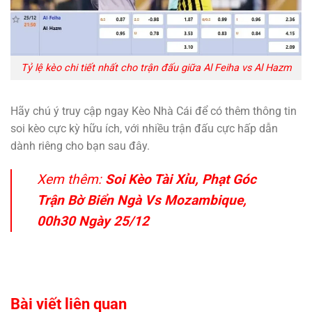
Tỷ lệ kèo chi tiết nhất cho trận đấu giữa Al Feiha vs Al Hazm
Hãy chú ý truy cập ngay Kèo Nhà Cái để có thêm thông tin
soi kèo cực kỳ hữu ích, với nhiều trận đấu cực hấp dẫn
dành riêng cho bạn sau đây.
Xem thêm:
Soi Kèo Tài Xỉu, Phạt Góc
Trận Bờ Biển Ngà Vs Mozambique,
00h30 Ngày 25/12
Bài viết liên quan