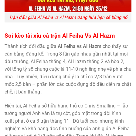
Trận đấu giữa Al Feiha vs Al Hazm đang hứa hẹn sẽ bùng nổ
Soi kèo tài xỉu cả trận Al Feiha Vs Al Hazm
Thành tích đối đầu giữa
Al Feiha vs Al Hazm
cho thấy sự
cân bằng đáng kể. Trong 8 lần gặp nhau gần nhất tại mọi
đấu trường, Al Feiha thắng 4, Al Hazm thắng 2 và hòa 2,
với tổng tỷ số chung cuộc là 11-10 nghiêng nhẹ về phía chủ
nhà . Tuy nhiên, điều đáng chú ý là chỉ có 2/8 trận vượt
mốc 2,5 bàn – phần lớn các cuộc đụng độ đều diễn ra chặt
chẽ, ít bàn thắng .
Hiện tại, Al Feiha sở hữu hàng thủ có Chris Smalling – lão
tướng người Anh vẫn là trụ cột, góp mặt trong đội hình
xuất phát ở cả 3 trận tháng 11 . Dù tuổi cao, nhưng kinh
nghiệm và khả năng đọc tình huống của anh giúp Al Feiha