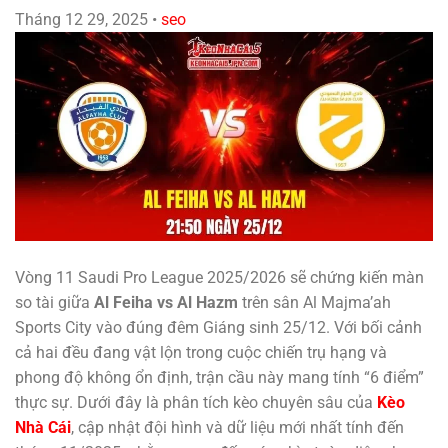
Tháng 12 29, 2025
•
seo
Vòng 11 Saudi Pro League 2025/2026 sẽ chứng kiến màn
so tài giữa
Al Feiha vs Al Hazm
trên sân Al Majma’ah
Sports City vào đúng đêm Giáng sinh 25/12. Với bối cảnh
cả hai đều đang vật lộn trong cuộc chiến trụ hạng và
phong độ không ổn định, trận cầu này mang tính “6 điểm”
thực sự. Dưới đây là phân tích kèo chuyên sâu của
Kèo
Nhà Cái
, cập nhật đội hình và dữ liệu mới nhất tính đến