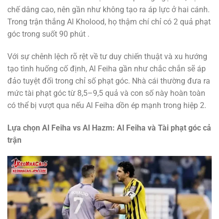
chế dâng cao, nên gần như không tạo ra áp lực ở hai cánh.
Trong trận thắng Al Kholood, họ thậm chí chỉ có 2 quả phạt
góc trong suốt 90 phút .
Với sự chênh lệch rõ rệt về tư duy chiến thuật và xu hướng
tạo tình huống cố định, Al Feiha gần như chắc chắn sẽ áp
đảo tuyệt đối trong chỉ số phạt góc. Nhà cái thường đưa ra
mức tài phạt góc từ 8,5–9,5 quả và con số này hoàn toàn
có thể bị vượt qua nếu Al Feiha dồn ép mạnh trong hiệp 2.
Lựa chọn Al Feiha vs Al Hazm: Al Feiha và Tài phạt góc cả
trận