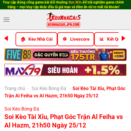
Truy cập đúng cổng game bài đổi thưởng
Sun.Win
để trải nghiệm game chính
Bỏ
hãng – mọi truy cập khác đều là giả mạo và tiềm ẩn rủi ro mất tài khoản!
qua
nội
dung
Kèo Nhà Cái
Livescore
Kết Quả Bó
Trang chủ
-
Soi Kèo Bóng Đá
-
Soi Kèo Tài Xỉu, Phạt Góc
Trận Al Feiha vs Al Hazm, 21h50 Ngày 25/12
Soi Kèo Bóng Đá
Soi Kèo Tài Xỉu, Phạt Góc Trận Al Feiha vs
Al Hazm, 21h50 Ngày 25/12