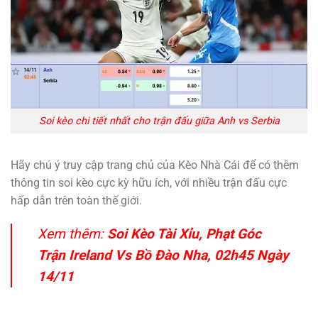
Soi kèo chi tiết nhất cho trận đấu giữa Anh vs Serbia
Hãy chú ý truy cập trang chủ của Kèo Nhà Cái để có thêm
thông tin soi kèo cực kỳ hữu ích, với nhiều trận đấu cực
hấp dẫn trên toàn thế giới.
Xem thêm:
Soi Kèo Tài Xỉu, Phạt Góc
Trận Ireland Vs Bồ Đào Nha, 02h45 Ngày
14/11