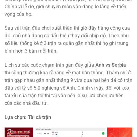
Chính vì lẽ đó, giới chuyên môn vẫn đang lo lắng về triển
vọng của họ.
Sau vài trận đấu chơi xuất thần thì giờ đây hàng công của
đội chủ nhà đang có dấu hiệu thay đổi nhịp độ. Theo như
số liệu thống kê ở 3 trận ra quân gần nhất thì họ ghi trung
bình hơn 3 bàn mỗi trận.
Lịch sử các cuộc chạm trán gần đây giữa
Anh vs Serbia
thì cũng thường khá rõ ràng về mặt bàn thắng. Thậm chí ở
trận gặp nhau gần nhất tháng 9 vừa qua hai bên đã có trận
đấu với tỷ số 5-0 nghiêng về Anh. Chính vì vậy, đối với kèo
tài xỉu của trận tới thì tài vẫn nên là sự lựa chọn ưu tiên
của các nhà đầu tư.
Lựa chọn: Tài cả trận