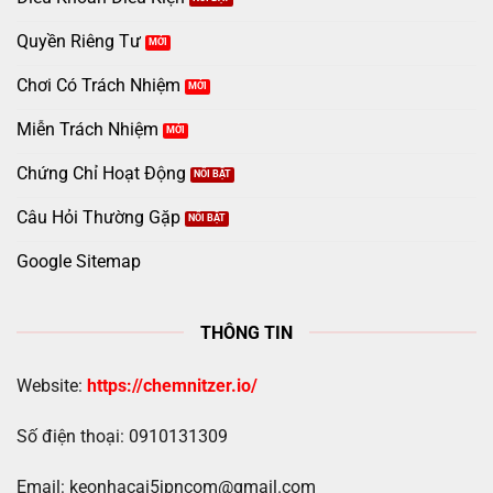
Quyền Riêng Tư
Chơi Có Trách Nhiệm
Miễn Trách Nhiệm
Chứng Chỉ Hoạt Động
Câu Hỏi Thường Gặp
Google Sitemap
THÔNG TIN
Website:
https://chemnitzer.io/
Số điện thoại: 0910131309
Email:
keonhacai5jpncom@gmail.com