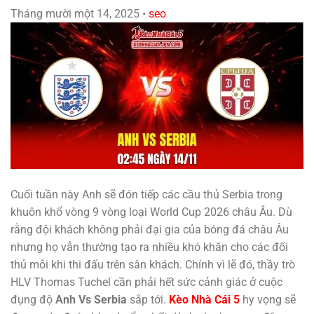
Tháng mười một 14, 2025
•
seo
Cuối tuần này Anh sẽ đón tiếp các cầu thủ Serbia trong
khuôn khổ vòng 9 vòng loại World Cup 2026 châu Âu. Dù
rằng đội khách không phải đại gia của bóng đá châu Âu
nhưng họ vẫn thường tạo ra nhiều khó khăn cho các đối
thủ mỗi khi thi đấu trên sân khách. Chính vì lẽ đó, thầy trò
HLV Thomas Tuchel cần phải hết sức cảnh giác ở cuộc
đụng độ
Anh Vs Serbia
sắp tới.
Kèo Nhà Cái 5
hy vọng sẽ