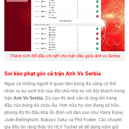
Thành tích đối đầu chi tiết cho trận đấu giữa Anh vs Serbia
Soi kèo phạt góc cả trận Anh Vs Serbia
Ngay cả những người ít quan tâm bóng đá cũng có thể
nhận ra sự vượt trội của đội chủ nhà so với đội khách trong
trận
Anh Vs Serbia
. Dù sao thì Anh vẫn là ông lớn hàng
đầu của bóng đá châu Âu. Hơn nữa họ còn đang sở hữu
phong độ thi đấu khá ổn định với dàn sao như Harry Kane,
Jude Bellingham, Bukayo Saka và Phil Foden. Các chuyên
gia đều tin rằng thầy trò HLV Tuchel sẽ dễ dàng nắm giữ