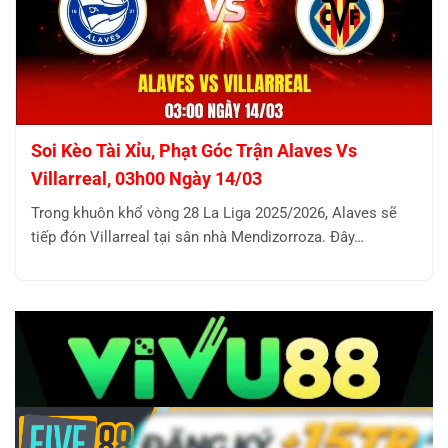
Soi Kèo Tài Xỉu, Phạt Góc Trận Alaves Vs
Villarreal, 03h00 Ngày 14/03
Trong khuôn khổ vòng 28 La Liga 2025/2026, Alaves sẽ
tiếp đón Villarreal tại sân nhà Mendizorroza. Đây…