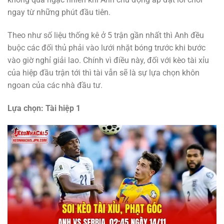
ngay từ những phút đầu tiên.
Theo như số liệu thống kê ở 5 trận gần nhất thì Anh đều
buộc các đối thủ phải vào lưới nhặt bóng trước khi bước
vào giờ nghỉ giải lao. Chính vì điều này, đối với kèo tài xỉu
của hiệp đầu trận tới thì tài vẫn sẽ là sự lựa chọn khôn
ngoan của các nhà đầu tư.
Lựa chọn: Tài hiệp 1