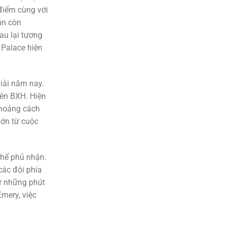
 điểm cùng với
vẫn còn
au lại tương
 Palace hiện
iải năm nay.
rên BXH. Hiện
khoảng cách
lớn từ cuộc
thể phủ nhận.
các đội phía
từ những phút
Emery, việc