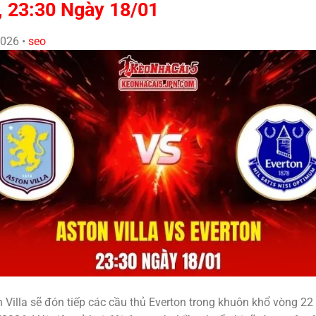
, 23:30 Ngày 18/01
2026
•
seo
n Villa sẽ đón tiếp các cầu thủ Everton trong khuôn khổ vòng 22