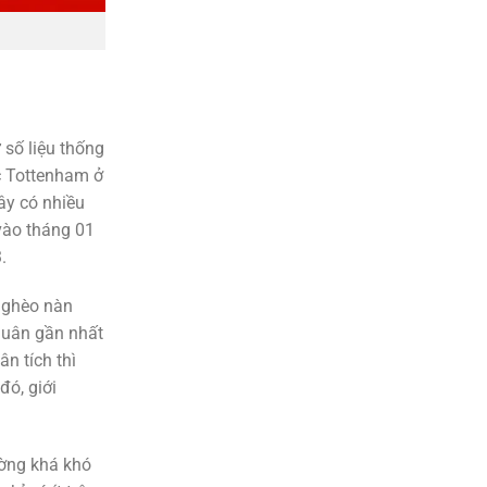
 số liệu thống
ớc Tottenham ở
ây có nhiều
 vào tháng 01
.
 nghèo nàn
 quân gần nhất
n tích thì
đó, giới
ờng khá khó