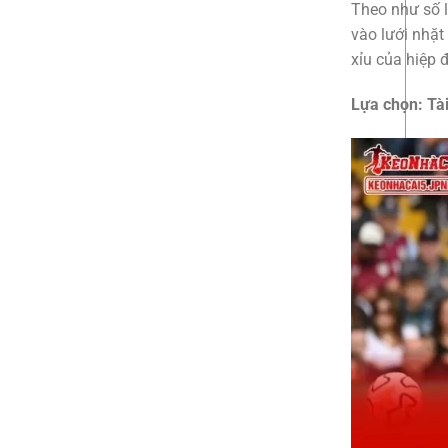
Theo như số l
vào lưới nhặt 
xỉu của hiệp 
Lựa chọn: Tài