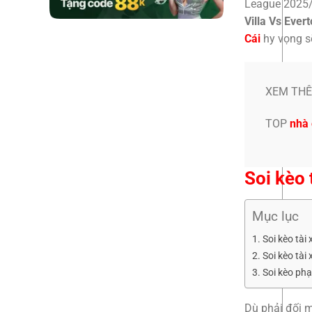
League 2025/2
Villa Vs Ever
Cái
hy vọng sẽ
XEM TH
TOP
nhà 
Soi kèo 
Mục lục
Soi kèo tài 
Soi kèo tài 
Soi kèo phạ
Dù phải đối m