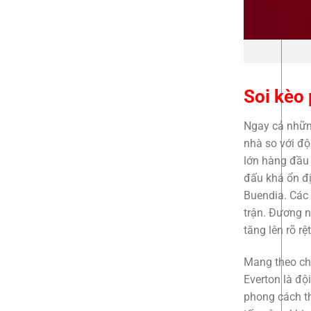
Soi kèo 
Ngay cả những
nhà so với độ
lớn hàng đầu
đấu khá ổn đị
Buendia. Các 
trận. Đương n
tăng lên rõ rệt
Mang theo chu
Everton là đội
phong cách t