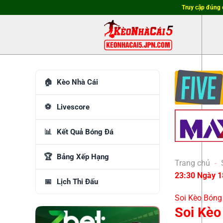
Bỏ
Truy cập đúng 
qua
nội
dung
Kèo Nhà Cái
Livescore
Kết Quả Bóng Đá
Bảng Xếp Hạng
Trang chủ
-
23:30 Ngày 1
Lịch Thi Đấu
Soi Kèo Bóng
Soi Kèo 