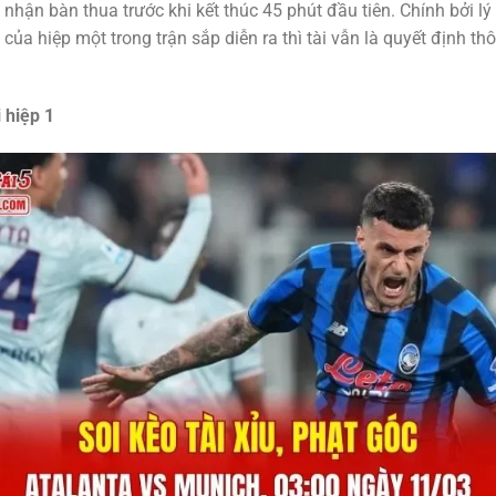
 nhận bàn thua trước khi kết thúc 45 phút đầu tiên. Chính bởi lý
u của hiệp một trong trận sắp diễn ra thì tài vẫn là quyết định t
 hiệp 1