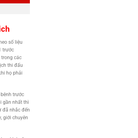
ich
heo số liệu
1 trước
 trong các
ịch thi đấu
khi họ phải
 bênh trước
i gần nhất thì
hư đã nhắc đến
, giới chuyên