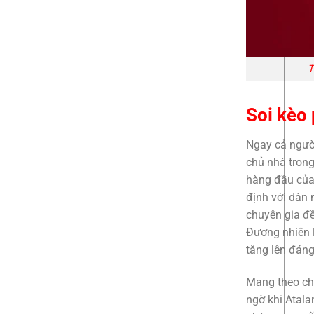
T
Soi kèo
Ngay cả người
chủ nhà trong
hàng đầu của
định với dàn 
chuyên gia đề
Đương nhiên 
tăng lên đáng
Mang theo ch
ngờ khi Atalan