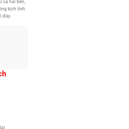
 cả hai bên,
g kịch tính.
i đây.
ch
tại