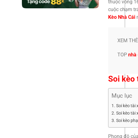
thuộc vòng 1
cuộc chạm tr
Kèo Nhà Cái
XEM TH
TOP
nhà 
Soi kèo 
Mục lục
Soi kèo tài
Soi kèo tài
Soi kèo phạ
Phong độ của 