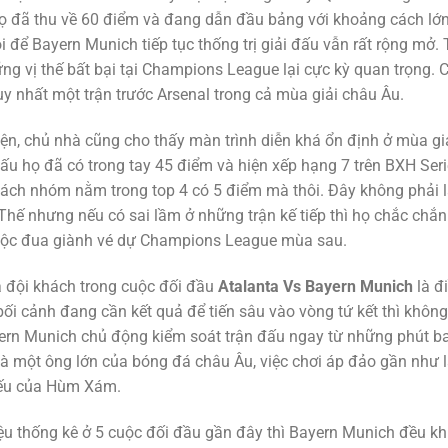
ọ đã thu về 60 điểm và đang dẫn đầu bảng với khoảng cách lớn
ội để Bayern Munich tiếp tục thống trị giải đấu vẫn rất rộng mở. 
ng vị thế bất bại tại Champions League lại cực kỳ quan trọng. C
uy nhất một trận trước Arsenal trong cả mùa giải châu Âu.
iện, chủ nhà cũng cho thấy màn trình diễn khá ổn định ở mùa gi
ấu họ đã có trong tay 45 điểm và hiện xếp hạng 7 trên BXH Seri
cách nhóm nằm trong top 4 có 5 điểm mà thôi. Đây không phải 
Thế nhưng nếu có sai lầm ở những trận kế tiếp thì họ chắc chắ
uộc đua giành vé dự Champions League mùa sau.
a đội khách trong cuộc đối đầu
Atalanta Vs Bayern Munich
là đ
bối cảnh đang cần kết quả để tiến sâu vào vòng tứ kết thì không
yern Munich chủ động kiểm soát trận đấu ngay từ những phút b
 là một ông lớn của bóng đá châu Âu, việc chơi áp đảo gần như 
iếu của Hùm Xám.
ệu thống kê ở 5 cuộc đối đầu gần đây thì Bayern Munich đều kh