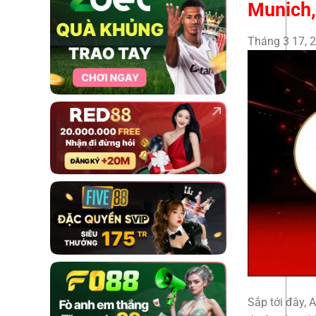
Munich,
Tháng 3 17, 
Sắp tới đây, 