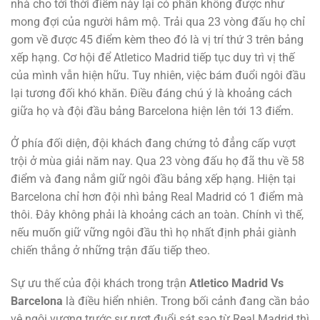
nhà cho tới thời điểm này lại có phần không được như
mong đợi của người hâm mộ. Trải qua 23 vòng đấu họ chỉ
gom về được 45 điểm kèm theo đó là vị trí thứ 3 trên bảng
xếp hạng. Cơ hội để Atletico Madrid tiếp tục duy trì vị thế
của mình vẫn hiện hữu. Tuy nhiên, việc bám đuổi ngôi đầu
lại tương đối khó khăn. Điều đáng chú ý là khoảng cách
giữa họ và đội đầu bảng Barcelona hiện lên tới 13 điểm.
Ở phía đối diện, đội khách đang chứng tỏ đẳng cấp vượt
trội ở mùa giải năm nay. Qua 23 vòng đấu họ đã thu về 58
điểm và đang nắm giữ ngôi đầu bảng xếp hạng. Hiện tại
Barcelona chỉ hơn đội nhì bảng Real Madrid có 1 điểm mà
thôi. Đây không phải là khoảng cách an toàn. Chính vì thế,
nếu muốn giữ vững ngôi đầu thì họ nhất định phải giành
chiến thắng ở những trận đấu tiếp theo.
Sự ưu thế của đội khách trong trận
Atletico Madrid Vs
Barcelona
là điều hiển nhiên. Trong bối cảnh đang cần bảo
vệ ngôi vương trước sự rượt đuổi sát sao từ Real Madrid thì