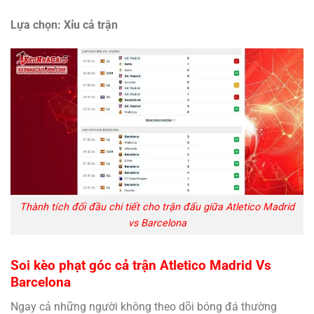
Lựa chọn: Xỉu cả trận
Thành tích đối đầu chi tiết cho trận đấu giữa Atletico Madrid
vs Barcelona
Soi kèo phạt góc cả trận Atletico Madrid Vs
Barcelona
Ngay cả những người không theo dõi bóng đá thường