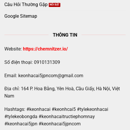
Câu Hỏi Thường Gặp
Google Sitemap
THÔNG TIN
Website:
https://chemnitzer.io/
Số điện thoại: 0910131309
Email:
keonhacai5jpncom@gmail.com
Địa chỉ: 164 P. Hoa Bằng, Yên Hoà, Cầu Giấy, Hà Nội, Việt
Nam
Hashtags:
#keonhacai #keonhcai5 #tylekeonhacai
#tylekeobongda #keonhacaitructiephomnay
#keonhacai5jpn #keonhacai5jpncom