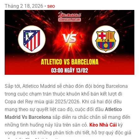
Tháng 2 18, 2026
•
seo
Sắp tới, Atletico Madrid sẽ chào đón đội bóng Barcelona
trong cuộc chạm trán thuộc khuôn khổ bán kết lượt đi
Copa del Rey mùa giải 2025/2026. Khi cả hai đội đều
mang theo sự quyết liệt cao độ, cuộc đối đầu
Atletico
Madrid Vs Barcelona
sắp diễn ra chắc chắn sẽ mang đến
những tình huống nảy lửa trên sân cỏ.
Kèo Nhà Cái
kỳ
vọng mang tới những phân tích chi tiết, hỗ trợ quý độc giả