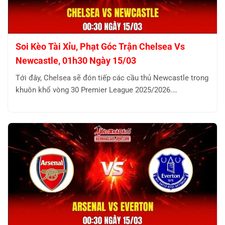
Soi Kèo Tài Xỉu, Phạt Góc Trận Chelsea Vs
Newcastle, 01h30 Ngày 15/03
Tới đây, Chelsea sẽ đón tiếp các cầu thủ Newcastle trong
khuôn khổ vòng 30 Premier League 2025/2026.…