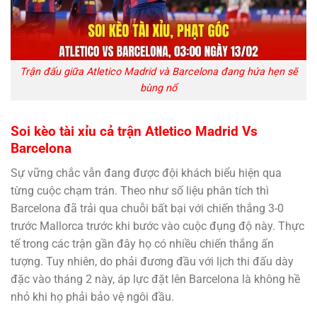
Trận đấu giữa Atletico Madrid và Barcelona đang hứa hẹn sẽ
bùng nổ
Soi kèo tài xỉu cả trận Atletico Madrid Vs
Barcelona
Sự vững chắc vẫn đang được đội khách biểu hiện qua
từng cuộc chạm trán. Theo như số liệu phân tích thì
Barcelona đã trải qua chuỗi bất bại với chiến thắng 3-0
trước Mallorca trước khi bước vào cuộc đụng độ này. Thực
tế trong các trận gần đây họ có nhiều chiến thắng ấn
tượng. Tuy nhiên, do phải đương đầu với lịch thi đấu dày
đặc vào tháng 2 này, áp lực đặt lên Barcelona là không hề
nhỏ khi họ phải bảo vệ ngôi đầu.