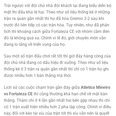
Trái ngược với đội chủ nhà đội khách lại đang biểu diễn bộ
mặt thi đấu khá tệ hại. Theo như số liệu thống kê ở những
trận ra quân gần nhất thì họ đã hòa Gremio 2-2 sau khi
trước đó liên tiếp có các trận hòa. Tuy nhiên, như đã phân
tích thì khoảng cách giữa Fortaleza CE với nhóm cầm đèn
đỏ là không quá xa. Chính vì lẽ đó, giới chuyên môn vẫn
đang lo lắng về triển vọng của họ.
Sau một số trận đấu chơi rất tốt thì giờ đây hàng công của
đội chủ nhà đang có dấu hiệu đi xuống. Theo như số liệu
thống kê ở 3 trận ra quân gần nhất thì chỉ có 1 trận họ ghi
được nhiều hơn 1 bàn thắng mà thôi.
Lịch sử các cuộc chạm trán gần đây giữa
Atletico Mineiro
vs Fortaleza CE
thì cũng thường khá hạn chế về mặt bàn
thắng. Thậm chí ở 4 lần gần nhất hai bên gặp nhau thì chỉ
có 1 trận xuất hiện nhiều hơn 2 pha lập công. Chính vì điều
này, đối với kèo tài xỉu của trận tới thì xỉu vẫn nên là quyết