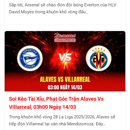
Sắp tới, Arsenal sẽ chào đón đội bóng Everton của HLV
David Moyes trong khuôn khổ vòng đấu…
Soi Kèo Tài Xỉu, Phạt Góc Trận Alaves Vs
Villarreal, 03h00 Ngày 14/03
Trong khuôn khổ vòng 28 La Liga 2025/2026, Alaves sẽ
tiếp đón Villarreal tại sân nhà Mendizorroza. Đây…