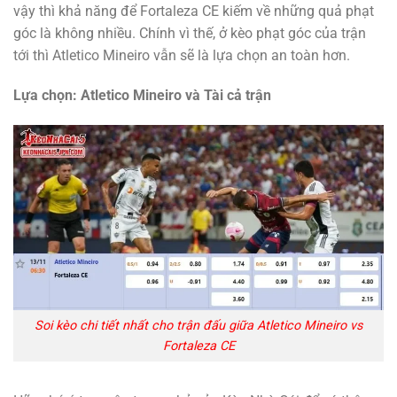
vậy thì khả năng để Fortaleza CE kiếm về những quả phạt
góc là không nhiều. Chính vì thế, ở kèo phạt góc của trận
tới thì Atletico Mineiro vẫn sẽ là lựa chọn an toàn hơn.
Lựa chọn: Atletico Mineiro và Tài cả trận
Soi kèo chi tiết nhất cho trận đấu giữa Atletico Mineiro vs
Fortaleza CE