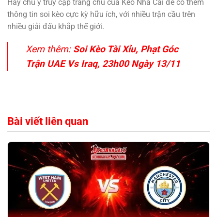
Hãy chú ý truy cập trang chủ của Kèo Nhà Cái để có thêm
thông tin soi kèo cực kỳ hữu ích, với nhiều trận cầu trên
nhiều giải đấu khắp thế giới.
Xem thêm:
Soi Kèo Tài Xỉu, Phạt Góc
Trận UAE Vs Iraq, 23h00 Ngày 13/11
Bài viết liên quan