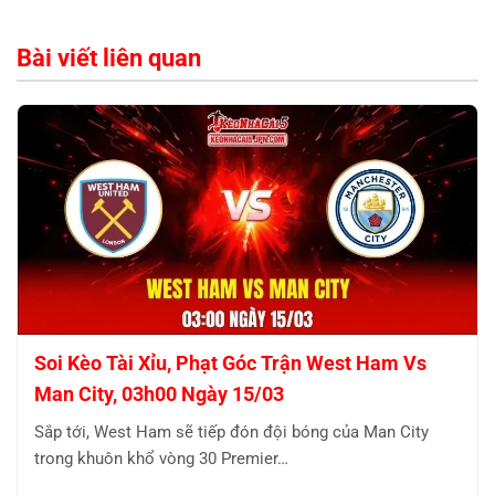
Bài viết liên quan
Soi Kèo Tài Xỉu, Phạt Góc Trận West Ham Vs
Man City, 03h00 Ngày 15/03
Sắp tới, West Ham sẽ tiếp đón đội bóng của Man City
trong khuôn khổ vòng 30 Premier…