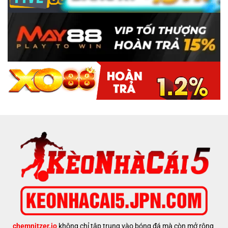
chemnitzer.io
không chỉ tập trung vào bóng đá mà còn mở rộng