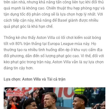
trên sân nhà, nhưng khả năng tấn công liên tục khi đối thủ
quá mạnh là không cao. Chiến thuật thu hẹp phòng ngự và
tận dụng tốc độ phản công sẽ là lựa chọn hợp lý nhất. Với
cách tiếp cận này, khả năng để Basel giành được nhiều
quả phạt góc là khá hạn chế.
Thống kê cho thấy Aston Villa có lối chơi kiểm soát bóng
tốt với 80% trận thắng tại Europa League mùa này. Họ
thường tạo ra nhiều tình huống dồn ép ở khu vực cấm địa
đối phương, dẫn đến số lượng phạt góc cao. Vì thế, đối với
kèo phạt góc trong trận này, Aston Villa vẫn là sự lựa chọn
đáng tin cậy hơn.
Lựa chọn: Aston Villa và Tài cả trận