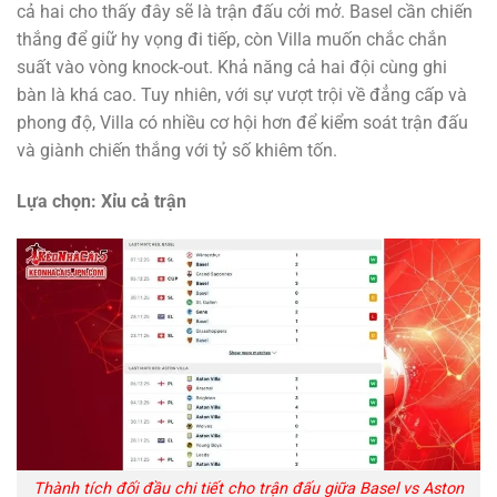
cả hai cho thấy đây sẽ là trận đấu cởi mở. Basel cần chiến
thắng để giữ hy vọng đi tiếp, còn Villa muốn chắc chắn
suất vào vòng knock-out. Khả năng cả hai đội cùng ghi
bàn là khá cao. Tuy nhiên, với sự vượt trội về đẳng cấp và
phong độ, Villa có nhiều cơ hội hơn để kiểm soát trận đấu
và giành chiến thắng với tỷ số khiêm tốn.
Lựa chọn: Xỉu cả trận
Thành tích đối đầu chi tiết cho trận đấu giữa Basel vs Aston