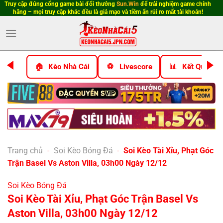
Truy cập đúng cổng game bài đổi thưởng
Sun.Win
để trải nghiệm game chính
Bỏ
hãng – mọi truy cập khác đều là giả mạo và tiềm ẩn rủi ro mất tài khoản!
qua
nội
dung
Kèo Nhà Cái
Livescore
Kết Quả Bó
Trang chủ
-
Soi Kèo Bóng Đá
-
Soi Kèo Tài Xỉu, Phạt Góc
Trận Basel Vs Aston Villa, 03h00 Ngày 12/12
Soi Kèo Bóng Đá
Soi Kèo Tài Xỉu, Phạt Góc Trận Basel Vs
Aston Villa, 03h00 Ngày 12/12