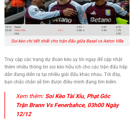
Soi kèo chi tiết nhất cho trận đấu giữa Basel vs Aston Villa
Truy cập các trang dự đoán kèo uy tín ngay để cập nhật
thêm nhiều thông tin soi kèo hữu ích cho các trận đấu hấp
dẫn đang diễn ra tại nhiều giải đấu khác nhau. Tới đây,
bạn chắc chắn sẽ tìm được điều mình đang tìm kiếm.
Xem thêm:
Soi Kèo Tài Xỉu, Phạt Góc
Trận Brann Vs Fenerbahce, 03h00 Ngày
12/12