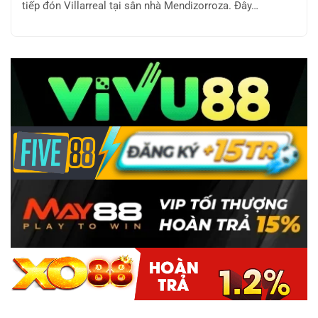
tiếp đón Villarreal tại sân nhà Mendizorroza. Đây…