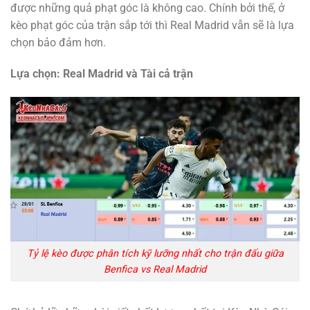
được những quả phạt góc là không cao. Chính bởi thế, ở
kèo phạt góc của trận sắp tới thì Real Madrid vẫn sẽ là lựa
chọn bảo đảm hơn.
Lựa chọn: Real Madrid và Tài cả trận
Tỷ lệ kèo được phân tích kỹ lưỡng nhất cho trận đấu giữa
Benfica vs Real Madrid