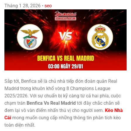
Tháng 1 28, 2026
•
seo
Sắp tới, Benfica sẽ là chủ nhà tiếp đón đoàn quân Real
Madrid trong khuôn khổ vòng 8 Champions League
2025/2026. Với sự chuẩn bị kỹ càng từ cả hai phía, cuộc
chạm trán
Benfica Vs Real Madrid
tới đây chắc chắn sẽ
đem lại vô vàn điểm nhấn thú vị cho người xem.
Kèo Nhà
Cái
mong muốn cung cấp những thông tin phân tích kèo
toàn diện nhất.