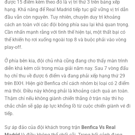
được 15 điểm kèm theo đó là vị trí thứ 3 trên bảng xếp
hạng. Khả năng để Real Madrid tiếp tục giữ vững vị trí dẫn
đầu vẫn còn nguyên. Tuy nhiên, chuyện duy trì khoảng
cách an toàn với các đội bóng phía sau lại khá quan trọng.
Cần nhấn mạnh rằng với tình thế hiện tại, một thất bại có
thể khiến họ rơi xuống ngoài top 8 và buộc phải vào vòng
play-off.
Ở phía bên kia, đội chủ nhà cũng đang cho thấy màn trình
diễn khá kém cỏi trong mùa giải năm nay. Sau 7 vòng đấu
họ chỉ thu về được 6 điểm và đang phải xếp hạng thứ 29
trên BXH. Hiện giờ Benfica chỉ cách nhóm bị loại có 2 điểm
mà thôi. Điều này không phải là khoảng cách quá an toàn.
Thậm chí nếu không giành chiến thắng ở trận này thì họ
chắc chắn sẽ gặp áp lực khổng lồ từ cuộc chiến giành vé đi
tiếp.
Sự áp đảo của đội khách trong trận
Benfica Vs Real
Madrid
là điều không thể chối cãi. Trong bối cảnh đang