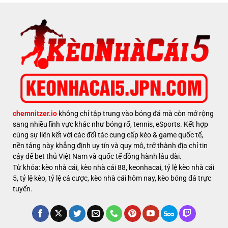
chemnitzer.io
không chỉ tập trung vào bóng đá mà còn mở rộng
sang nhiều lĩnh vực khác như bóng rổ, tennis, eSports. Kết hợp
cùng sự liên kết với các đối tác cung cấp kèo & game quốc tế,
nền tảng này khẳng định uy tín và quy mô, trở thành địa chỉ tin
cậy để bet thủ Việt Nam và quốc tế đồng hành lâu dài.
Từ khóa: kèo nhà cái, kèo nhà cái 88, keonhacai, tỷ lệ kèo nhà cái
5, tỷ lệ kèo, tỷ lệ cá cược, kèo nhà cái hôm nay, kèo bóng đá trực
tuyến.