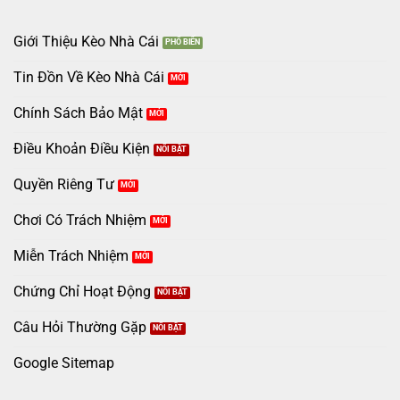
Giới Thiệu Kèo Nhà Cái
Tin Đồn Về Kèo Nhà Cái
Chính Sách Bảo Mật
Điều Khoản Điều Kiện
Quyền Riêng Tư
Chơi Có Trách Nhiệm
Miễn Trách Nhiệm
Chứng Chỉ Hoạt Động
Câu Hỏi Thường Gặp
Google Sitemap