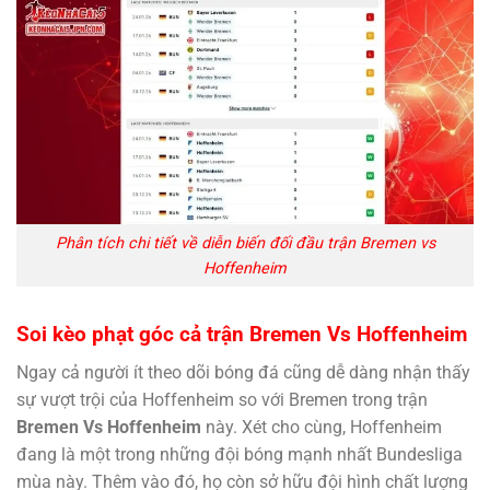
Phân tích chi tiết về diễn biến đối đầu trận Bremen vs
Hoffenheim
Soi kèo phạt góc cả trận Bremen Vs Hoffenheim
Ngay cả người ít theo dõi bóng đá cũng dễ dàng nhận thấy
sự vượt trội của Hoffenheim so với Bremen trong trận
Bremen Vs Hoffenheim
này. Xét cho cùng, Hoffenheim
đang là một trong những đội bóng mạnh nhất Bundesliga
mùa này. Thêm vào đó, họ còn sở hữu đội hình chất lượng