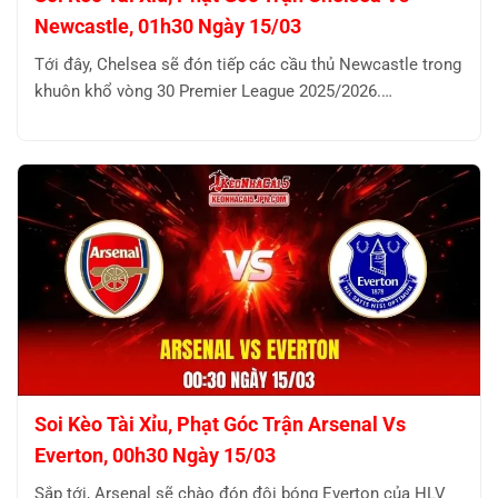
Newcastle, 01h30 Ngày 15/03
Tới đây, Chelsea sẽ đón tiếp các cầu thủ Newcastle trong
khuôn khổ vòng 30 Premier League 2025/2026.…
Soi Kèo Tài Xỉu, Phạt Góc Trận Arsenal Vs
Everton, 00h30 Ngày 15/03
Sắp tới, Arsenal sẽ chào đón đội bóng Everton của HLV