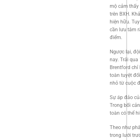
mộ cảm thấy t
trên BXH. Khả
hiện hữu. Tuy
cần lưu tâm r
điểm.
Ngược lại, độ
nay. Trải qua
Brentford ch
toàn tuyệt đố
nhỏ từ cuộc đ
Sự áp đảo củ
Trong bối cản
toàn có thể h
Theo như phân
trong lưới trư