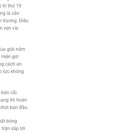
trí thứ 19
ạng là vẫn
n trương. Điều
n vẹn vài
mùa giải năm
 Hiện giờ
ng cách an
áp lực không
 bàn cãi.
hạng thì hoàn
 phút ban đầu.
hặt bóng
 trận sắp tới