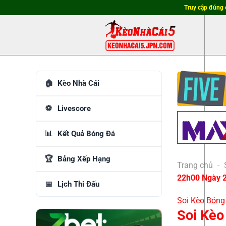
Bỏ
Truy cập đúng 
qua
nội
dung
Kèo Nhà Cái
Livescore
Kết Quả Bóng Đá
Bảng Xếp Hạng
Trang chủ
-
22h00 Ngày 
Lịch Thi Đấu
Soi Kèo Bóng
Soi Kèo