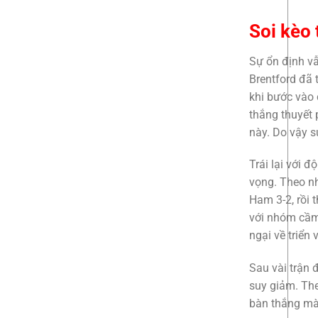
Soi kèo 
Sự ổn định vẫ
Brentford đã 
khi bước vào 
thắng thuyết 
này. Do vậy sứ
Trái lại với 
vọng. Theo nh
Ham 3-2, rồi 
với nhóm cầm 
ngại về triển
Sau vài trận 
suy giảm. The
bàn thắng mà 