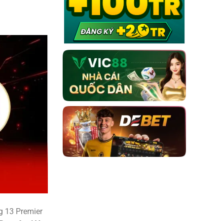
g 13 Premier