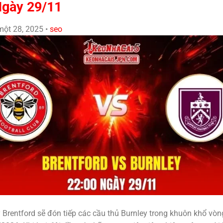
gày 29/11
một 28, 2025
•
seo
 Brentford sẽ đón tiếp các cầu thủ Burnley trong khuôn khổ vòn