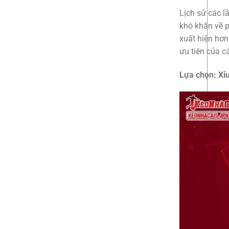
Lịch sử các 
khó khăn về p
xuất hiện hơn 
ưu tiên của c
Lựa chọn: Xỉu