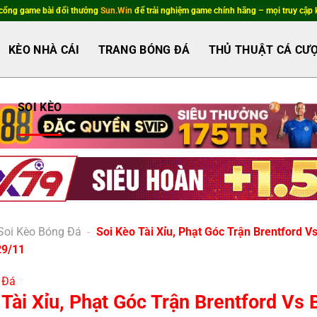
cổng game bài đổi thưởng
Sun.Win
để trải nghiệm game chính hãng – mọi truy cập kh
KÈO NHÀ CÁI
TRANG BÓNG ĐÁ
THỦ THUẬT CÁ CƯ
SOI KÈO
Soi Kèo Bóng Đá
-
Soi Kèo Tài Xỉu, Phạt Góc Trận Brentford Vs
29/11
 Đá
 Tài Xỉu, Phạt Góc Trận Brentford Vs 