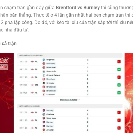
lần chạm trán gần đây giữa
Brentford vs Burnley
thì cũng thườn
hần bàn thắng. Thực tế ở 4 lần gần nhất hai bên chạm trán thì c
2 pha lập công. Do đó, với kèo tài xỉu của trận sắp tới thì xỉu n
ác nhà đầu tư.
 cả trận