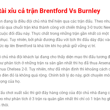
tài xỉu cả trận Brentford Vs Burnley
n đang là điều đội chủ nhà thể hiện qua các trận đấu. Theo như
trải qua chuỗi trận khá thành công với chiến thắng 3-0 trước Ne
cuộc đối đầu này. Thực chất trong những trận gần nhất có một 
phục. Tuy nhiên, bởi phải đương đầu với lịch thi đấu dày đặc v
c ép lên Brentford là khá lớn khi họ phải giữ vững vị trí.
đội chủ nhà đội khách lại đang cho thấy diện mạo thi đấu tương 
ư phân tích ở những trận ra sân gần nhất thì họ đã thua Arsena
thua Chelsea 2-0. Tuy nhiên, như đã nhận định thì khoảng cách 
đèn đỏ là không quá rộng. Chính bởi lý do này, giới chuyên m
 vọng của họ.
đấu chơi xuất sắc thì giờ đây hàng công của đội chủ nhà đang c
o như phân tích ở 3 trận ra quân gần nhất thì chỉ có 1 trận họ g
thôi.