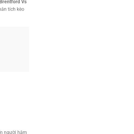
Brentford Vs
ân tích kèo
iến người hâm