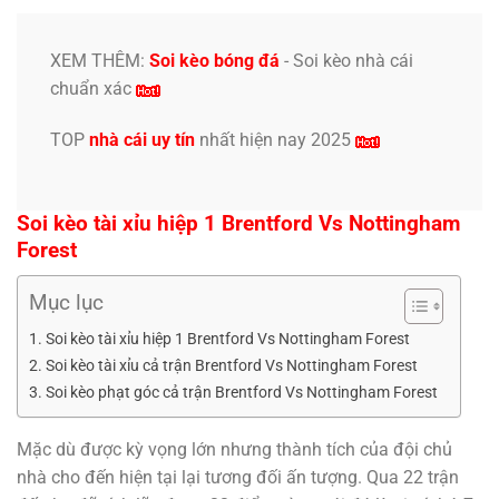
XEM THÊM:
Soi kèo bóng đá
- S
oi kèo nhà cái
chuẩn xác
TOP
nhà cái uy tín
nhất hiện nay 2025
Soi kèo tài xỉu hiệp 1 Brentford Vs Nottingham
Forest
Mục lục
Soi kèo tài xỉu hiệp 1 Brentford Vs Nottingham Forest
Soi kèo tài xỉu cả trận Brentford Vs Nottingham Forest
Soi kèo phạt góc cả trận Brentford Vs Nottingham Forest
Mặc dù được kỳ vọng lớn nhưng thành tích của đội chủ
nhà cho đến hiện tại lại tương đối ấn tượng. Qua 22 trận