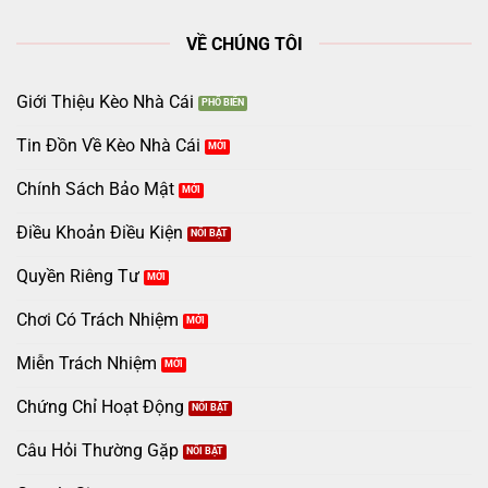
VỀ CHÚNG TÔI
Giới Thiệu Kèo Nhà Cái
Tin Đồn Về Kèo Nhà Cái
Chính Sách Bảo Mật
Điều Khoản Điều Kiện
Quyền Riêng Tư
Chơi Có Trách Nhiệm
Miễn Trách Nhiệm
Chứng Chỉ Hoạt Động
Câu Hỏi Thường Gặp