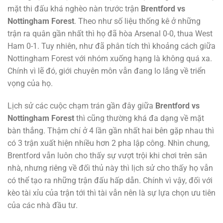
mặt thi đấu khá nghèo nàn trước trận
Brentford vs
Nottingham Forest
. Theo như số liệu thống kê ở những
trận ra quân gần nhất thì họ đã hòa Arsenal 0-0, thua West
Ham 0-1. Tuy nhiên, như đã phân tích thì khoảng cách giữa
Nottingham Forest với nhóm xuống hạng là không quá xa.
Chính vì lẽ đó, giới chuyên môn vẫn đang lo lắng về triển
vọng của họ.
Lịch sử các cuộc chạm trán gần đây giữa
Brentford vs
Nottingham Forest
thì cũng thường khá đa dạng về mặt
bàn thắng. Thậm chí ở 4 lần gần nhất hai bên gặp nhau thì
có 3 trận xuất hiện nhiều hơn 2 pha lập công. Nhìn chung,
Brentford vẫn luôn cho thấy sự vượt trội khi chơi trên sân
nhà, nhưng riêng về đối thủ này thì lịch sử cho thấy họ vẫn
có thể tạo ra những trận đấu hấp dẫn. Chính vì vậy, đối với
kèo tài xỉu của trận tới thì tài vẫn nên là sự lựa chọn ưu tiên
của các nhà đầu tư.