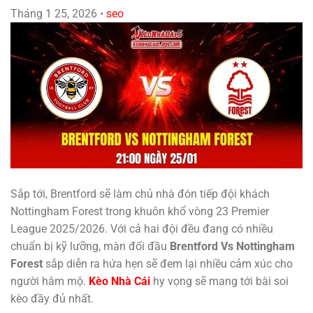
Tháng 1 25, 2026
•
seo
Sắp tới, Brentford sẽ làm chủ nhà đón tiếp đội khách
Nottingham Forest trong khuôn khổ vòng 23 Premier
League 2025/2026. Với cả hai đội đều đang có nhiều
chuẩn bị kỹ lưỡng, màn đối đầu
Brentford Vs Nottingham
Forest
sắp diễn ra hứa hẹn sẽ đem lại nhiều cảm xúc cho
người hâm mộ.
Kèo Nhà Cái
hy vọng sẽ mang tới bài soi
kèo đầy đủ nhất.