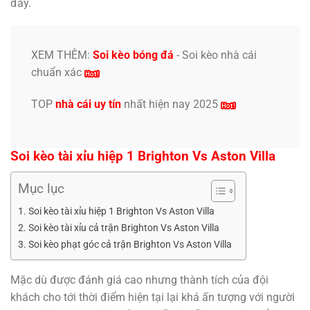
đây.
XEM THÊM:
Soi kèo bóng đá
- S
oi kèo nhà cái
chuẩn xác
TOP
nhà cái uy tín
nhất hiện nay 2025
Soi kèo tài xỉu hiệp 1 Brighton Vs Aston Villa
Mục lục
Soi kèo tài xỉu hiệp 1 Brighton Vs Aston Villa
Soi kèo tài xỉu cả trận Brighton Vs Aston Villa
Soi kèo phạt góc cả trận Brighton Vs Aston Villa
Mặc dù được đánh giá cao nhưng thành tích của đội
khách cho tới thời điểm hiện tại lại khá ấn tượng với người