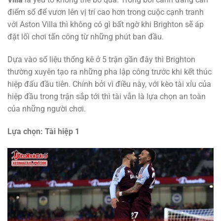
điểm số để vươn lên vị trí cao hơn trong cuộc cạnh tranh
với Aston Villa thì không có gì bất ngờ khi Brighton sẽ áp
đặt lối chơi tấn công từ những phút ban đầu.
Dựa vào số liệu thống kê ở 5 trận gần đây thì Brighton
thường xuyên tạo ra những pha lập công trước khi kết thúc
hiệp đấu đầu tiên. Chính bởi vì điều này, với kèo tài xỉu của
hiệp đầu trong trận sắp tới thì tài vẫn là lựa chọn an toàn
của những người chơi.
Lựa chọn: Tài hiệp 1