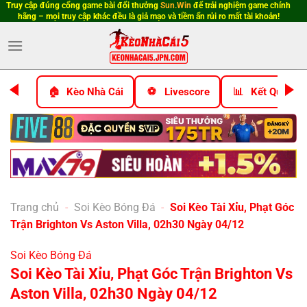
Truy cập đúng cổng game bài đổi thưởng
Sun.Win
để trải nghiệm game chính
Bỏ
hãng – mọi truy cập khác đều là giả mạo và tiềm ẩn rủi ro mất tài khoản!
qua
nội
dung
Kèo Nhà Cái
Livescore
Kết Quả Bó
Trang chủ
-
Soi Kèo Bóng Đá
-
Soi Kèo Tài Xỉu, Phạt Góc
Trận Brighton Vs Aston Villa, 02h30 Ngày 04/12
Soi Kèo Bóng Đá
Soi Kèo Tài Xỉu, Phạt Góc Trận Brighton Vs
Aston Villa, 02h30 Ngày 04/12