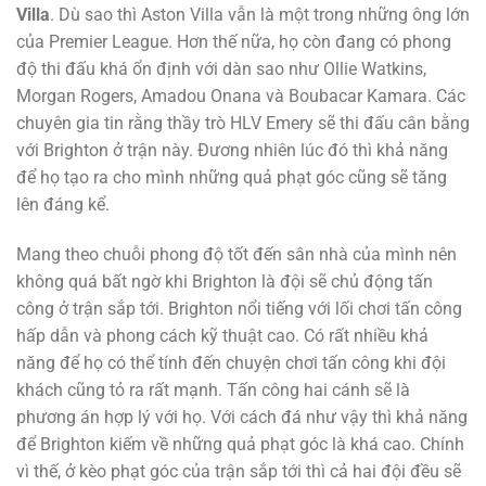
Villa
. Dù sao thì Aston Villa vẫn là một trong những ông lớn
của Premier League. Hơn thế nữa, họ còn đang có phong
độ thi đấu khá ổn định với dàn sao như Ollie Watkins,
Morgan Rogers, Amadou Onana và Boubacar Kamara. Các
chuyên gia tin rằng thầy trò HLV Emery sẽ thi đấu cân bằng
với Brighton ở trận này. Đương nhiên lúc đó thì khả năng
để họ tạo ra cho mình những quả phạt góc cũng sẽ tăng
lên đáng kể.
Mang theo chuỗi phong độ tốt đến sân nhà của mình nên
không quá bất ngờ khi Brighton là đội sẽ chủ động tấn
công ở trận sắp tới. Brighton nổi tiếng với lối chơi tấn công
hấp dẫn và phong cách kỹ thuật cao. Có rất nhiều khả
năng để họ có thể tính đến chuyện chơi tấn công khi đội
khách cũng tỏ ra rất mạnh. Tấn công hai cánh sẽ là
phương án hợp lý với họ. Với cách đá như vậy thì khả năng
để Brighton kiếm về những quả phạt góc là khá cao. Chính
vì thế, ở kèo phạt góc của trận sắp tới thì cả hai đội đều sẽ