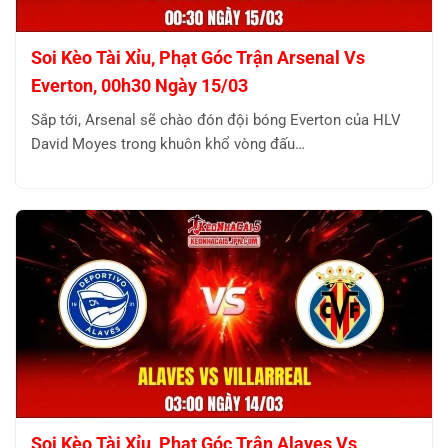
Soi Kèo Tài Xỉu, Phạt Góc Trận Arsenal Vs
Everton, 00h30 Ngày 15/03
Sắp tới, Arsenal sẽ chào đón đội bóng Everton của HLV
David Moyes trong khuôn khổ vòng đấu…
Soi Kèo Tài Xỉu, Phạt Góc Trận Alaves Vs