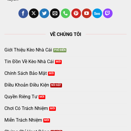
VỀ CHÚNG TÔI
Giới Thiệu Kèo Nhà Cái
Tin Đồn Về Kèo Nhà Cái
Chính Sách Bảo Mật
Điều Khoản Điều Kiện
Quyền Riêng Tư
Chơi Có Trách Nhiệm
Miễn Trách Nhiệm