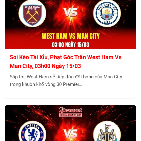
Soi Kèo Tài Xỉu, Phạt Góc Trận West Ham Vs
Man City, 03h00 Ngày 15/03
Sắp tới, West Ham sẽ tiếp đón đội bóng của Man City
trong khuôn khổ vòng 30 Premier…