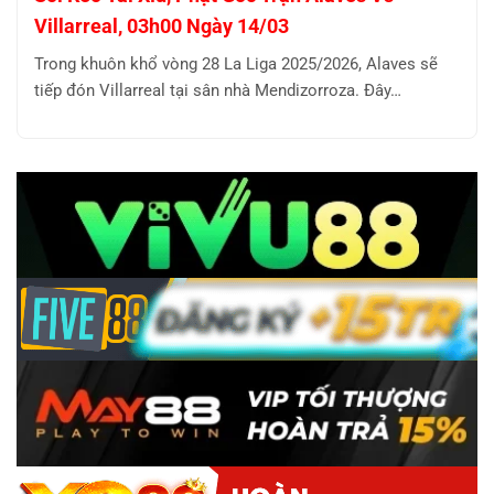
Villarreal, 03h00 Ngày 14/03
Trong khuôn khổ vòng 28 La Liga 2025/2026, Alaves sẽ
tiếp đón Villarreal tại sân nhà Mendizorroza. Đây…