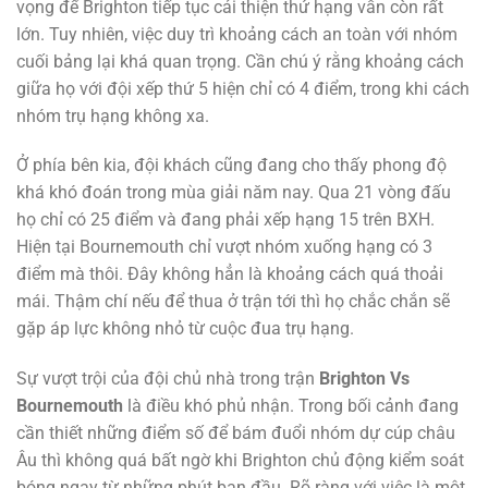
vọng để Brighton tiếp tục cải thiện thứ hạng vẫn còn rất
lớn. Tuy nhiên, việc duy trì khoảng cách an toàn với nhóm
cuối bảng lại khá quan trọng. Cần chú ý rằng khoảng cách
giữa họ với đội xếp thứ 5 hiện chỉ có 4 điểm, trong khi cách
nhóm trụ hạng không xa.
Ở phía bên kia, đội khách cũng đang cho thấy phong độ
khá khó đoán trong mùa giải năm nay. Qua 21 vòng đấu
họ chỉ có 25 điểm và đang phải xếp hạng 15 trên BXH.
Hiện tại Bournemouth chỉ vượt nhóm xuống hạng có 3
điểm mà thôi. Đây không hẳn là khoảng cách quá thoải
mái. Thậm chí nếu để thua ở trận tới thì họ chắc chắn sẽ
gặp áp lực không nhỏ từ cuộc đua trụ hạng.
Sự vượt trội của đội chủ nhà trong trận
Brighton Vs
Bournemouth
là điều khó phủ nhận. Trong bối cảnh đang
cần thiết những điểm số để bám đuổi nhóm dự cúp châu
Âu thì không quá bất ngờ khi Brighton chủ động kiểm soát
bóng ngay từ những phút ban đầu. Rõ ràng với việc là một