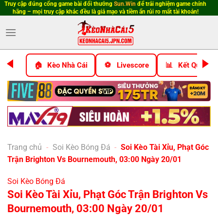
Truy cập đúng cổng game bài đổi thưởng
Sun.Win
để trải nghiệm game chính
Bỏ
hãng – mọi truy cập khác đều là giả mạo và tiềm ẩn rủi ro mất tài khoản!
qua
nội
dung
Kèo Nhà Cái
Livescore
Kết Quả Bó
Trang chủ
-
Soi Kèo Bóng Đá
-
Soi Kèo Tài Xỉu, Phạt Góc
Trận Brighton Vs Bournemouth, 03:00 Ngày 20/01
Soi Kèo Bóng Đá
Soi Kèo Tài Xỉu, Phạt Góc Trận Brighton Vs
Bournemouth, 03:00 Ngày 20/01