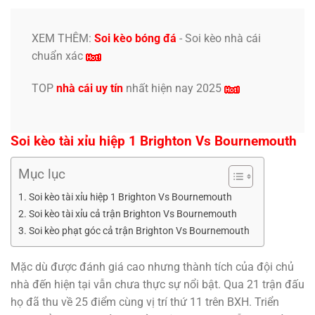
XEM THÊM:
Soi kèo bóng đá
- S
oi kèo nhà cái
chuẩn xác
TOP
nhà cái uy tín
nhất hiện nay 2025
Soi kèo tài xỉu hiệp 1 Brighton Vs Bournemouth
Mục lục
Soi kèo tài xỉu hiệp 1 Brighton Vs Bournemouth
Soi kèo tài xỉu cả trận Brighton Vs Bournemouth
Soi kèo phạt góc cả trận Brighton Vs Bournemouth
Mặc dù được đánh giá cao nhưng thành tích của đội chủ
nhà đến hiện tại vẫn chưa thực sự nổi bật. Qua 21 trận đấu
họ đã thu về 25 điểm cùng vị trí thứ 11 trên BXH. Triển