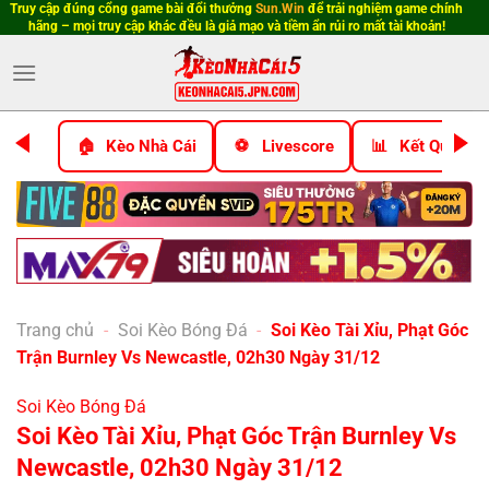
Truy cập đúng cổng game bài đổi thưởng
Sun.Win
để trải nghiệm game chính
Bỏ
hãng – mọi truy cập khác đều là giả mạo và tiềm ẩn rủi ro mất tài khoản!
qua
nội
dung
Kèo Nhà Cái
Livescore
Kết Quả Bó
Trang chủ
-
Soi Kèo Bóng Đá
-
Soi Kèo Tài Xỉu, Phạt Góc
Trận Burnley Vs Newcastle, 02h30 Ngày 31/12
Soi Kèo Bóng Đá
Soi Kèo Tài Xỉu, Phạt Góc Trận Burnley Vs
Newcastle, 02h30 Ngày 31/12