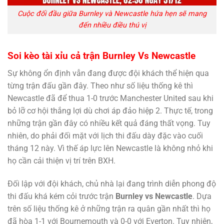
Cuộc đối đầu giữa Burnley và Newcastle hứa hẹn sẽ mang
đến nhiều điều thú vị
Soi kèo tài xỉu cả trận Burnley Vs Newcastle
Sự không ổn định vẫn đang được đội khách thể hiện qua
từng trận đấu gần đây. Theo như số liệu thống kê thì
Newcastle đã để thua 1-0 trước Manchester United sau khi
bỏ lỡ cơ hội thắng lợi dù chơi áp đảo hiệp 2. Thực tế, trong
những trận gần đây có nhiều kết quả đáng thất vọng. Tuy
nhiên, do phải đối mặt với lịch thi đấu dày đặc vào cuối
tháng 12 này. Vì thế áp lực lên Newcastle là không nhỏ khi
họ cần cải thiện vị trí trên BXH.
Đối lập với đội khách, chủ nhà lại đang trình diễn phong độ
thi đấu khá kém cỏi trước trận
Burnley vs Newcastle
. Dựa
trên số liệu thống kê ở những trận ra quân gần nhất thì họ
đã hòa 1-1 với Bournemouth và 0-0 với Everton. Tuy nhiên,