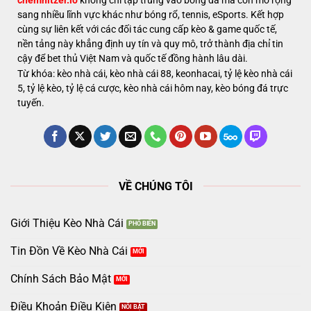
chemnitzer.io
không chỉ tập trung vào bóng đá mà còn mở rộng
sang nhiều lĩnh vực khác như bóng rổ, tennis, eSports. Kết hợp
cùng sự liên kết với các đối tác cung cấp kèo & game quốc tế,
nền tảng này khẳng định uy tín và quy mô, trở thành địa chỉ tin
cậy để bet thủ Việt Nam và quốc tế đồng hành lâu dài.
Từ khóa: kèo nhà cái, kèo nhà cái 88, keonhacai, tỷ lệ kèo nhà cái
5, tỷ lệ kèo, tỷ lệ cá cược, kèo nhà cái hôm nay, kèo bóng đá trực
tuyến.
VỀ CHÚNG TÔI
Giới Thiệu Kèo Nhà Cái
Tin Đồn Về Kèo Nhà Cái
Chính Sách Bảo Mật
Điều Khoản Điều Kiện