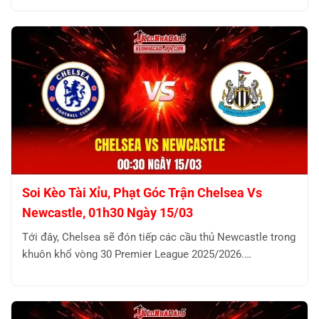
Soi Kèo Tài Xỉu, Phạt Góc Trận Chelsea Vs
Newcastle, 01h30 Ngày 15/03
Tới đây, Chelsea sẽ đón tiếp các cầu thủ Newcastle trong
khuôn khổ vòng 30 Premier League 2025/2026.…