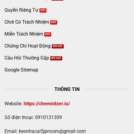
Quyền Riêng Tư
Chơi Có Trách Nhiệm
Miễn Trách Nhiệm
Chứng Chỉ Hoạt Động
Câu Hỏi Thường Gặp
Google Sitemap
THÔNG TIN
Website:
https://chemnitzer.io/
Số điện thoại: 0910131309
Email:
keonhacai5jpncom@gmail.com