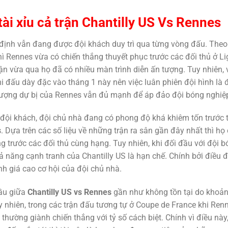
tài xỉu cả trận Chantilly US Vs Rennes
ịnh vẫn đang được đội khách duy trì qua từng vòng đấu. Theo 
hì Rennes vừa có chiến thắng thuyết phục trước các đối thủ ở Li
rận vừa qua họ đã có nhiều màn trình diễn ấn tượng. Tuy nhiên, v
thi đấu dày đặc vào tháng 1 này nên việc luân phiên đội hình là đ
 lượng dự bị của Rennes vẫn đủ mạnh để áp đảo đội bóng nghiệ
 đội khách, đội chủ nhà đang có phong độ khá khiêm tốn trước 
s
. Dựa trên các số liệu về những trận ra sân gần đây nhất thì họ
ng trước các đối thủ cùng hạng. Tuy nhiên, khi đối đầu với đội 
hả năng cạnh tranh của Chantilly US là hạn chế. Chính bởi điều 
h giá cao cơ hội của đội chủ nhà.
đầu giữa
Chantilly US vs Rennes
gần như không tồn tại do khoản
 nhiên, trong các trận đấu tương tự ở Coupe de France khi Ren
 thường giành chiến thắng với tỷ số cách biệt. Chính vì điều này,