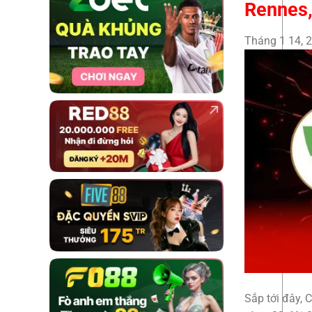
Rennes,
Tháng 1 14, 
Sắp tới đây, 