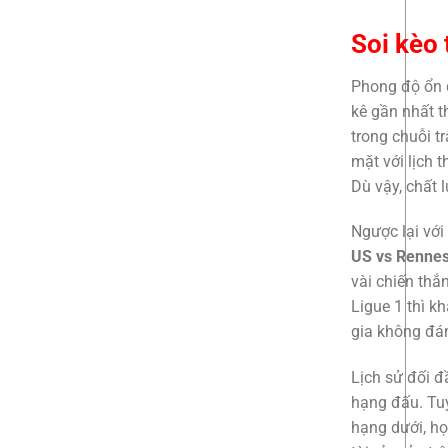
Soi kèo 
Phong độ ổn đ
kê gần nhất t
trong chuỗi t
mặt với lịch 
Dù vậy, chất
Ngược lại với
US vs Renne
vài chiến thắ
Ligue 1 thì k
gia không đán
Lịch sử đối 
hạng đấu. Tuy
hạng dưới, họ