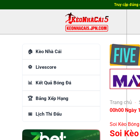
Bỏ
Truy cập đúng 
qua
nội
dung
Kèo Nhà Cái
Livescore
Kết Quả Bóng Đá
Bảng Xếp Hạng
Trang chủ
-
00h00 Ngày 
Lịch Thi Đấu
Soi Kèo Bóng
Soi Kèo