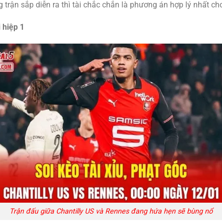
g trận sắp diễn ra thì tài chắc chắn là phương án hợp lý nhất ch
 hiệp 1
Trận đấu giữa Chantilly US và Rennes đang hứa hẹn sẽ bùng nổ