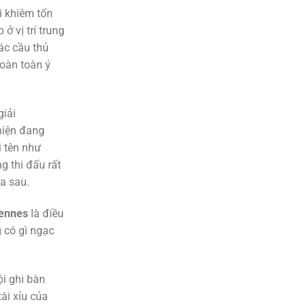
i khiêm tốn
ở vị trí trung
ác cầu thủ
oàn toàn ý
giải
hiện đang
 tên như
g thi đấu rất
a sau.
Rennes
là điều
g có gì ngạc
ội ghi bàn
tài xỉu của