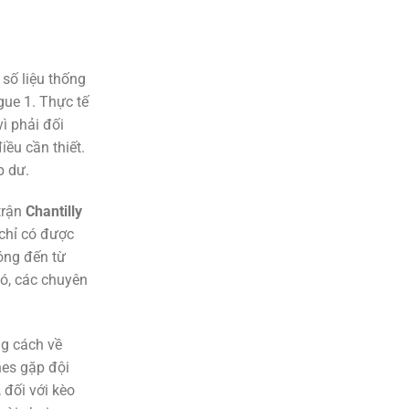
số liệu thống
gue 1. Thực tế
ì phải đối
iều cần thiết.
p dư.
trận
Chantilly
 chỉ có được
bóng đến từ
đó, các chuyên
g cách về
nes gặp đội
 đối với kèo