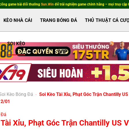
cổng game bài đổi thưởng
Sun.Win
để trải nghiệm game chính hãng – mọi truy cập kh
KÈO NHÀ CÁI
TRANG BÓNG ĐÁ
THỦ THUẬT CÁ CƯ
SOI KÈO
Soi Kèo Bóng Đá
-
Soi Kèo Tài Xỉu, Phạt Góc Trận Chantilly U
12/01
 Đá
 Tài Xỉu, Phạt Góc Trận Chantilly US 