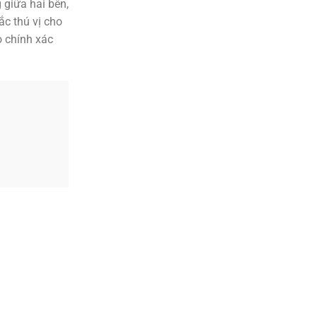
 giữa hai bên,
c thú vị cho
o chính xác