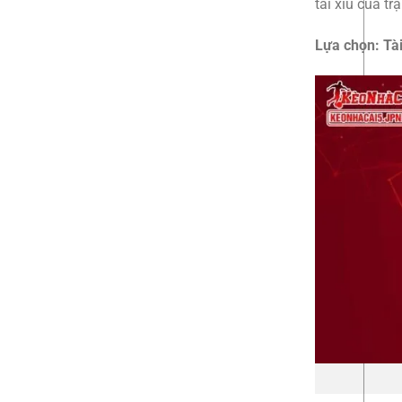
tài xỉu của t
Lựa chọn: Tài