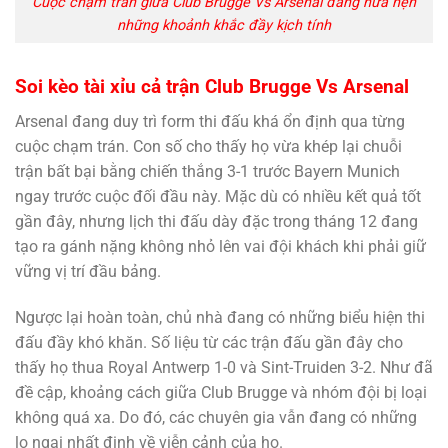
Cuộc chạm trán giữa Club Brugge Vs Arsenal đang hứa hẹn
những khoảnh khắc đầy kịch tính
Soi kèo tài xỉu cả trận Club Brugge Vs Arsenal
Arsenal đang duy trì form thi đấu khá ổn định qua từng
cuộc chạm trán. Con số cho thấy họ vừa khép lại chuỗi
trận bất bại bằng chiến thắng 3-1 trước Bayern Munich
ngay trước cuộc đối đầu này. Mặc dù có nhiều kết quả tốt
gần đây, nhưng lịch thi đấu dày đặc trong tháng 12 đang
tạo ra gánh nặng không nhỏ lên vai đội khách khi phải giữ
vững vị trí đầu bảng.
Ngược lại hoàn toàn, chủ nhà đang có những biểu hiện thi
đấu đầy khó khăn. Số liệu từ các trận đấu gần đây cho
thấy họ thua Royal Antwerp 1-0 và Sint-Truiden 3-2. Như đã
đề cập, khoảng cách giữa Club Brugge và nhóm đội bị loại
không quá xa. Do đó, các chuyên gia vẫn đang có những
lo ngại nhất định về viễn cảnh của họ.