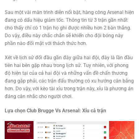
Sau một vài màn trình diễn nổi bật, hàng công Arsenal hiện
đang có dấu hiệu giảm tốc. Thông tin từ 3 trận gần nhất
cho thấy chỉ có 1 trận họ ghi được nhiều hơn 2 bàn thắng.
Do vậy, điều này chắc chắn sẽ khiến cho đội bóng này
phần nào đối mặt với thách thức hơn.
Xét về lịch sử đối đầu gần đây giữa hai đội, đây là lần đầu
tiên hai bên gặp nhau trong lịch sử. Tuy nhiên, với phong
độ hiện tại của cả hai đội và những vấn đề chấn thương
đang gặp phải, các trận đấu thường có xu hướng cân bằng
hơn. Do vậy, với kèo tài xỉu trong trận này, xỉu là phương án
đáng cân nhắc cho người chơi.
Lựa chọn Club Brugge Vs Arsenal: Xỉu cả trận