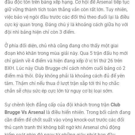
đầu độc tôn trên bảng xếp hạng. Cơ hội để Arsenal tiếp tục
giữ vững thành tích toàn thắng vẫn còn rất lớn. Tuy nhiên,
việc bảo vệ ngôi đầu trước các đối thủ theo đuổi lại là điều
cực kỳ quan trọng. Đáng chú ý là khoảng cách giữa họ với
đội nhì bảng hiện chỉ còn 3 điểm.
Ở phía đối diện, chủ nhà cũng đang cho thấy một giai
đoạn khó khăn trong mùa giải này. Qua 5 trận đấu họ mới
chỉ giành về 4 điểm và hiện đang xếp ở vị trí thứ 26 trên
BXH. Lúc này Club Brugge chỉ cách nhóm cuối bảng có 2
điểm mà thôi. Đây không phải là khoảng cách đủ để yên
tâm. Thậm chí nếu thua ở lượt trận sắp tới thì họ chắc
chắn sẽ chịu sức ép cực lớn từ nguy cơ bị loại sớm.
Sự chênh lệch đẳng cấp của đội khách trong trận
Club
Brugge Vs Arsenal
là điều hiển nhiên. Trong bối cảnh đang
cần điểm để chốt suất vào vòng knock-out trước các đối
thủ cạnh tranh thì không bất ngờ khi Arsenal chủ động
kiểm soát nhịp độ ngay từ những giây phút ban đầu.