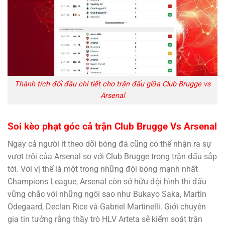
Thành tích đối đầu chi tiết cho trận đấu giữa Club Brugge vs
Arsenal
Soi kèo phạt góc cả trận Club Brugge Vs Arsenal
Ngay cả người ít theo dõi bóng đá cũng có thể nhận ra sự
vượt trội của Arsenal so với Club Brugge trong trận đấu sắp
tới. Với vị thế là một trong những đội bóng mạnh nhất
Champions League, Arsenal còn sở hữu đội hình thi đấu
vững chắc với những ngôi sao như Bukayo Saka, Martin
Odegaard, Declan Rice và Gabriel Martinelli. Giới chuyên
gia tin tưởng rằng thầy trò HLV Arteta sẽ kiểm soát trận