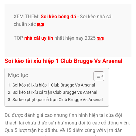
XEM THÊM:
Soi kèo bóng đá
- S
oi kèo nhà cái
chuẩn xác
TOP
nhà cái uy tín
nhất hiện nay 2025
Soi kèo tài xỉu hiệp 1 Club Brugge Vs Arsenal
Mục lục
Soi kèo tài xỉu hiệp 1 Club Brugge Vs Arsenal
Soi kèo tài xỉu cả trận Club Brugge Vs Arsenal
Soi kèo phạt góc cả trận Club Brugge Vs Arsenal
Dù được đánh giá cao nhưng tình hình hiện tại của đội
khách lại chưa thực sự như mong đợi từ các cổ động viên.
Qua 5 lượt trận họ đã thu về 15 điểm cùng với vị trí dẫn