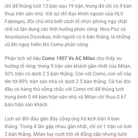
chỉ để thủng lưới 13 bàn sau 19 trận, trong đó chỉ có 4 bàn
thua trên sân nhà. Với sự chỉ đạo khôn ngoan của HLV
Fabregas, đội chủ nhà biết cách tổ chức phòng ngự chặt
chẽ và tận dụng các tình huống phản công. Nico Paz và
Anastasios Douvikas, mỗi người có 6 bàn thắng, là những
vũ khí nguy hiểm khi Como phản công.
Phân tích số liệu
Como 1907 Vs AC Milan
cho thấy xu
hướng rõ ràng: trong 9 trận sân khách gần nhất của Milan,
50% trận có dưới 2.5 bàn thắng. Còn với Como, con số này
lên tới 89% trận sân nhà có dưới 2.5 bàn thắng. Cả hai đội
đều có hàng thủ vững chắc với Como chỉ để thủng lưới
trung bình 0.44 bàn/trận sân nhà và Milan chỉ thua 0.67
bàn/trận sân khách.
Lịch sử đối đầu gần đây cũng ủng hộ kịch bản ít bàn
thắng. Trong 4 lần gặp nhau gần nhất, chỉ có 1 trận có hơn
2 bàn thắng. Milan tuy vượt trội về đẳng cấp nhưng luôn