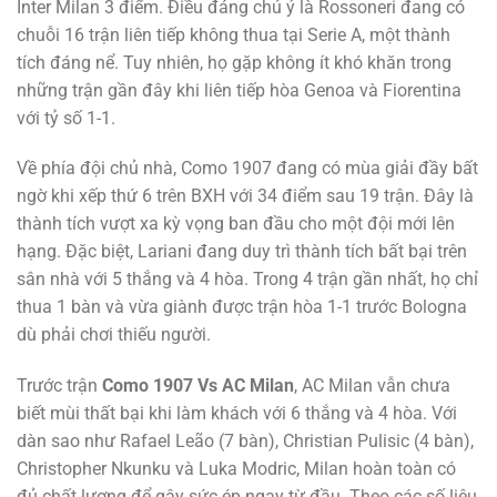
Inter Milan 3 điểm. Điều đáng chú ý là Rossoneri đang có
chuỗi 16 trận liên tiếp không thua tại Serie A, một thành
tích đáng nể. Tuy nhiên, họ gặp không ít khó khăn trong
những trận gần đây khi liên tiếp hòa Genoa và Fiorentina
với tỷ số 1-1.
Về phía đội chủ nhà, Como 1907 đang có mùa giải đầy bất
ngờ khi xếp thứ 6 trên BXH với 34 điểm sau 19 trận. Đây là
thành tích vượt xa kỳ vọng ban đầu cho một đội mới lên
hạng. Đặc biệt, Lariani đang duy trì thành tích bất bại trên
sân nhà với 5 thắng và 4 hòa. Trong 4 trận gần nhất, họ chỉ
thua 1 bàn và vừa giành được trận hòa 1-1 trước Bologna
dù phải chơi thiếu người.
Trước trận
Como 1907 Vs AC Milan
, AC Milan vẫn chưa
biết mùi thất bại khi làm khách với 6 thắng và 4 hòa. Với
dàn sao như Rafael Leão (7 bàn), Christian Pulisic (4 bàn),
Christopher Nkunku và Luka Modric, Milan hoàn toàn có
đủ chất lượng để gây sức ép ngay từ đầu. Theo các số liệu