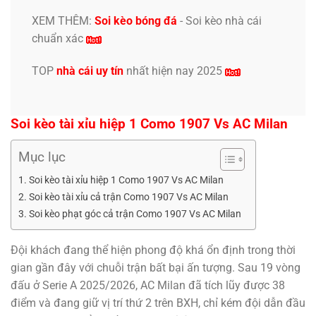
XEM THÊM:
Soi kèo bóng đá
- S
oi kèo nhà cái
chuẩn xác
TOP
nhà cái uy tín
nhất hiện nay 2025
Soi kèo tài xỉu hiệp 1 Como 1907 Vs AC Milan
Mục lục
Soi kèo tài xỉu hiệp 1 Como 1907 Vs AC Milan
Soi kèo tài xỉu cả trận Como 1907 Vs AC Milan
Soi kèo phạt góc cả trận Como 1907 Vs AC Milan
Đội khách đang thể hiện phong độ khá ổn định trong thời
gian gần đây với chuỗi trận bất bại ấn tượng. Sau 19 vòng
đấu ở Serie A 2025/2026, AC Milan đã tích lũy được 38
điểm và đang giữ vị trí thứ 2 trên BXH, chỉ kém đội dẫn đầu