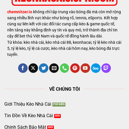
chemnitzer.io
không chỉ tập trung vào bóng đá mà còn mở rộng
sang nhiều lĩnh vực khác như bóng rổ, tennis, eSports. Kết hợp
cùng sự liên kết với các đối tác cung cấp kèo & game quốc tế,
nền tảng này khẳng định uy tín và quy mô, trở thành địa chỉ tin
cậy để bet thủ Việt Nam và quốc tế đồng hành lâu dài.
Từ khóa: kèo nhà cái, kèo nhà cái 88, keonhacai, tỷ lệ kèo nhà cái
5, tỷ lệ kèo, tỷ lệ cá cược, kèo nhà cái hôm nay, kèo bóng đá trực
tuyến.
VỀ CHÚNG TÔI
Giới Thiệu Kèo Nhà Cái
Tin Đồn Về Kèo Nhà Cái
Chính Sách Bảo Mật