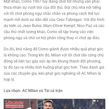
Mặt khác, Como 1907 tuy đang chơi tốt nhưng vẫn phải
thừa nhận sự vượt trội của đối thủ. Đội chủ nhà nổi tiếng
với lối chơi phòng ngự chắc chắn và phong cách thể lực
mạnh mẽ dưới sự dẫn dắt của Cesc Fabregas. Với đội hình
dự kiến có Jean Butez, Marc-Oliver Kempf, Nico Paz và các
cầu thủ chất lượng khác, Como sẽ tập trung vào việc
phòng ngự và chờ cơ hội phản công thay vì chơi áp đảo.
Do đó, khả năng để Como giành được nhiều quả phạt góc
là không cao. Trong khi đó, Milan với lối chơi tấn công chủ
động sẽ liên tục gây sức ép lên khung thành đối phương,
từ đó tạo ra nhiều tình huống phạt góc hơn. Theo đánh giá
của các chuyên gia, kèo phạt góc nghiêng về AC Milan là
hợp lý.
Lựa chọn: AC Milan và Tài cả trận