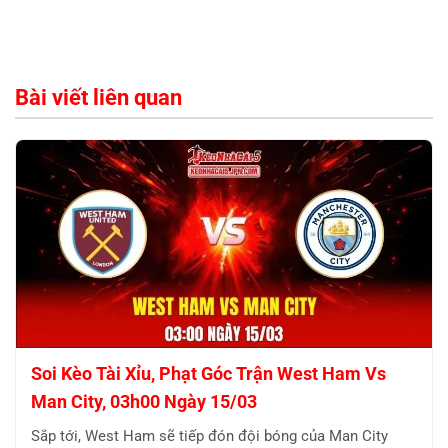
Bài viết liên quan
Soi Kèo Tài Xỉu, Phạt Góc Trận West Ham Vs
Man City, 03h00 Ngày 15/03
Sắp tới, West Ham sẽ tiếp đón đội bóng của Man City