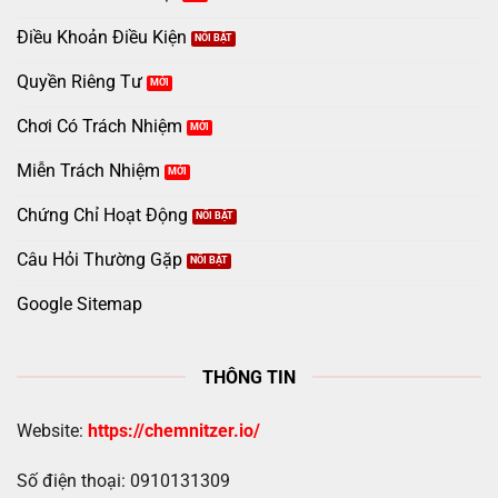
Điều Khoản Điều Kiện
Quyền Riêng Tư
Chơi Có Trách Nhiệm
Miễn Trách Nhiệm
Chứng Chỉ Hoạt Động
Câu Hỏi Thường Gặp
Google Sitemap
THÔNG TIN
Website:
https://chemnitzer.io/
Số điện thoại: 0910131309