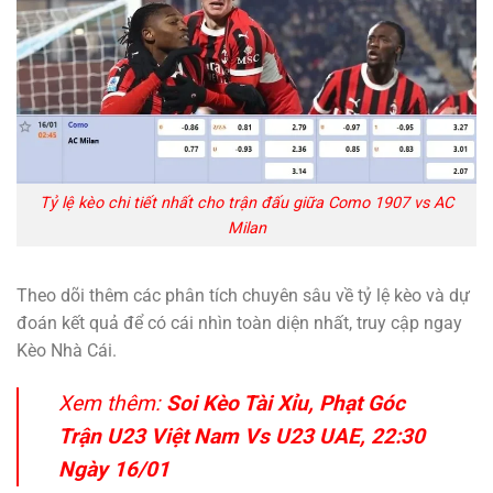
Tỷ lệ kèo chi tiết nhất cho trận đấu giữa Como 1907 vs AC
Milan
Theo dõi thêm các phân tích chuyên sâu về tỷ lệ kèo và dự
đoán kết quả để có cái nhìn toàn diện nhất, truy cập ngay
Kèo Nhà Cái.
Xem thêm:
Soi Kèo Tài Xỉu, Phạt Góc
Trận U23 Việt Nam Vs U23 UAE, 22:30
Ngày 16/01