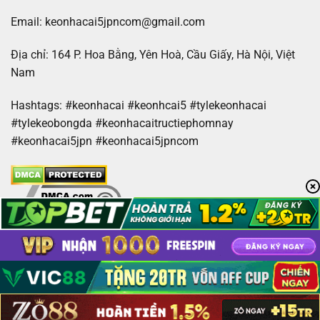
Email:
keonhacai5jpncom@gmail.com
Địa chỉ: 164 P. Hoa Bằng, Yên Hoà, Cầu Giấy, Hà Nội, Việt
Nam
Hashtags:
#keonhacai #keonhcai5 #tylekeonhacai
#tylekeobongda #keonhacaitructiephomnay
#keonhacai5jpn #keonhacai5jpncom
Copyright 2026 ©
Kèo Nhà Cái
| Bản quyền thuộc về chemnitzer.io |
Kèo Nhà Cái - Tỷ Lệ Kèo Nhà Cái 5, Kèo Bóng Đá Trực Tuyến Hôm
Nay