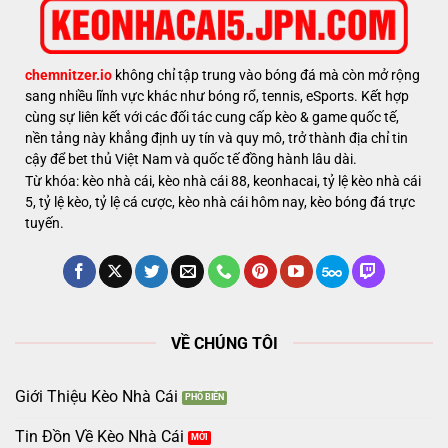
chemnitzer.io
không chỉ tập trung vào bóng đá mà còn mở rộng
sang nhiều lĩnh vực khác như bóng rổ, tennis, eSports. Kết hợp
cùng sự liên kết với các đối tác cung cấp kèo & game quốc tế,
nền tảng này khẳng định uy tín và quy mô, trở thành địa chỉ tin
cậy để bet thủ Việt Nam và quốc tế đồng hành lâu dài.
Từ khóa: kèo nhà cái, kèo nhà cái 88, keonhacai, tỷ lệ kèo nhà cái
5, tỷ lệ kèo, tỷ lệ cá cược, kèo nhà cái hôm nay, kèo bóng đá trực
tuyến.
VỀ CHÚNG TÔI
Giới Thiệu Kèo Nhà Cái
Tin Đồn Về Kèo Nhà Cái