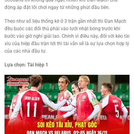
động áp đặt lối chơi ngay từ những phút đầu tiên.
Theo như số liệu thống kê ở 3 trận gần nhất thì Đan Mạch
đều buộc các đối thủ phải vào lưới nhặt bóng trước khi
bước vào giờ nghỉ giải lao. Chính vì điều này, đối với kèo tài
xỉu của hiệp đầu trận tới thì tài vẫn sẽ là sự lựa chọn hợp lý
của các nhà đầu tư.
Lựa chọn: Tài hiệp 1