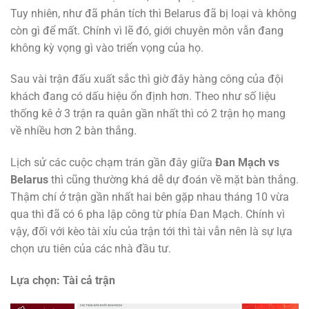
Tuy nhiên, như đã phân tích thì Belarus đã bị loại và không
còn gì để mất. Chính vì lẽ đó, giới chuyên môn vẫn đang
không kỳ vọng gì vào triển vọng của họ.
Sau vài trận đấu xuất sắc thì giờ đây hàng công của đội
khách đang có dấu hiệu ổn định hơn. Theo như số liệu
thống kê ở 3 trận ra quân gần nhất thì có 2 trận họ mang
về nhiều hơn 2 bàn thắng.
Lịch sử các cuộc chạm trán gần đây giữa
Đan Mạch vs
Belarus
thì cũng thường khá dễ dự đoán về mặt bàn thắng.
Thậm chí ở trận gần nhất hai bên gặp nhau tháng 10 vừa
qua thì đã có 6 pha lập công từ phía Đan Mạch. Chính vì
vậy, đối với kèo tài xỉu của trận tới thì tài vẫn nên là sự lựa
chọn ưu tiên của các nhà đầu tư.
Lựa chọn: Tài cả trận