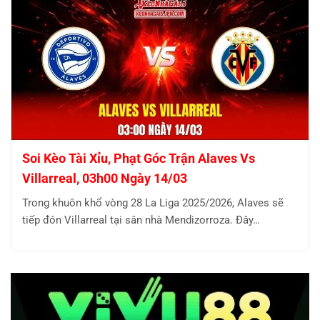
Soi Kèo Tài Xỉu, Phạt Góc Trận Alaves Vs
Villarreal, 03h00 Ngày 14/03
Trong khuôn khổ vòng 28 La Liga 2025/2026, Alaves sẽ
tiếp đón Villarreal tại sân nhà Mendizorroza. Đây…