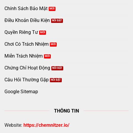
Chính Sách Bảo Mật
Điều Khoản Điều Kiện
Quyền Riêng Tư
Chơi Có Trách Nhiệm
Miễn Trách Nhiệm
Chứng Chỉ Hoạt Động
Câu Hỏi Thường Gặp
Google Sitemap
THÔNG TIN
Website:
https://chemnitzer.io/