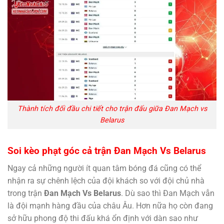
Thành tích đối đầu chi tiết cho trận đấu giữa Đan Mạch vs
Belarus
Soi kèo phạt góc cả trận Đan Mạch Vs Belarus
Ngay cả những người ít quan tâm bóng đá cũng có thể
nhận ra sự chênh lệch của đội khách so với đội chủ nhà
trong trận
Đan Mạch Vs Belarus
. Dù sao thì Đan Mạch vẫn
là đội mạnh hàng đầu của châu Âu. Hơn nữa họ còn đang
sở hữu phong độ thi đấu khá ổn định với dàn sao như