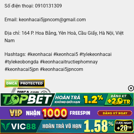
Số điện thoại: 0910131309
Email:
keonhacai5jpncom@gmail.com
Địa chỉ: 164 P. Hoa Bằng, Yên Hoà, Cầu Giấy, Hà Nội, Việt
Nam
Hashtags:
#keonhacai #keonhcai5 #tylekeonhacai
#tylekeobongda #keonhacaitructiephomnay
#keonhacai5jpn #keonhacai5jpncom
Copyright 2026 ©
Kèo Nhà Cái
| Bản quyền thuộc về chemnitzer.io |
Kèo Nhà Cái - Tỷ Lệ Kèo Nhà Cái 5, Kèo Bóng Đá Trực Tuyến Hôm