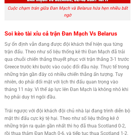
Cuộc chạm trán giữa Đan Mạch và Belarus hứa hẹn nhiều bất
ngờ
Soi kèo tài xỉu cả trận Đan Mạch Vs Belarus
Sự ổn định vẫn đang được đội khách thể hiện qua từng
trận đấu. Theo như số liệu thống kê thì Đan Mạch đã trải
qua chuỗi chiến thắng thuyết phục với trận thắng 3-1 trước
Greece trước khi bước vào cuộc đối đầu này. Thực tế trong
những trận gần đây có nhiều chiến thắng ấn tượng. Tuy
nhiên, do phải đối mặt với lịch thi đấu quan trọng vào
tháng 11 này. Vì thế áp lực lên Đan Mạch là không nhỏ khi
họ phải duy trì ngôi đầu.
Trái ngược với đội khách đội chủ nhà lại đang trình diễn bộ
mặt thi đấu cực kỳ tệ hại. Theo như số liệu thống kê ở
những trận ra quân gần nhất thì họ đã thua Scotland 0-2,
rồi thua thảm Đan Mạch 0-6, và tiếp tục thua Scotland 1-2.