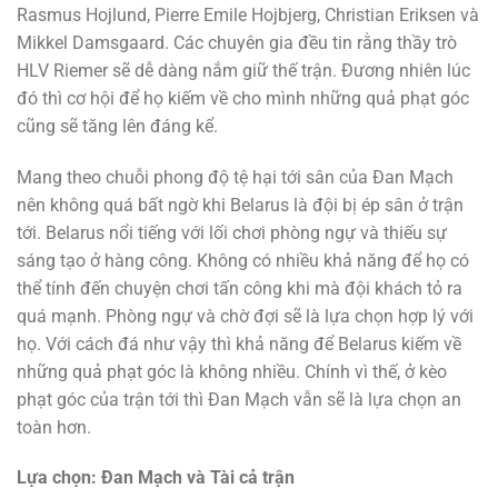
Rasmus Hojlund, Pierre Emile Hojbjerg, Christian Eriksen và
Mikkel Damsgaard. Các chuyên gia đều tin rằng thầy trò
HLV Riemer sẽ dễ dàng nắm giữ thế trận. Đương nhiên lúc
đó thì cơ hội để họ kiếm về cho mình những quả phạt góc
cũng sẽ tăng lên đáng kể.
Mang theo chuỗi phong độ tệ hại tới sân của Đan Mạch
nên không quá bất ngờ khi Belarus là đội bị ép sân ở trận
tới. Belarus nổi tiếng với lối chơi phòng ngự và thiếu sự
sáng tạo ở hàng công. Không có nhiều khả năng để họ có
thể tính đến chuyện chơi tấn công khi mà đội khách tỏ ra
quá mạnh. Phòng ngự và chờ đợi sẽ là lựa chọn hợp lý với
họ. Với cách đá như vậy thì khả năng để Belarus kiếm về
những quả phạt góc là không nhiều. Chính vì thế, ở kèo
phạt góc của trận tới thì Đan Mạch vẫn sẽ là lựa chọn an
toàn hơn.
Lựa chọn: Đan Mạch và Tài cả trận