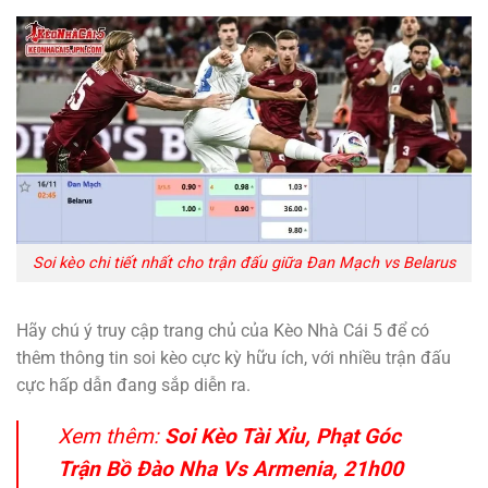
Soi kèo chi tiết nhất cho trận đấu giữa Đan Mạch vs Belarus
Hãy chú ý truy cập trang chủ của Kèo Nhà Cái 5 để có
thêm thông tin soi kèo cực kỳ hữu ích, với nhiều trận đấu
cực hấp dẫn đang sắp diễn ra.
Xem thêm:
Soi Kèo Tài Xỉu, Phạt Góc
Trận Bồ Đào Nha Vs Armenia, 21h00