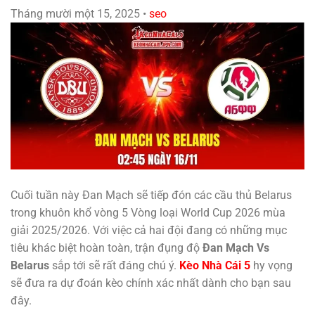
Tháng mười một 15, 2025
•
seo
Cuối tuần này Đan Mạch sẽ tiếp đón các cầu thủ Belarus
trong khuôn khổ vòng 5 Vòng loại World Cup 2026 mùa
giải 2025/2026. Với việc cả hai đội đang có những mục
tiêu khác biệt hoàn toàn, trận đụng độ
Đan Mạch Vs
Belarus
sắp tới sẽ rất đáng chú ý.
Kèo Nhà Cái 5
hy vọng
sẽ đưa ra dự đoán kèo chính xác nhất dành cho bạn sau
đây.