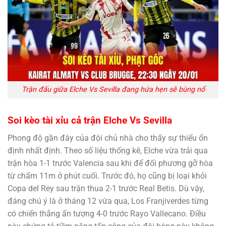
Trận đấu giữa Elche Vs Sevilla đang hứa hẹn sẽ bùng nổ
Soi kèo tài xỉu cả trận Elche Vs Sevilla
Phong độ gần đây của đội chủ nhà cho thấy sự thiếu ổn
định nhất định. Theo số liệu thống kê, Elche vừa trải qua
trận hòa 1-1 trước Valencia sau khi để đối phương gỡ hòa
từ chấm 11m ở phút cuối. Trước đó, họ cũng bị loại khỏi
Copa del Rey sau trận thua 2-1 trước Real Betis. Dù vậy,
đáng chú ý là ở tháng 12 vừa qua, Los Franjiverdes từng
có chiến thắng ấn tượng 4-0 trước Rayo Vallecano. Điều