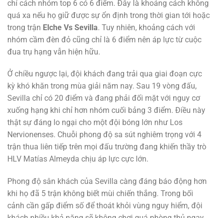
chỉ cách nhóm top 6 có 6 điểm. Đây là khoảng cách không
quá xa nếu họ giữ được sự ổn định trong thời gian tới hoặc
trong trận
Elche Vs Sevilla
. Tuy nhiên, khoảng cách với
nhóm cầm đèn đỏ cũng chỉ là 6 điểm nên áp lực từ cuộc
đua trụ hạng vẫn hiện hữu.
Ở chiều ngược lại, đội khách đang trải qua giai đoạn cực
kỳ khó khăn trong mùa giải năm nay. Sau 19 vòng đấu,
Sevilla chỉ có 20 điểm và đang phải đối mặt với nguy cơ
xuống hạng khi chỉ hơn nhóm cuối bảng 3 điểm. Điều này
thật sự đáng lo ngại cho một đội bóng lớn như Los
Nervionenses. Chuỗi phong độ sa sút nghiêm trọng với 4
trận thua liên tiếp trên mọi đấu trường đang khiến thầy trò
HLV Matías Almeyda chịu áp lực cực lớn.
Phong độ sân khách của Sevilla càng đáng báo động hơn
khi họ đã 5 trận không biết mùi chiến thắng. Trong bối
cảnh cần gấp điểm số để thoát khỏi vùng nguy hiểm, đội
khách nhiều khả năng sẽ không chơi quá phòng thủ ngay