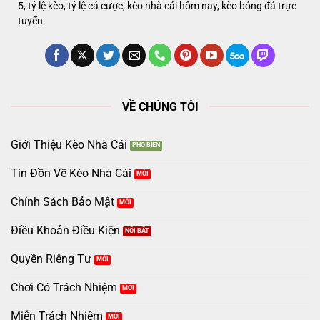
5, tỷ lệ kèo, tỷ lệ cá cược, kèo nhà cái hôm nay, kèo bóng đá trực
tuyến.
VỀ CHÚNG TÔI
Giới Thiệu Kèo Nhà Cái
Tin Đồn Về Kèo Nhà Cái
Chính Sách Bảo Mật
Điều Khoản Điều Kiện
Quyền Riêng Tư
Chơi Có Trách Nhiệm
Miễn Trách Nhiệm