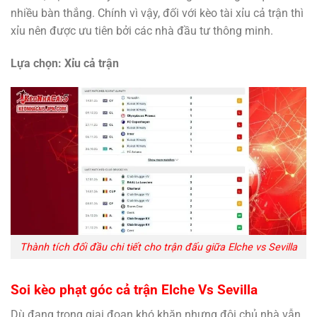
nhiều bàn thắng. Chính vì vậy, đối với kèo tài xỉu cả trận thì
xỉu nên được ưu tiên bởi các nhà đầu tư thông minh.
Lựa chọn: Xỉu cả trận
Thành tích đối đầu chi tiết cho trận đấu giữa Elche vs Sevilla
Soi kèo phạt góc cả trận Elche Vs Sevilla
Dù đang trong giai đoạn khó khăn nhưng đội chủ nhà vẫn