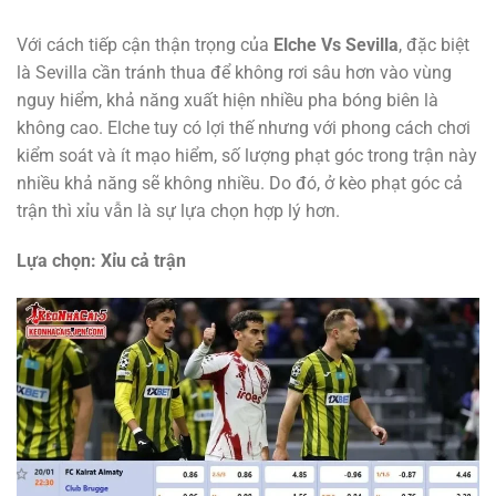
Với cách tiếp cận thận trọng của
Elche Vs Sevilla
, đặc biệt
là Sevilla cần tránh thua để không rơi sâu hơn vào vùng
nguy hiểm, khả năng xuất hiện nhiều pha bóng biên là
không cao. Elche tuy có lợi thế nhưng với phong cách chơi
kiểm soát và ít mạo hiểm, số lượng phạt góc trong trận này
nhiều khả năng sẽ không nhiều. Do đó, ở kèo phạt góc cả
trận thì xỉu vẫn là sự lựa chọn hợp lý hơn.
Lựa chọn: Xỉu cả trận