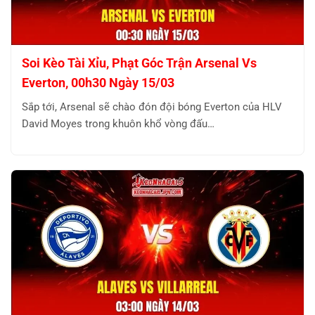
Soi Kèo Tài Xỉu, Phạt Góc Trận Arsenal Vs
Everton, 00h30 Ngày 15/03
Sắp tới, Arsenal sẽ chào đón đội bóng Everton của HLV
David Moyes trong khuôn khổ vòng đấu…