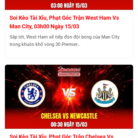
Soi Kèo Tài Xỉu, Phạt Góc Trận West Ham Vs
Man City, 03h00 Ngày 15/03
Sắp tới, West Ham sẽ tiếp đón đội bóng của Man City
trong khuôn khổ vòng 30 Premier…
Soi Kèo Tài Xỉu, Phạt Góc Trận Chelsea Vs