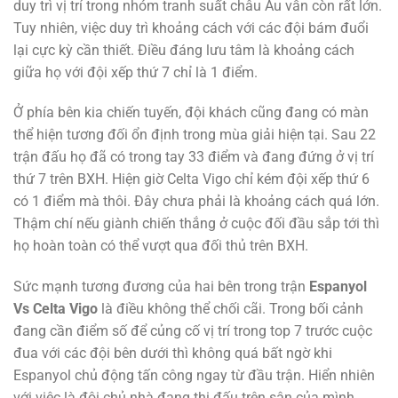
duy trì vị trí trong nhóm tranh suất châu Âu vẫn còn rất lớn.
Tuy nhiên, việc duy trì khoảng cách với các đội bám đuổi
lại cực kỳ cần thiết. Điều đáng lưu tâm là khoảng cách
giữa họ với đội xếp thứ 7 chỉ là 1 điểm.
Ở phía bên kia chiến tuyến, đội khách cũng đang có màn
thể hiện tương đối ổn định trong mùa giải hiện tại. Sau 22
trận đấu họ đã có trong tay 33 điểm và đang đứng ở vị trí
thứ 7 trên BXH. Hiện giờ Celta Vigo chỉ kém đội xếp thứ 6
có 1 điểm mà thôi. Đây chưa phải là khoảng cách quá lớn.
Thậm chí nếu giành chiến thắng ở cuộc đối đầu sắp tới thì
họ hoàn toàn có thể vượt qua đối thủ trên BXH.
Sức mạnh tương đương của hai bên trong trận
Espanyol
Vs Celta Vigo
là điều không thể chối cãi. Trong bối cảnh
đang cần điểm số để củng cố vị trí trong top 7 trước cuộc
đua với các đội bên dưới thì không quá bất ngờ khi
Espanyol chủ động tấn công ngay từ đầu trận. Hiển nhiên
với việc là đội chủ nhà đang thi đấu trên sân của mình,