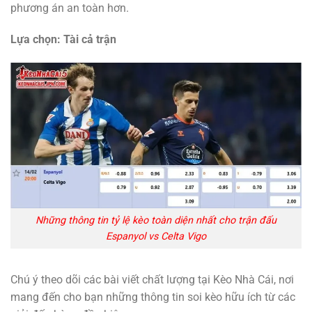
phương án an toàn hơn.
Lựa chọn: Tài cả trận
Những thông tin tỷ lệ kèo toàn diện nhất cho trận đấu
Espanyol vs Celta Vigo
Chú ý theo dõi các bài viết chất lượng tại Kèo Nhà Cái, nơi
mang đến cho bạn những thông tin soi kèo hữu ích từ các