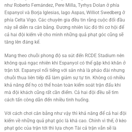
như Roberto Fernández, Pere Milla, Tyrhys Dolan ở phía
Espanyol và Borja Iglesias, Iago Aspas, Williot Swedberg ở
phía Celta Vigo. Các chuyên gia đều tin rằng cuộc đối đầu
này sẽ diễn ra cân bằng. Đương nhiên lúc đó thì cơ hội để
cả hai đội kiếm về cho mình những quả phạt góc cũng sẽ
tăng lên đáng kể.
Mang theo chuỗi phong độ sa sút đến RCDE Stadium nên
không quá ngạc nhiên khi Espanyol có thể gặp khó khăn ở
trận tới. Espanyol nổi tiếng với sân nhà là pháo đài nhưng
chuỗi thua liên tiếp đã làm giảm sự tự tin. Không có nhiều
khả năng để họ có thể hoàn toàn kiểm soát trận đấu khi
mà đội khách cũng rất cần điểm. Cả hai đội đều sẽ tìm
cách tấn công dẫn đến nhiều tình huống.
Với cách chơi cân bằng như vậy thì khả năng để cả hai đội
kiếm về những quả phạt góc là khá cao. Chính vì thế, ở kèo
phạt góc của trận tới thì lựa chọn Tài cả trận vẫn sẽ là