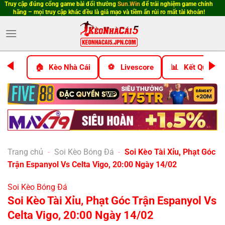
Truy cập đúng cổng game bài đổi thưởng
Sun.Win
để trải nghiệm game chính
Bỏ
hãng – mọi truy cập khác đều là giả mạo và tiềm ẩn rủi ro mất tài khoản!
qua
nội
dung
Kèo Nhà Cái
Livescore
Kết Quả Bó
Trang chủ
-
Soi Kèo Bóng Đá
-
Soi Kèo Tài Xỉu, Phạt Góc
Trận Espanyol Vs Celta Vigo, 20:00 Ngày 14/02
Soi Kèo Bóng Đá
Soi Kèo Tài Xỉu, Phạt Góc Trận Espanyol Vs
Celta Vigo, 20:00 Ngày 14/02