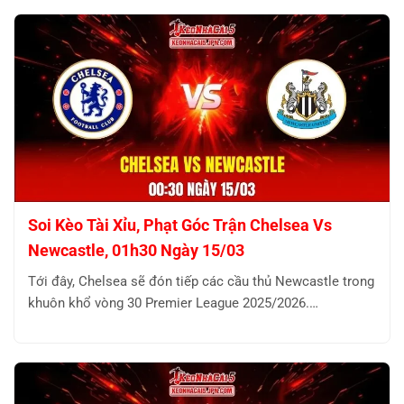
Soi Kèo Tài Xỉu, Phạt Góc Trận Chelsea Vs
Newcastle, 01h30 Ngày 15/03
Tới đây, Chelsea sẽ đón tiếp các cầu thủ Newcastle trong
khuôn khổ vòng 30 Premier League 2025/2026.…