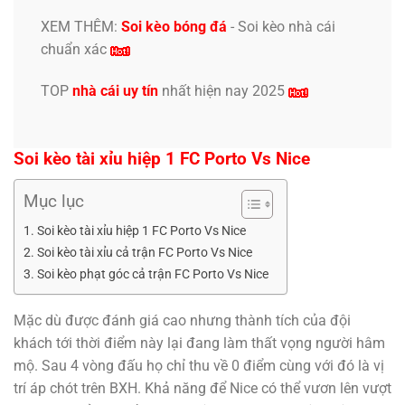
XEM THÊM:
Soi kèo bóng đá
- S
oi kèo nhà cái
chuẩn xác
TOP
nhà cái uy tín
nhất hiện nay 2025
Soi kèo tài xỉu hiệp 1 FC Porto Vs Nice
Mục lục
Soi kèo tài xỉu hiệp 1 FC Porto Vs Nice
Soi kèo tài xỉu cả trận FC Porto Vs Nice
Soi kèo phạt góc cả trận FC Porto Vs Nice
Mặc dù được đánh giá cao nhưng thành tích của đội
khách tới thời điểm này lại đang làm thất vọng người hâm
mộ. Sau 4 vòng đấu họ chỉ thu về 0 điểm cùng với đó là vị
trí áp chót trên BXH. Khả năng để Nice có thể vươn lên vượt