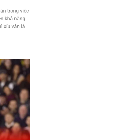
ăn trong việc
iện khả năng
ì xỉu vẫn là