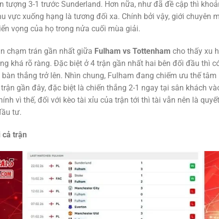
n tượng 3-1 trước Sunderland. Hơn nữa, như đã đề cập thì kho
u vực xuống hạng là tương đối xa. Chính bởi vậy, giới chuyên
riển vọng của họ trong nửa cuối mùa giải.
ần chạm trán gần nhất giữa
Fulham vs Tottenham
cho thấy xu 
g khá rõ ràng. Đặc biệt ở 4 trận gần nhất hai bên đối đầu thì có
3 bàn thắng trở lên. Nhìn chung, Fulham đang chiếm ưu thế tâm l
 trận gần đây, đặc biệt là chiến thắng 2-1 ngay tại sân khách v
nh vì thế, đối với kèo tài xỉu của trận tới thì tài vẫn nên là quyế
ầu tư.
 cả trận