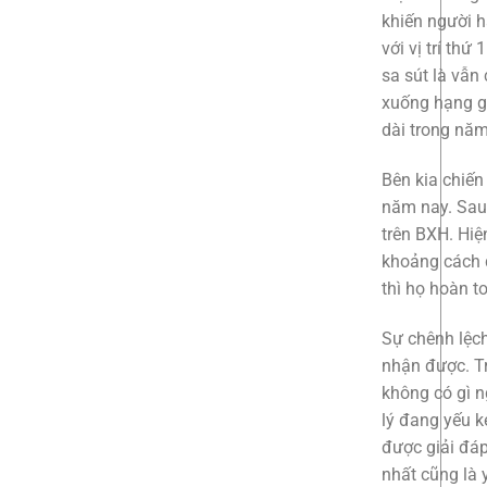
khiến người h
với vị trí th
sa sút là vẫ
xuống hạng gi
dài trong năm
Bên kia chiến
năm nay. Sau 
trên BXH. Hi
khoảng cách đ
thì họ hoàn t
Sự chênh lệch
nhận được. Tr
không có gì n
lý đang yếu k
được giải đáp
nhất cũng là 