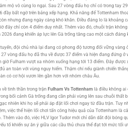
âm mộ vô cùng lo ngại. Sau 27 vòng đấu họ chỉ có trong tay 2
ứ 16 đầy bất ngờ trên bảng xếp hạng. Khả năng để Tottenham tho
n còn nhưng đang ngày càng khó khăn. Điều đáng lo là khoảng 
ờ đây chỉ còn 4 điểm duy nhất. Thêm vào đó, chuỗi trận không
 2026 đang khiến áp lực lên Gà trống tăng cao một cách đáng 
 tuyến, đội chủ nhà lại đang có phong độ tương đối vững vàng 
27 vòng đấu họ đã thu về được 37 điểm và hiện đang đứng ở vị
ện giờ Fulham vượt xa nhóm xuống hạng tới 13 điểm. Đây được 
ủ an toàn với vùng nguy hiểm. Thậm chí nếu giành chiến thắng
oàn có cơ hội vươn lên gần hơn với nhóm châu Âu.
 về tinh thần trong trận
Fulham Vs Tottenham
là điều không ai 
ong bối cảnh Gà trống đang cần phải vùng lên sau chuỗi thất bạ
gạc nhiên khi họ sẽ phải áp đặt lối chơi ngay từ đầu trận. Tuy n
ém, việc thể hiện lối chơi tấn công hiệu quả của Tottenham là câ
. Thêm vào đó, việc HLV Igor Tudor mới chỉ dẫn dắt đội bóng qu
yếu tố khiến sự ăn ý giữa các cầu thủ chưa thể đạt tới mức tối ư