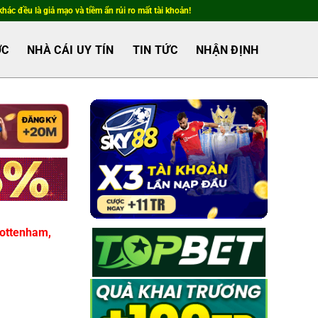
ác đều là giả mạo và tiềm ẩn rủi ro mất tài khoản!
ỢC
NHÀ CÁI UY TÍN
TIN TỨC
NHẬN ĐỊNH
Tottenham,