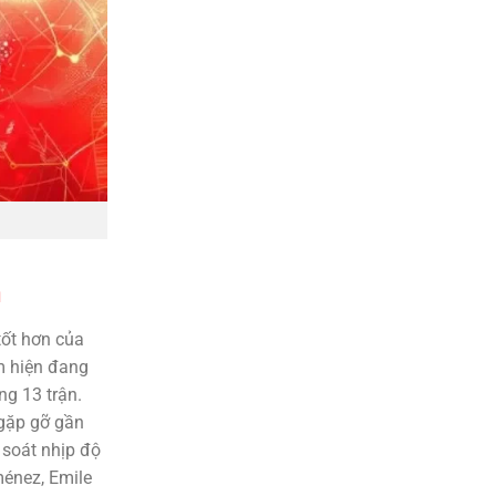
m
tốt hơn của
m hiện đang
ng 13 trận.
 gặp gỡ gần
 soát nhịp độ
ménez, Emile