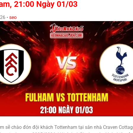
am, 21:00 Ngày 01/03
026
•
seo
am sẽ chào đón đội khách Tottenham tại sân nhà Craven Cottag