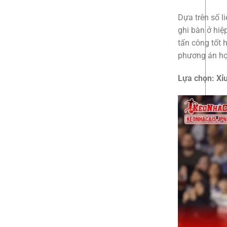
Dựa trên số l
ghi bàn ở hiệ
tấn công tốt h
phương án hợ
Lựa chọn: Xỉu