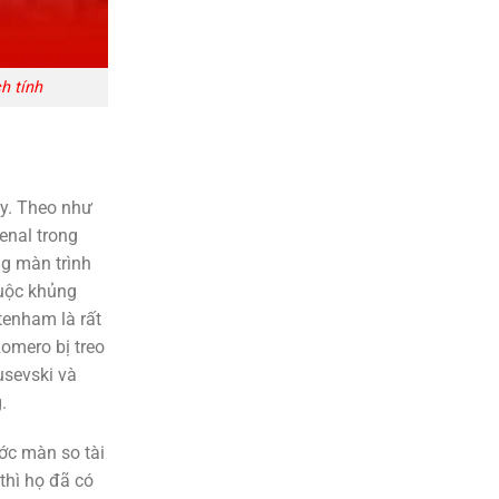
h tính
ây. Theo như
enal trong
ng màn trình
cuộc khủng
tenham là rất
Romero bị treo
usevski và
.
ước màn so tài
thì họ đã có