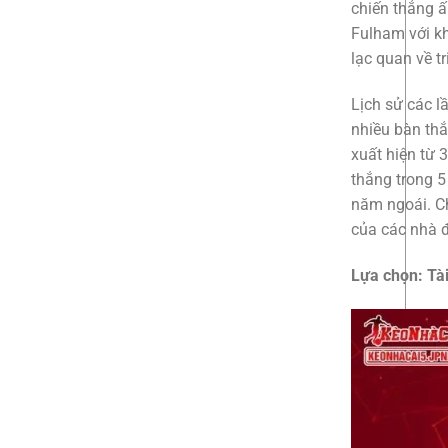
chiến thắng ấ
Fulham với kh
lạc quan về t
Lịch sử các l
nhiều bàn thắn
xuất hiện từ 
thắng trong 5
năm ngoái. Chí
của các nhà đ
Lựa chọn: Tài