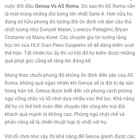
cuộc đối đầu
Genoa Vs AS Roma
. Dù sao thì AS Roma vẫn
là một trong những đội bóng lớn nhất Serie A. Hơn nữa họ
đang sở hữu phong độ tương đối ổn định với dàn cầu thủ
chất lượng như Donyell Malen, Lorenzo Pellegrini, Bryan
Cristante và Manu Koné. Các chuyên gia tin tưởng rằng
học trò của HLV Gian Piero Gasperini sẽ dễ dàng kiểm soát
thế trận. Tất nhiên lúc ấy thì cơ hội để họ kiếm được những
quả phạt góc cũng sẽ tăng lên đáng kể.
Mang theo chuỗi phong độ không ổn định đến sân của AS
Roma, không quá ngạc nhiên khi Genoa sẽ là đội bị ép sân
trong trận tới. Genoa được biết đến với phong cách phòng
ngự vững chắc và lối chơi dựa nhiều vào thể lực. Khả năng
để họ có thể tính toán đến chuyện tấn công khi mà đội
khách quá mạnh là không cao. Phòng ngú chặt chẽ và
phản công sẽ là chiến thuật hợp lý nhất với họ.
Với lối chơi như vậy thì khả năng để Genoa giành được các