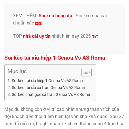
XEM THÊM:
Soi kèo bóng đá
- S
oi kèo nhà cái
chuẩn xác
TOP
nhà cái uy tín
nhất hiện nay 2025
Soi kèo tài xỉu hiệp 1 Genoa Vs AS Roma
Mục lục
Soi kèo tài xỉu hiệp 1 Genoa Vs AS Roma
Soi kèo tài xỉu cả trận Genoa Vs AS Roma
Soi kèo phạt góc cả trận Genoa Vs AS Roma
Mặc dù không còn ở vị trí cao nhất nhưng thành tích của
đội khách đến thời điểm hiện tại vẫn khá khả quan. Sau 27
trận đã diễn ra, họ ghi nhận 17 chiến thắng cùng 4 trận hòa