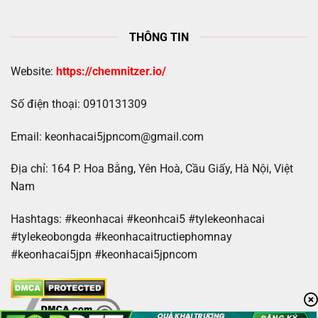
THÔNG TIN
Website:
https://chemnitzer.io/
Số điện thoại: 0910131309
Email:
keonhacai5jpncom@gmail.com
Địa chỉ: 164 P. Hoa Bằng, Yên Hoà, Cầu Giấy, Hà Nội, Việt
Nam
Hashtags:
#keonhacai #keonhcai5 #tylekeonhacai
#tylekeobongda #keonhacaitructiephomnay
#keonhacai5jpn #keonhacai5jpncom