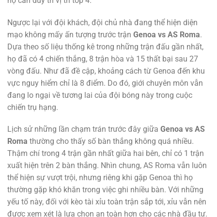
họ cần duy trì vị trí top 4.
Ngược lại với đội khách, đội chủ nhà đang thể hiện diện
mạo không mấy ấn tượng trước trận
Genoa vs AS Roma
.
Dựa theo số liệu thống kê trong những trận đấu gần nhất,
họ đã có 4 chiến thắng, 8 trận hòa và 15 thất bại sau 27
vòng đấu. Như đã đề cập, khoảng cách từ Genoa đến khu
vực nguy hiểm chỉ là 8 điểm. Do đó, giới chuyên môn vẫn
đang lo ngại về tương lai của đội bóng này trong cuộc
chiến trụ hạng.
Lịch sử những lần chạm trán trước đây giữa
Genoa vs AS
Roma
thường cho thấy số bàn thắng không quá nhiều.
Thậm chí trong 4 trận gần nhất giữa hai bên, chỉ có 1 trận
xuất hiện trên 2 bàn thắng. Nhìn chung, AS Roma vẫn luôn
thể hiện sự vượt trội, nhưng riêng khi gặp Genoa thì họ
thường gặp khó khăn trong việc ghi nhiều bàn. Với những
yếu tố này, đối với kèo tài xỉu toàn trận sắp tới, xỉu vẫn nên
được xem xét là lựa chọn an toàn hơn cho các nhà đầu tư.