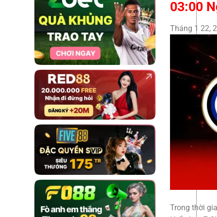
03:00 N
Tháng 1 22, 
Trong thời gi