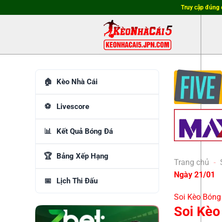
Bỏ
Truy cập đúng 
qua
nội
dung
Kèo Nhà Cái
Livescore
Kết Quả Bóng Đá
Bảng Xếp Hạng
Trang chủ
-
Ngày 21/01
Lịch Thi Đấu
Soi Kèo Bóng
Soi Kèo 