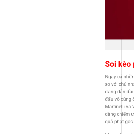
Soi kèo 
Ngay cả những
so với chủ nh
đang dẫn đầu
đấu vô cùng 
Martinelli và
dàng chiếm ưu
quả phạt góc 