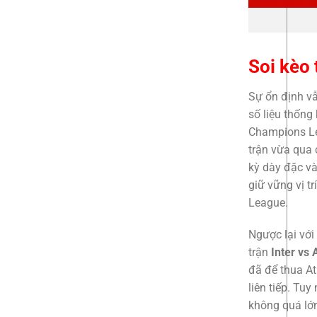
Soi kèo 
Sự ổn định vẫ
số liệu thống
Champions Le
trận vừa qua 
kỳ dày đặc và
giữ vững vị t
League.
Ngược lại với
trận
Inter vs 
đã để thua At
liên tiếp. Tu
không quá lớn