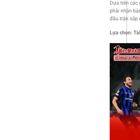
Dựa trên các 
phải nhận bàn
đầu trận sắp 
Lựa chọn: Tài