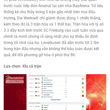
trước cuộc tiếp đón Arsenal tại sân nhà BayArena. Số liệu
thống kê cho thấy trong 5 trận gần nhất trên mọi đấu
trường, Die Werkself chỉ giành được đúng 1 chiến thắng,
kèm theo đó là 3 trận hòa và 1 thất bại. Trận hòa với tỷ số
3-3 đầy kịch tính trước SC Freiburg vào cuối tuần vừa qua
chính là minh chứng rõ ràng nhất cho sự thiếu ổn định
trong lối chơi của họ. Leverkusen đã dẫn trước tới 2 lần
trong trận đấu nhưng vẫn không thể bảo toàn được kết
quả, để đối phương gỡ hòa ở phút thứ 86.
Lựa chọn: Xỉu cả trận