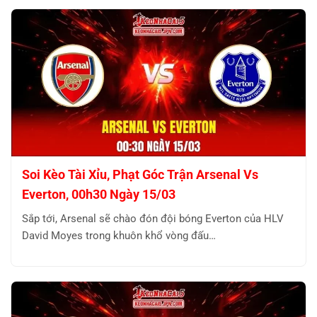
Soi Kèo Tài Xỉu, Phạt Góc Trận Arsenal Vs
Everton, 00h30 Ngày 15/03
Sắp tới, Arsenal sẽ chào đón đội bóng Everton của HLV
David Moyes trong khuôn khổ vòng đấu…