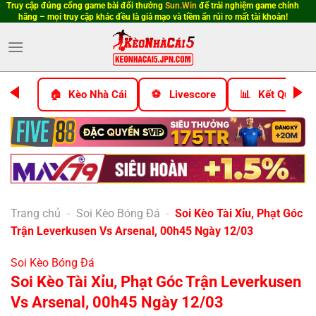
Truy cập đúng cổng game bài đổi thưởng
Sun.Win
để trải nghiệm game chính
Bỏ
hãng – mọi truy cập khác đều là giả mạo và tiềm ẩn rủi ro mất tài khoản!
qua
nội
dung
Kèo Nhà Cái
Livescore
Kết Quả Bó
Trang chủ
-
Soi Kèo Bóng Đá
-
Soi Kèo Tài Xỉu, Phạt Góc
Trận Leverkusen Vs Arsenal, 00h45 Ngày 12/03
Soi Kèo Bóng Đá
Soi Kèo Tài Xỉu, Phạt Góc Trận Leverkusen
Vs Arsenal, 00h45 Ngày 12/03