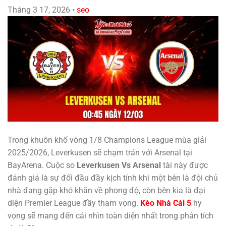
Tháng 3 17, 2026
•
seo
Trong khuôn khổ vòng 1/8 Champions League mùa giải
2025/2026, Leverkusen sẽ chạm trán với Arsenal tại
BayArena. Cuộc so
Leverkusen Vs Arsenal
tài này được
đánh giá là sự đối đầu đầy kịch tính khi một bên là đội chủ
nhà đang gặp khó khăn về phong độ, còn bên kia là đại
diện Premier League đầy tham vọng.
Kèo Nhà Cái 5
hy
vọng sẽ mang đến cái nhìn toàn diện nhất trong phân tích