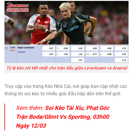
Tỷ lệ kèo chi tiết nhất cho trận đấu giữa Leverkusen vs Arsenal
Truy cập vào trang Kèo Nhà Cái, nơi giúp bạn cập nhật các
thông tin soi kèo từ nhiều giải đấu hấp dẫn trên thế giới.
Xem thêm:
Soi Kèo Tài Xỉu, Phạt Góc
Trận Bodø/Glimt Vs Sporting, 03h00
Ngày 12/03