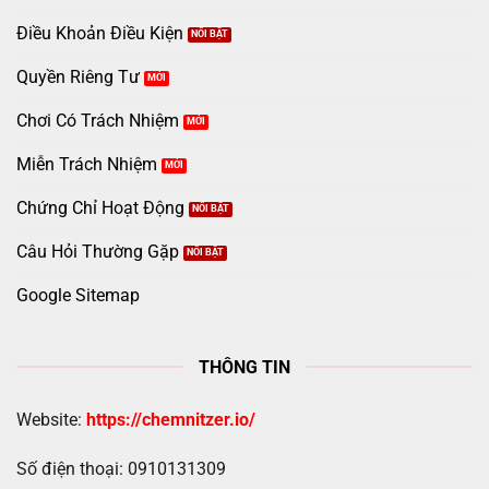
Điều Khoản Điều Kiện
Quyền Riêng Tư
Chơi Có Trách Nhiệm
Miễn Trách Nhiệm
Chứng Chỉ Hoạt Động
Câu Hỏi Thường Gặp
Google Sitemap
THÔNG TIN
Website:
https://chemnitzer.io/
Số điện thoại: 0910131309