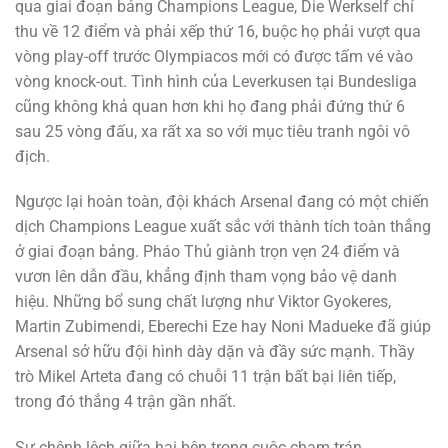
qua giai đoạn bảng Champions League, Die Werkself chỉ
thu về 12 điểm và phải xếp thứ 16, buộc họ phải vượt qua
vòng play-off trước Olympiacos mới có được tấm vé vào
vòng knock-out. Tình hình của Leverkusen tại Bundesliga
cũng không khả quan hơn khi họ đang phải đứng thứ 6
sau 25 vòng đấu, xa rất xa so với mục tiêu tranh ngôi vô
địch.
Ngược lại hoàn toàn, đội khách Arsenal đang có một chiến
dịch Champions League xuất sắc với thành tích toàn thắng
ở giai đoạn bảng. Pháo Thủ giành trọn vẹn 24 điểm và
vươn lên dẫn đầu, khẳng định tham vọng bảo vệ danh
hiệu. Những bổ sung chất lượng như Viktor Gyokeres,
Martin Zubimendi, Eberechi Eze hay Noni Madueke đã giúp
Arsenal sở hữu đội hình dày dặn và đầy sức mạnh. Thầy
trò Mikel Arteta đang có chuỗi 11 trận bất bại liên tiếp,
trong đó thắng 4 trận gần nhất.
Sự chênh lệch giữa hai bên trong cuộc chạm trán