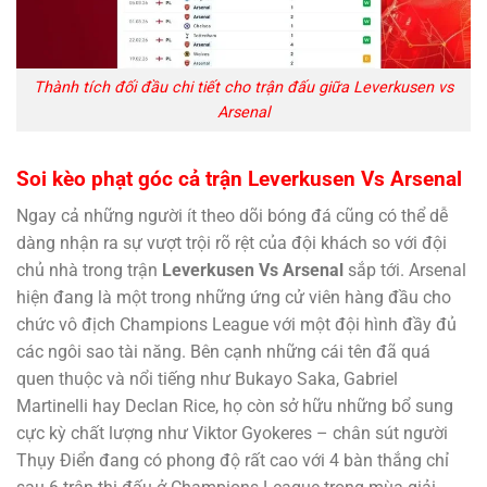
Thành tích đối đầu chi tiết cho trận đấu giữa Leverkusen vs
Arsenal
Soi kèo phạt góc cả trận Leverkusen Vs Arsenal
Ngay cả những người ít theo dõi bóng đá cũng có thể dễ
dàng nhận ra sự vượt trội rõ rệt của đội khách so với đội
chủ nhà trong trận
Leverkusen Vs Arsenal
sắp tới. Arsenal
hiện đang là một trong những ứng cử viên hàng đầu cho
chức vô địch Champions League với một đội hình đầy đủ
các ngôi sao tài năng. Bên cạnh những cái tên đã quá
quen thuộc và nổi tiếng như Bukayo Saka, Gabriel
Martinelli hay Declan Rice, họ còn sở hữu những bổ sung
cực kỳ chất lượng như Viktor Gyokeres – chân sút người
Thụy Điển đang có phong độ rất cao với 4 bàn thắng chỉ