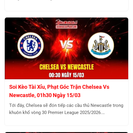
Soi Kèo Tài Xỉu, Phạt Góc Trận Chelsea Vs
Newcastle, 01h30 Ngày 15/03
Tới đây, Chelsea sẽ đón tiếp các cầu thủ Newcastle trong
khuôn khổ vòng 30 Premier League 2025/2026.…