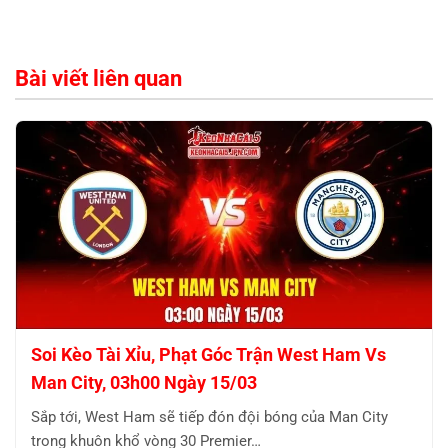
Bài viết liên quan
Soi Kèo Tài Xỉu, Phạt Góc Trận West Ham Vs
Man City, 03h00 Ngày 15/03
Sắp tới, West Ham sẽ tiếp đón đội bóng của Man City
trong khuôn khổ vòng 30 Premier…