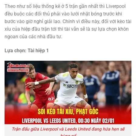
Theo như số liệu thống kê ở 5 trận gần nhất thì Liverpool
đều buộc các đối thủ phải vào lưới nhặt bóng trước khi
bước vào giờ nghỉ giải lao. Chính vì điều này, đối với kèo tài
xỉu của hiệp đầu trận tới thì tài vẫn sẽ là sự lựa chọn khôn
ngoan của các nhà đầu tư.
Lựa chọn: Tài hiệp 1
Trận đấu giữa Liverpool và Leeds United đang hứa hẹn sẽ