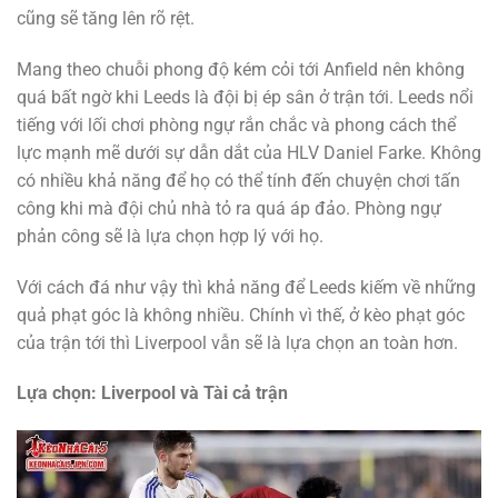
cũng sẽ tăng lên rõ rệt.
Mang theo chuỗi phong độ kém cỏi tới Anfield nên không
quá bất ngờ khi Leeds là đội bị ép sân ở trận tới. Leeds nổi
tiếng với lối chơi phòng ngự rắn chắc và phong cách thể
lực mạnh mẽ dưới sự dẫn dắt của HLV Daniel Farke. Không
có nhiều khả năng để họ có thể tính đến chuyện chơi tấn
công khi mà đội chủ nhà tỏ ra quá áp đảo. Phòng ngự
phản công sẽ là lựa chọn hợp lý với họ.
Với cách đá như vậy thì khả năng để Leeds kiếm về những
quả phạt góc là không nhiều. Chính vì thế, ở kèo phạt góc
của trận tới thì Liverpool vẫn sẽ là lựa chọn an toàn hơn.
Lựa chọn: Liverpool và Tài cả trận