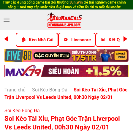
Truy cập đúng cổng game bài đổi thưởng
Sun.Win
để trải nghiệm game chính
Bỏ
hãng – mọi truy cập khác đều là giả mạo và tiềm ẩn rủi ro mất tài khoản!
qua
nội
dung
Kèo Nhà Cái
Livescore
Kết Quả Bó
Trang chủ
-
Soi Kèo Bóng Đá
-
Soi Kèo Tài Xỉu, Phạt Góc
Trận Liverpool Vs Leeds United, 00h30 Ngày 02/01
Soi Kèo Bóng Đá
Soi Kèo Tài Xỉu, Phạt Góc Trận Liverpool
Vs Leeds United, 00h30 Ngày 02/01