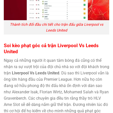
Thành tích đối đầu chi tiết cho trận đấu giữa Liverpool vs
Leeds United
Soi kèo phạt góc cả trận Liverpool Vs Leeds
United
Ngay cả những người ít quan tâm bóng đá cũng có thể
nhận ra sự vượt trội của đội chủ nhà so với đội khách trong
trận
Liverpool Vs Leeds United
. Dù sao thì Liverpool vẫn là
ông lớn hàng đầu của Premier League. Hơn nữa họ còn
đang sở hữu phong độ thi đấu khá ổn định với dàn sao
như Alexander Isak, Florian Wirtz, Mohamed Salah và Ryan
Gravenberch. Các chuyên gia đều tin rằng thầy trò HLV
Arne Slot sẽ dễ dàng nắm giữ thế trận. Đương nhiên lúc đó
thì cơ hội để họ kiếm về cho mình những quả phạt góc