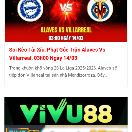
Soi Kèo Tài Xỉu, Phạt Góc Trận Alaves Vs
Villarreal, 03h00 Ngày 14/03
Trong khuôn khổ vòng 28 La Liga 2025/2026, Alaves sẽ
tiếp đón Villarreal tại sân nhà Mendizorroza. Đây…