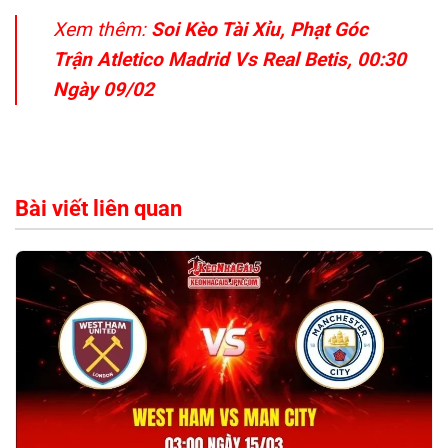
Xem thêm:
Soi Kèo Tài Xỉu, Phạt Góc
Trận Atletico Madrid Vs Real Betis, 00:30
Ngày 09/02
Bài viết liên quan