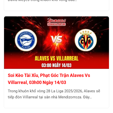
Soi Kèo Tài Xỉu, Phạt Góc Trận Alaves Vs
Villarreal, 03h00 Ngày 14/03
Trong khuôn khổ vòng 28 La Liga 2025/2026, Alaves sẽ
tiếp đón Villarreal tại sân nhà Mendizorroza. Đây…