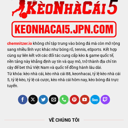
chemnitzer.io
không chỉ tập trung vào bóng đá mà còn mở rộng
sang nhiều lĩnh vực khác như bóng rổ, tennis, eSports. Kết hợp
cùng sự liên kết với các đối tác cung cấp kèo & game quốc tế,
nền tảng này khẳng định uy tín và quy mô, trở thành địa chỉ tin
cậy để bet thủ Việt Nam và quốc tế đồng hành lâu dài.
Từ khóa: kèo nhà cái, kèo nhà cái 88, keonhacai, tỷ lệ kèo nhà cái
5, tỷ lệ kèo, tỷ lệ cá cược, kèo nhà cái hôm nay, kèo bóng đá trực
tuyến.
VỀ CHÚNG TÔI