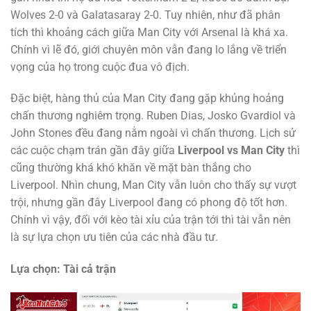
Wolves 2-0 và Galatasaray 2-0. Tuy nhiên, như đã phân
tích thì khoảng cách giữa Man City với Arsenal là khá xa.
Chính vì lẽ đó, giới chuyên môn vẫn đang lo lắng về triển
vọng của họ trong cuộc đua vô địch.
Đặc biệt, hàng thủ của Man City đang gặp khủng hoảng
chấn thương nghiêm trọng. Ruben Dias, Josko Gvardiol và
John Stones đều đang nằm ngoài vì chấn thương. Lịch sử
các cuộc chạm trán gần đây giữa
Liverpool vs Man City
thì
cũng thường khá khó khăn về mặt bàn thắng cho
Liverpool. Nhìn chung, Man City vẫn luôn cho thấy sự vượt
trội, nhưng gần đây Liverpool đang có phong độ tốt hơn.
Chính vì vậy, đối với kèo tài xỉu của trận tới thì tài vẫn nên
là sự lựa chọn ưu tiên của các nhà đầu tư.
Lựa chọn: Tài cả trận