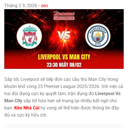
Tháng 2 9, 2026
•
seo
Sắp tới, Liverpool sẽ tiếp đón các cầu thủ Man City trong
khuôn khổ vòng 25 Premier League 2025/2026. Với việc cả
hai đội đang cực kỳ quyết tâm, trận đụng độ
Liverpool Vs
Man City
sắp tới hứa hẹn sẽ mang lại nhiều bất ngờ cho
bạn.
Kèo Nhà Cái
hy vọng sẽ thể hiện được thông tin đầy
đủ và cực kỳ hữu ích.