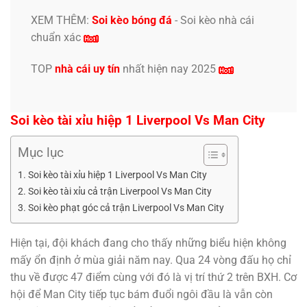
XEM THÊM:
Soi kèo bóng đá
- S
oi kèo nhà cái
chuẩn xác
TOP
nhà cái uy tín
nhất hiện nay 2025
Soi kèo tài xỉu hiệp 1 Liverpool Vs Man City
Mục lục
Soi kèo tài xỉu hiệp 1 Liverpool Vs Man City
Soi kèo tài xỉu cả trận Liverpool Vs Man City
Soi kèo phạt góc cả trận Liverpool Vs Man City
Hiện tại, đội khách đang cho thấy những biểu hiện không
mấy ổn định ở mùa giải năm nay. Qua 24 vòng đấu họ chỉ
thu về được 47 điểm cùng với đó là vị trí thứ 2 trên BXH. Cơ
hội để Man City tiếp tục bám đuổi ngôi đầu là vẫn còn