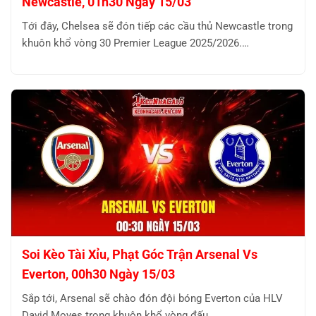
Newcastle, 01h30 Ngày 15/03
Tới đây, Chelsea sẽ đón tiếp các cầu thủ Newcastle trong
khuôn khổ vòng 30 Premier League 2025/2026.…
Soi Kèo Tài Xỉu, Phạt Góc Trận Arsenal Vs
Everton, 00h30 Ngày 15/03
Sắp tới, Arsenal sẽ chào đón đội bóng Everton của HLV
David Moyes trong khuôn khổ vòng đấu…