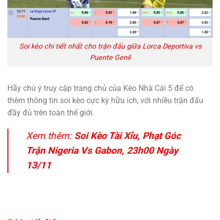
Soi kèo chi tiết nhất cho trận đấu giữa Lorca Deportiva vs
Puente Genil
Hãy chú ý truy cập trang chủ của Kèo Nhà Cái 5 để có
thêm thông tin soi kèo cực kỳ hữu ích, với nhiều trận đấu
đầy đủ trên toàn thế giới.
Xem thêm:
Soi Kèo Tài Xỉu, Phạt Góc
Trận Nigeria Vs Gabon, 23h00 Ngày
13/11