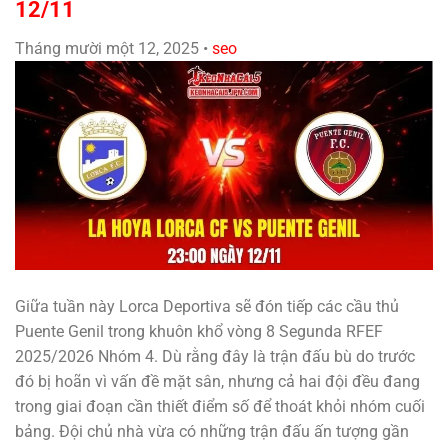
12/11
Tháng mười một 12, 2025
•
seo
Giữa tuần này Lorca Deportiva sẽ đón tiếp các cầu thủ
Puente Genil trong khuôn khổ vòng 8 Segunda RFEF
2025/2026 Nhóm 4. Dù rằng đây là trận đấu bù do trước
đó bị hoãn vì vấn đề mặt sân, nhưng cả hai đội đều đang
trong giai đoạn cần thiết điểm số để thoát khỏi nhóm cuối
bảng. Đội chủ nhà vừa có những trận đấu ấn tượng gần