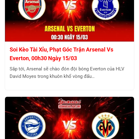
Soi Kèo Tài Xỉu, Phạt Góc Trận Arsenal Vs
Everton, 00h30 Ngày 15/03
Sắp tới, Arsenal sẽ chào đón đội bóng Everton của HLV
David Moyes trong khuôn khổ vòng đấu…