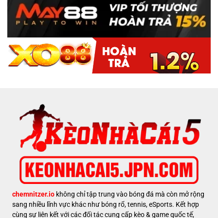
chemnitzer.io
không chỉ tập trung vào bóng đá mà còn mở rộng
sang nhiều lĩnh vực khác như bóng rổ, tennis, eSports. Kết hợp
cùng sự liên kết với các đối tác cung cấp kèo & game quốc tế,