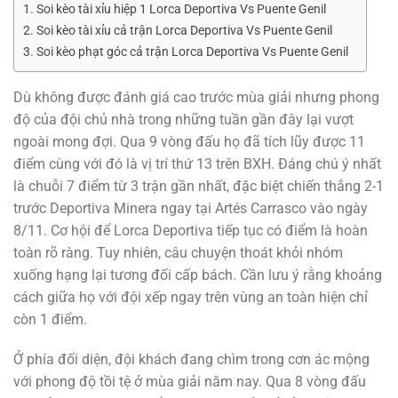
Soi kèo tài xỉu hiệp 1 Lorca Deportiva Vs Puente Genil
Soi kèo tài xỉu cả trận Lorca Deportiva Vs Puente Genil
Soi kèo phạt góc cả trận Lorca Deportiva Vs Puente Genil
Dù không được đánh giá cao trước mùa giải nhưng phong
độ của đội chủ nhà trong những tuần gần đây lại vượt
ngoài mong đợi. Qua 9 vòng đấu họ đã tích lũy được 11
điểm cùng với đó là vị trí thứ 13 trên BXH. Đáng chú ý nhất
là chuỗi 7 điểm từ 3 trận gần nhất, đặc biệt chiến thắng 2-1
trước Deportiva Minera ngay tại Artés Carrasco vào ngày
8/11. Cơ hội để Lorca Deportiva tiếp tục có điểm là hoàn
toàn rõ ràng. Tuy nhiên, câu chuyện thoát khỏi nhóm
xuống hạng lại tương đối cấp bách. Cần lưu ý rằng khoảng
cách giữa họ với đội xếp ngay trên vùng an toàn hiện chỉ
còn 1 điểm.
Ở phía đối diện, đội khách đang chìm trong cơn ác mộng
với phong độ tồi tệ ở mùa giải năm nay. Qua 8 vòng đấu