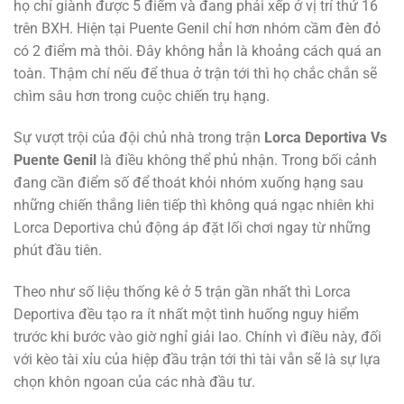
họ chỉ giành được 5 điểm và đang phải xếp ở vị trí thứ 16
trên BXH. Hiện tại Puente Genil chỉ hơn nhóm cầm đèn đỏ
có 2 điểm mà thôi. Đây không hẳn là khoảng cách quá an
toàn. Thậm chí nếu để thua ở trận tới thì họ chắc chắn sẽ
chìm sâu hơn trong cuộc chiến trụ hạng.
Sự vượt trội của đội chủ nhà trong trận
Lorca Deportiva Vs
Puente Genil
là điều không thể phủ nhận. Trong bối cảnh
đang cần điểm số để thoát khỏi nhóm xuống hạng sau
những chiến thắng liên tiếp thì không quá ngạc nhiên khi
Lorca Deportiva chủ động áp đặt lối chơi ngay từ những
phút đầu tiên.
Theo như số liệu thống kê ở 5 trận gần nhất thì Lorca
Deportiva đều tạo ra ít nhất một tình huống nguy hiểm
trước khi bước vào giờ nghỉ giải lao. Chính vì điều này, đối
với kèo tài xỉu của hiệp đầu trận tới thì tài vẫn sẽ là sự lựa
chọn khôn ngoan của các nhà đầu tư.