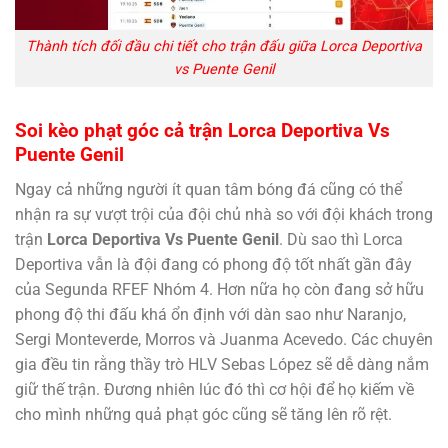
Thành tích đối đầu chi tiết cho trận đấu giữa Lorca Deportiva
vs Puente Genil
Soi kèo phạt góc cả trận Lorca Deportiva Vs
Puente Genil
Ngay cả những người ít quan tâm bóng đá cũng có thể
nhận ra sự vượt trội của đội chủ nhà so với đội khách trong
trận
Lorca Deportiva Vs Puente Genil
. Dù sao thì Lorca
Deportiva vẫn là đội đang có phong độ tốt nhất gần đây
của Segunda RFEF Nhóm 4. Hơn nữa họ còn đang sở hữu
phong độ thi đấu khá ổn định với dàn sao như Naranjo,
Sergi Monteverde, Morros và Juanma Acevedo. Các chuyên
gia đều tin rằng thầy trò HLV Sebas López sẽ dễ dàng nắm
giữ thế trận. Đương nhiên lúc đó thì cơ hội để họ kiếm về
cho mình những quả phạt góc cũng sẽ tăng lên rõ rệt.