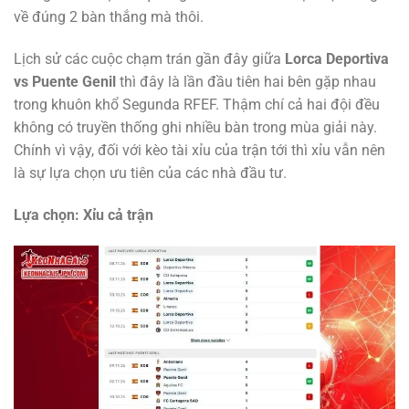
về đúng 2 bàn thắng mà thôi.
Lịch sử các cuộc chạm trán gần đây giữa
Lorca Deportiva
vs Puente Genil
thì đây là lần đầu tiên hai bên gặp nhau
trong khuôn khổ Segunda RFEF. Thậm chí cả hai đội đều
không có truyền thống ghi nhiều bàn trong mùa giải này.
Chính vì vậy, đối với kèo tài xỉu của trận tới thì xỉu vẫn nên
là sự lựa chọn ưu tiên của các nhà đầu tư.
Lựa chọn: Xỉu cả trận