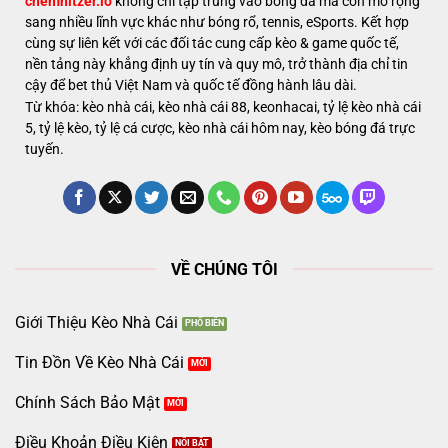
chemnitzer.io
không chỉ tập trung vào bóng đá mà còn mở rộng
sang nhiều lĩnh vực khác như bóng rổ, tennis, eSports. Kết hợp
cùng sự liên kết với các đối tác cung cấp kèo & game quốc tế,
nền tảng này khẳng định uy tín và quy mô, trở thành địa chỉ tin
cậy để bet thủ Việt Nam và quốc tế đồng hành lâu dài.
Từ khóa: kèo nhà cái, kèo nhà cái 88, keonhacai, tỷ lệ kèo nhà cái
5, tỷ lệ kèo, tỷ lệ cá cược, kèo nhà cái hôm nay, kèo bóng đá trực
tuyến.
VỀ CHÚNG TÔI
Giới Thiệu Kèo Nhà Cái
Tin Đồn Về Kèo Nhà Cái
Chính Sách Bảo Mật
Điều Khoản Điều Kiện