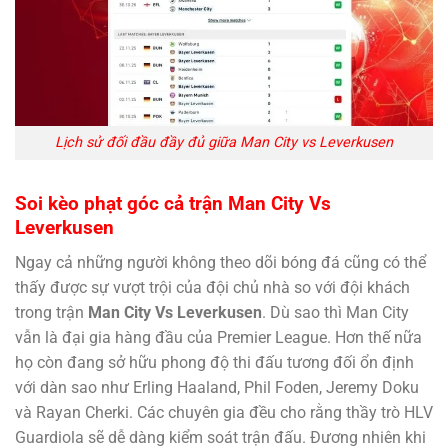
Lịch sử đối đầu đầy đủ giữa Man City vs Leverkusen
Soi kèo phạt góc cả trận Man City Vs
Leverkusen
Ngay cả những người không theo dõi bóng đá cũng có thể
thấy được sự vượt trội của đội chủ nhà so với đội khách
trong trận
Man City Vs Leverkusen
. Dù sao thì Man City
vẫn là đại gia hàng đầu của Premier League. Hơn thế nữa
họ còn đang sở hữu phong độ thi đấu tương đối ổn định
với dàn sao như Erling Haaland, Phil Foden, Jeremy Doku
và Rayan Cherki. Các chuyên gia đều cho rằng thầy trò HLV
Guardiola sẽ dễ dàng kiểm soát trận đấu. Đương nhiên khi