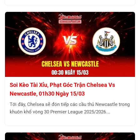
Soi Kèo Tài Xỉu, Phạt Góc Trận Chelsea Vs
Newcastle, 01h30 Ngày 15/03
Tới đây, Chelsea sẽ đón tiếp các cầu thủ Newcastle trong
khuôn khổ vòng 30 Premier League 2025/2026.…