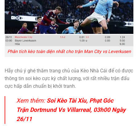
Phân tích kèo toàn diện nhất cho trận Man City vs Leverkusen
Hãy chú ý ghé thăm trang chủ của Kèo Nhà Cái để có được
thông tin soi kèo cực kỳ chất lượng, với rất nhiều trận đấu
cực hấp dẫn chuẩn bị khởi tranh.
Xem thêm:
Soi Kèo Tài Xỉu, Phạt Góc
Trận Dortmund Vs Villarreal, 03h00 Ngày
26/11