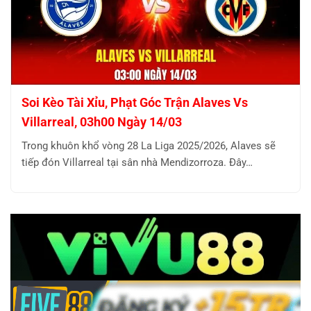
Soi Kèo Tài Xỉu, Phạt Góc Trận Alaves Vs
Villarreal, 03h00 Ngày 14/03
Trong khuôn khổ vòng 28 La Liga 2025/2026, Alaves sẽ
tiếp đón Villarreal tại sân nhà Mendizorroza. Đây…