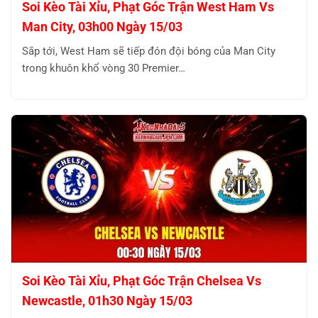
Soi Kèo Tài Xỉu, Phạt Góc Trận West Ham Vs
Man City, 03h00 Ngày 15/03
Sắp tới, West Ham sẽ tiếp đón đội bóng của Man City
trong khuôn khổ vòng 30 Premier…
Soi Kèo Tài Xỉu, Phạt Góc Trận Chelsea Vs
Newcastle, 01h30 Ngày 15/03