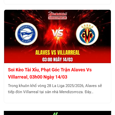
Soi Kèo Tài Xỉu, Phạt Góc Trận Alaves Vs
Villarreal, 03h00 Ngày 14/03
Trong khuôn khổ vòng 28 La Liga 2025/2026, Alaves sẽ
tiếp đón Villarreal tại sân nhà Mendizorroza. Đây…