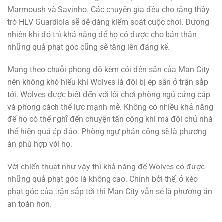
Marmoush và Savinho. Các chuyên gia đều cho rằng thầy
trò HLV Guardiola sẽ dễ dàng kiểm soát cuộc chơi. Đương
nhiên khi đó thì khả năng để họ có được cho bản thân
những quả phạt góc cũng sẽ tăng lên đáng kể.
Mang theo chuỗi phong độ kém cỏi đến sân của Man City
nên không khó hiểu khi Wolves là đội bị ép sân ở trận sắp
tới. Wolves được biết đến với lối chơi phòng ngủ cứng cáp
và phong cách thể lực mạnh mẽ. Không có nhiều khả năng
để họ có thể nghĩ đến chuyện tấn công khi mà đội chủ nhà
thể hiện quá áp đảo. Phòng ngự phản công sẽ là phương
án phù hợp với họ.
Với chiến thuật như vậy thì khả năng để Wolves có được
những quả phạt góc là không cao. Chính bởi thế, ở kèo
phạt góc của trận sắp tới thì Man City vẫn sẽ là phương án
an toàn hơn.