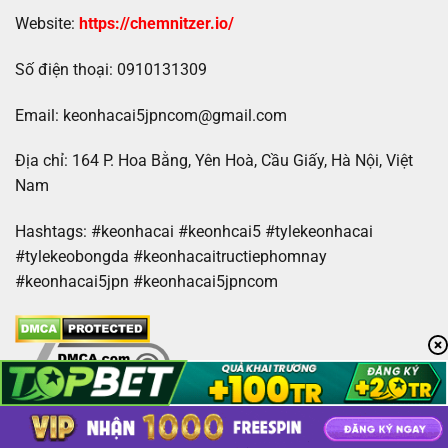
Website:
https://chemnitzer.io/
Số điện thoại: 0910131309
Email:
keonhacai5jpncom@gmail.com
Địa chỉ: 164 P. Hoa Bằng, Yên Hoà, Cầu Giấy, Hà Nội, Việt
Nam
Hashtags:
#keonhacai #keonhcai5 #tylekeonhacai
#tylekeobongda #keonhacaitructiephomnay
#keonhacai5jpn #keonhacai5jpncom