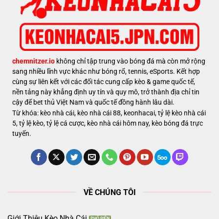
chemnitzer.io
không chỉ tập trung vào bóng đá mà còn mở rộng
sang nhiều lĩnh vực khác như bóng rổ, tennis, eSports. Kết hợp
cùng sự liên kết với các đối tác cung cấp kèo & game quốc tế,
nền tảng này khẳng định uy tín và quy mô, trở thành địa chỉ tin
cậy để bet thủ Việt Nam và quốc tế đồng hành lâu dài.
Từ khóa: kèo nhà cái, kèo nhà cái 88, keonhacai, tỷ lệ kèo nhà cái
5, tỷ lệ kèo, tỷ lệ cá cược, kèo nhà cái hôm nay, kèo bóng đá trực
tuyến.
VỀ CHÚNG TÔI
Giới Thiệu Kèo Nhà Cái