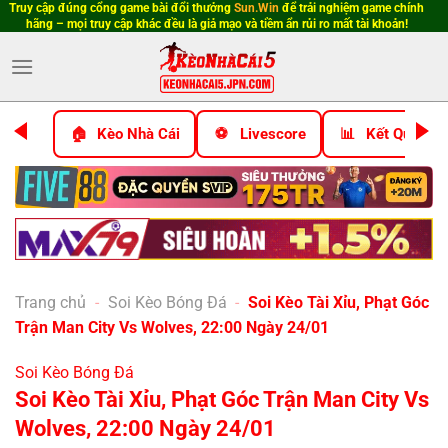
Truy cập đúng cổng game bài đổi thưởng
Sun.Win
để trải nghiệm game chính
Bỏ
hãng – mọi truy cập khác đều là giả mạo và tiềm ẩn rủi ro mất tài khoản!
qua
nội
dung
Kèo Nhà Cái
Livescore
Kết Quả Bó
Trang chủ
-
Soi Kèo Bóng Đá
-
Soi Kèo Tài Xỉu, Phạt Góc
Trận Man City Vs Wolves, 22:00 Ngày 24/01
Soi Kèo Bóng Đá
Soi Kèo Tài Xỉu, Phạt Góc Trận Man City Vs
Wolves, 22:00 Ngày 24/01