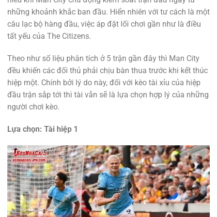
những khoảnh khắc ban đầu. Hiển nhiên với tư cách là một
câu lạc bộ hàng đầu, việc áp đặt lối chơi gần như là điều
tất yếu của The Citizens.
Theo như số liệu phân tích ở 5 trận gần đây thì Man City
đều khiến các đối thủ phải chịu bàn thua trước khi kết thúc
hiệp một. Chính bởi lý do này, đối với kèo tài xỉu của hiệp
đầu trận sắp tới thì tài vẫn sẽ là lựa chọn hợp lý của những
người chơi kèo.
Lựa chọn: Tài hiệp 1