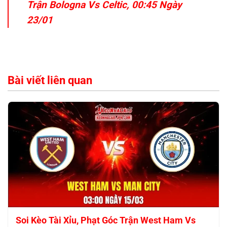
Trận Bologna Vs Celtic, 00:45 Ngày
23/01
Bài viết liên quan
Soi Kèo Tài Xỉu, Phạt Góc Trận West Ham Vs