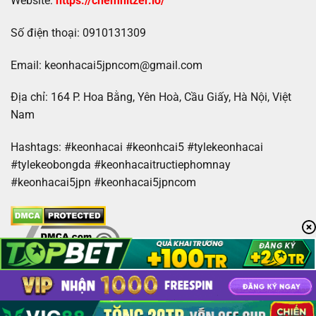
Website:
https://chemnitzer.io/
Số điện thoại: 0910131309
Email:
keonhacai5jpncom@gmail.com
Địa chỉ: 164 P. Hoa Bằng, Yên Hoà, Cầu Giấy, Hà Nội, Việt
Nam
Hashtags:
#keonhacai #keonhcai5 #tylekeonhacai
#tylekeobongda #keonhacaitructiephomnay
#keonhacai5jpn #keonhacai5jpncom
Copyright 2026 ©
Kèo Nhà Cái
| Bản quyền thuộc về chemnitzer.io |