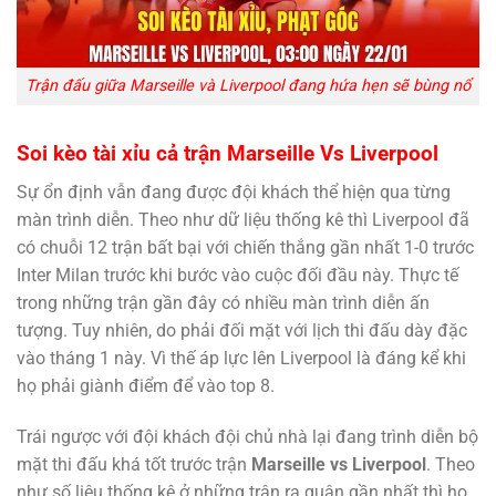
Trận đấu giữa Marseille và Liverpool đang hứa hẹn sẽ bùng nổ
Soi kèo tài xỉu cả trận Marseille Vs Liverpool
Sự ổn định vẫn đang được đội khách thể hiện qua từng
màn trình diễn. Theo như dữ liệu thống kê thì Liverpool đã
có chuỗi 12 trận bất bại với chiến thắng gần nhất 1-0 trước
Inter Milan trước khi bước vào cuộc đối đầu này. Thực tế
trong những trận gần đây có nhiều màn trình diễn ấn
tượng. Tuy nhiên, do phải đối mặt với lịch thi đấu dày đặc
vào tháng 1 này. Vì thế áp lực lên Liverpool là đáng kể khi
họ phải giành điểm để vào top 8.
Trái ngược với đội khách đội chủ nhà lại đang trình diễn bộ
mặt thi đấu khá tốt trước trận
Marseille vs Liverpool
. Theo
như số liệu thống kê ở những trận ra quân gần nhất thì họ