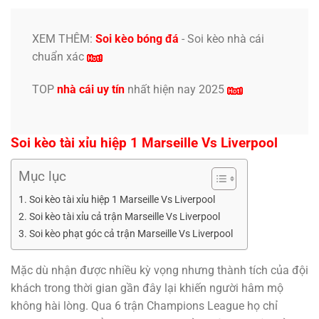
XEM THÊM:
Soi kèo bóng đá
- S
oi kèo nhà cái
chuẩn xác
TOP
nhà cái uy tín
nhất hiện nay 2025
Soi kèo tài xỉu hiệp 1 Marseille Vs Liverpool
Mục lục
Soi kèo tài xỉu hiệp 1 Marseille Vs Liverpool
Soi kèo tài xỉu cả trận Marseille Vs Liverpool
Soi kèo phạt góc cả trận Marseille Vs Liverpool
Mặc dù nhận được nhiều kỳ vọng nhưng thành tích của đội
khách trong thời gian gần đây lại khiến người hâm mộ
không hài lòng. Qua 6 trận Champions League họ chỉ