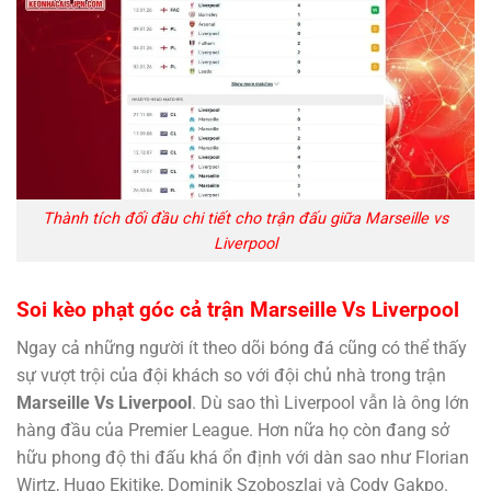
Thành tích đối đầu chi tiết cho trận đấu giữa Marseille vs
Liverpool
Soi kèo phạt góc cả trận Marseille Vs Liverpool
Ngay cả những người ít theo dõi bóng đá cũng có thể thấy
sự vượt trội của đội khách so với đội chủ nhà trong trận
Marseille Vs Liverpool
. Dù sao thì Liverpool vẫn là ông lớn
hàng đầu của Premier League. Hơn nữa họ còn đang sở
hữu phong độ thi đấu khá ổn định với dàn sao như Florian
Wirtz, Hugo Ekitike, Dominik Szoboszlai và Cody Gakpo.