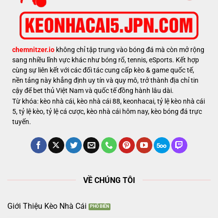
chemnitzer.io
không chỉ tập trung vào bóng đá mà còn mở rộng
sang nhiều lĩnh vực khác như bóng rổ, tennis, eSports. Kết hợp
cùng sự liên kết với các đối tác cung cấp kèo & game quốc tế,
nền tảng này khẳng định uy tín và quy mô, trở thành địa chỉ tin
cậy để bet thủ Việt Nam và quốc tế đồng hành lâu dài.
Từ khóa: kèo nhà cái, kèo nhà cái 88, keonhacai, tỷ lệ kèo nhà cái
5, tỷ lệ kèo, tỷ lệ cá cược, kèo nhà cái hôm nay, kèo bóng đá trực
tuyến.
VỀ CHÚNG TÔI
Giới Thiệu Kèo Nhà Cái