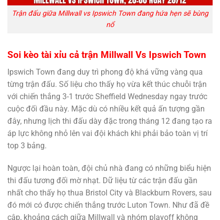
Trận đấu giữa Millwall vs Ipswich Town đang hứa hẹn sẽ bùng
nổ
Soi kèo tài xỉu cả trận Millwall Vs Ipswich Town
Ipswich Town đang duy trì phong độ khá vững vàng qua
từng trận đấu. Số liệu cho thấy họ vừa kết thúc chuỗi trận
với chiến thắng 3-1 trước Sheffield Wednesday ngay trước
cuộc đối đầu này. Mặc dù có nhiều kết quả ấn tượng gần
đây, nhưng lịch thi đấu dày đặc trong tháng 12 đang tạo ra
áp lực không nhỏ lên vai đội khách khi phải bảo toàn vị trí
top 3 bảng.
Ngược lại hoàn toàn, đội chủ nhà đang có những biểu hiện
thi đấu tương đối mờ nhạt. Dữ liệu từ các trận đấu gần
nhất cho thấy họ thua Bristol City và Blackburn Rovers, sau
đó mới có được chiến thắng trước Luton Town. Như đã đề
cập, khoảng cách giữa Millwall và nhóm playoff không