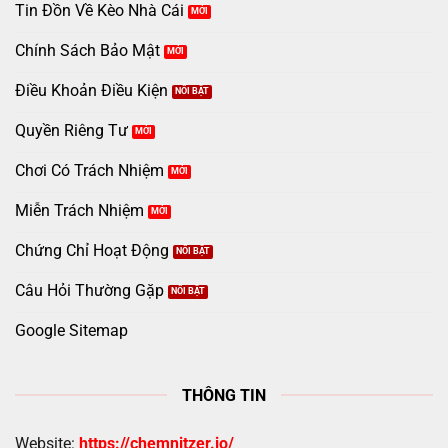
Tin Đồn Về Kèo Nhà Cái
Chính Sách Bảo Mật
Điều Khoản Điều Kiện
Quyền Riêng Tư
Chơi Có Trách Nhiệm
Miễn Trách Nhiệm
Chứng Chỉ Hoạt Động
Câu Hỏi Thường Gặp
Google Sitemap
THÔNG TIN
Website:
https://chemnitzer.io/