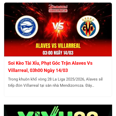
Soi Kèo Tài Xỉu, Phạt Góc Trận Alaves Vs
Villarreal, 03h00 Ngày 14/03
Trong khuôn khổ vòng 28 La Liga 2025/2026, Alaves sẽ
tiếp đón Villarreal tại sân nhà Mendizorroza. Đây…