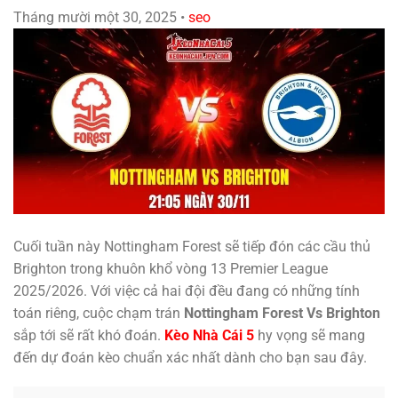
Tháng mười một 30, 2025
•
seo
Cuối tuần này Nottingham Forest sẽ tiếp đón các cầu thủ
Brighton trong khuôn khổ vòng 13 Premier League
2025/2026. Với việc cả hai đội đều đang có những tính
toán riêng, cuộc chạm trán
Nottingham Forest Vs Brighton
sắp tới sẽ rất khó đoán.
Kèo Nhà Cái 5
hy vọng sẽ mang
đến dự đoán kèo chuẩn xác nhất dành cho bạn sau đây.