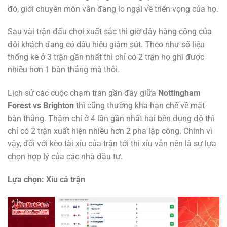
đó, giới chuyên môn vẫn đang lo ngại về triển vọng của họ.
Sau vài trận đấu chơi xuất sắc thì giờ đây hàng công của
đội khách đang có dấu hiệu giảm sút. Theo như số liệu
thống kê ở 3 trận gần nhất thì chỉ có 2 trận họ ghi được
nhiều hơn 1 bàn thắng mà thôi.
Lịch sử các cuộc chạm trán gần đây giữa
Nottingham
Forest vs Brighton
thì cũng thường khá hạn chế về mặt
bàn thắng. Thậm chí ở 4 lần gần nhất hai bên đụng độ thì
chỉ có 2 trận xuất hiện nhiều hơn 2 pha lập công. Chính vì
vậy, đối với kèo tài xỉu của trận tới thì xỉu vẫn nên là sự lựa
chọn hợp lý của các nhà đầu tư.
Lựa chọn: Xỉu cả trận