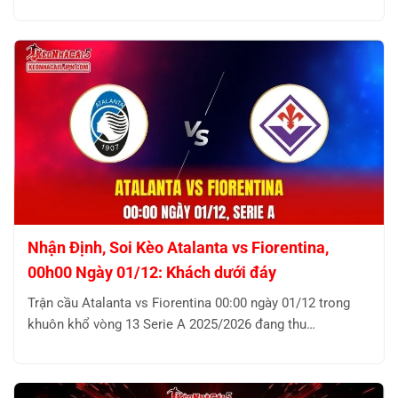
Nhận Định, Soi Kèo Atalanta vs Fiorentina,
00h00 Ngày 01/12: Khách dưới đáy
Trận cầu Atalanta vs Fiorentina 00:00 ngày 01/12 trong
khuôn khổ vòng 13 Serie A 2025/2026 đang thu…