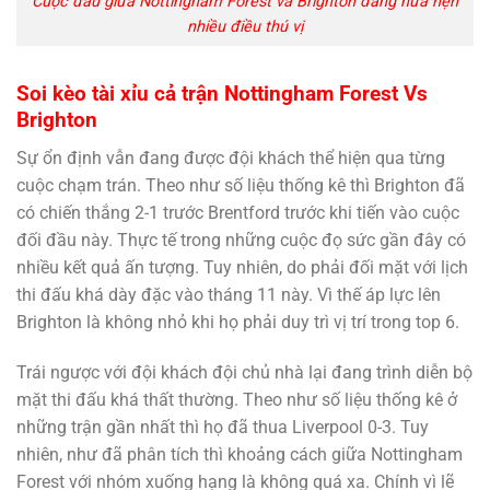
Cuộc đấu giữa Nottingham Forest và Brighton đang hứa hẹn
nhiều điều thú vị
Soi kèo tài xỉu cả trận Nottingham Forest Vs
Brighton
Sự ổn định vẫn đang được đội khách thể hiện qua từng
cuộc chạm trán. Theo như số liệu thống kê thì Brighton đã
có chiến thắng 2-1 trước Brentford trước khi tiến vào cuộc
đối đầu này. Thực tế trong những cuộc đọ sức gần đây có
nhiều kết quả ấn tượng. Tuy nhiên, do phải đối mặt với lịch
thi đấu khá dày đặc vào tháng 11 này. Vì thế áp lực lên
Brighton là không nhỏ khi họ phải duy trì vị trí trong top 6.
Trái ngược với đội khách đội chủ nhà lại đang trình diễn bộ
mặt thi đấu khá thất thường. Theo như số liệu thống kê ở
những trận gần nhất thì họ đã thua Liverpool 0-3. Tuy
nhiên, như đã phân tích thì khoảng cách giữa Nottingham
Forest với nhóm xuống hạng là không quá xa. Chính vì lẽ