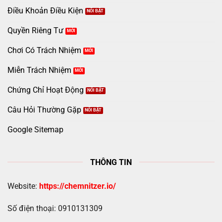
Điều Khoản Điều Kiện
Quyền Riêng Tư
Chơi Có Trách Nhiệm
Miễn Trách Nhiệm
Chứng Chỉ Hoạt Động
Câu Hỏi Thường Gặp
Google Sitemap
THÔNG TIN
Website:
https://chemnitzer.io/
Số điện thoại: 0910131309