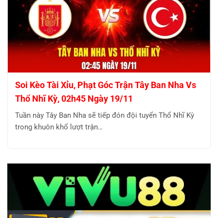
Soi Kèo Tài Xỉu, Phạt Góc Trận Tây Ban Nha Vs
Thổ Nhĩ Kỳ, 02h45 Ngày 19/11
Tuần này Tây Ban Nha sẽ tiếp đón đội tuyển Thổ Nhĩ Kỳ
trong khuôn khổ lượt trận…