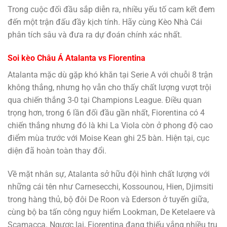
Trong cuộc đối đầu sắp diễn ra, nhiều yếu tố cam kết đem
đến một trận đấu đầy kịch tính. Hãy cùng Kèo Nhà Cái
phân tích sâu và đưa ra dự đoán chính xác nhất.
Soi kèo Châu Á Atalanta vs Fiorentina
Atalanta mặc dù gặp khó khăn tại Serie A với chuỗi 8 trận
không thắng, nhưng họ vẫn cho thấy chất lượng vượt trội
qua chiến thắng 3-0 tại Champions League. Điều quan
trọng hơn, trong 6 lần đối đầu gần nhất, Fiorentina có 4
chiến thắng nhưng đó là khi La Viola còn ở phong độ cao
điểm mùa trước với Moise Kean ghi 25 bàn. Hiện tại, cục
diện đã hoàn toàn thay đổi.
Về mặt nhân sự, Atalanta sở hữu đội hình chất lượng với
những cái tên như Carnesecchi, Kossounou, Hien, Djimsiti
trong hàng thủ, bộ đôi De Roon và Ederson ở tuyến giữa,
cùng bộ ba tấn công nguy hiểm Lookman, De Ketelaere và
Scamacca. Ngược lại, Fiorentina đang thiếu vắng nhiều trụ