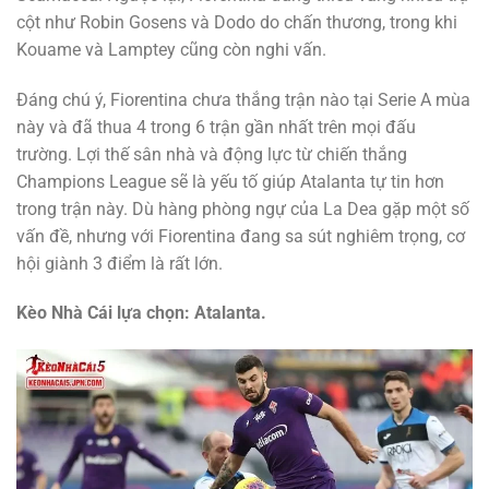
cột như Robin Gosens và Dodo do chấn thương, trong khi
Kouame và Lamptey cũng còn nghi vấn.
Đáng chú ý, Fiorentina chưa thắng trận nào tại Serie A mùa
này và đã thua 4 trong 6 trận gần nhất trên mọi đấu
trường. Lợi thế sân nhà và động lực từ chiến thắng
Champions League sẽ là yếu tố giúp Atalanta tự tin hơn
trong trận này. Dù hàng phòng ngự của La Dea gặp một số
vấn đề, nhưng với Fiorentina đang sa sút nghiêm trọng, cơ
hội giành 3 điểm là rất lớn.
Kèo Nhà Cái lựa chọn: Atalanta.