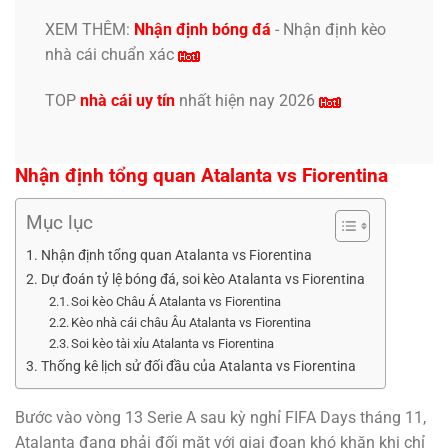
XEM THÊM:
Nhận định bóng đá
-
Nhận định kèo
nhà cái
chuẩn xác
TOP
nhà cái uy tín
nhất hiện nay 2026
Nhận định tổng quan Atalanta vs Fiorentina
Mục lục
Nhận định tổng quan Atalanta vs Fiorentina
Dự đoán tỷ lệ bóng đá, soi kèo Atalanta vs Fiorentina
Soi kèo Châu Á Atalanta vs Fiorentina
Kèo nhà cái châu Âu Atalanta vs Fiorentina
Soi kèo tài xỉu Atalanta vs Fiorentina
Thống kê lịch sử đối đầu của Atalanta vs Fiorentina
Bước vào vòng 13 Serie A sau kỳ nghỉ FIFA Days tháng 11,
Atalanta đang phải đối mặt với giai đoạn khó khăn khi chỉ