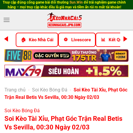
Truy cập đúng cổng game bài đổi thưởng
Sun.Win
để trải nghiệm game chính
Bỏ
hãng – mọi truy cập khác đều là giả mạo và tiềm ẩn rủi ro mất tài khoản!
qua
nội
dung
Kèo Nhà Cái
Livescore
Kết Quả Bó
Trang chủ
-
Soi Kèo Bóng Đá
-
Soi Kèo Tài Xỉu, Phạt Góc
Trận Real Betis Vs Sevilla, 00:30 Ngày 02/03
Soi Kèo Bóng Đá
Soi Kèo Tài Xỉu, Phạt Góc Trận Real Betis
Vs Sevilla, 00:30 Ngày 02/03