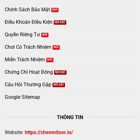
Chính Sách Bảo Mật
Điều Khoản Điều Kiện
Quyền Riêng Tư
Chơi Có Trách Nhiệm
Miễn Trách Nhiệm
Chứng Chỉ Hoạt Động
Câu Hỏi Thường Gặp
Google Sitemap
THÔNG TIN
Website:
https://chemnitzer.io/