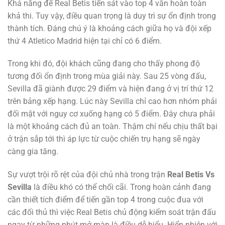
Khả năng để Real Betis tiến sát vào top 4 vẫn hoàn toàn
khả thi. Tuy vậy, điều quan trọng là duy trì sự ổn định trong
thành tích. Đáng chú ý là khoảng cách giữa họ và đội xếp
thứ 4 Atletico Madrid hiện tại chỉ có 6 điểm.
Trong khi đó, đội khách cũng đang cho thấy phong độ
tương đối ổn định trong mùa giải này. Sau 25 vòng đấu,
Sevilla đã giành được 29 điểm và hiện đang ở vị trí thứ 12
trên bảng xếp hạng. Lúc này Sevilla chỉ cao hơn nhóm phải
đối mặt với nguy cơ xuống hạng có 5 điểm. Đây chưa phải
là một khoảng cách đủ an toàn. Thậm chí nếu chịu thất bại
ở trận sắp tới thì áp lực từ cuộc chiến trụ hạng sẽ ngày
càng gia tăng.
Sự vượt trội rõ rệt của đội chủ nhà trong trận
Real Betis Vs
Sevilla
là điều khó có thể chối cãi. Trong hoàn cảnh đang
cần thiết tích điểm để tiến gần top 4 trong cuộc đua với
các đối thủ thì việc Real Betis chủ động kiểm soát trận đấu
ngay từ những phút mở màn là điều dễ hiểu. Hiển nhiên với