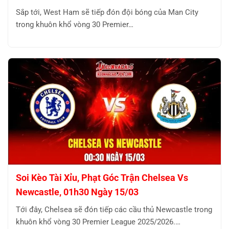
Sắp tới, West Ham sẽ tiếp đón đội bóng của Man City
trong khuôn khổ vòng 30 Premier…
Soi Kèo Tài Xỉu, Phạt Góc Trận Chelsea Vs
Newcastle, 01h30 Ngày 15/03
Tới đây, Chelsea sẽ đón tiếp các cầu thủ Newcastle trong
khuôn khổ vòng 30 Premier League 2025/2026.…