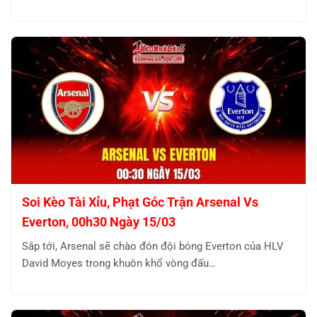
Soi Kèo Tài Xỉu, Phạt Góc Trận Arsenal Vs
Everton, 00h30 Ngày 15/03
Sắp tới, Arsenal sẽ chào đón đội bóng Everton của HLV
David Moyes trong khuôn khổ vòng đấu…