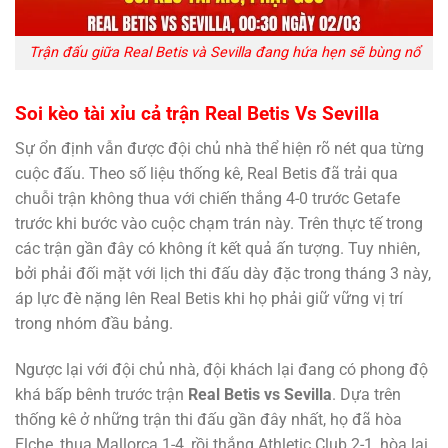
Trận đấu giữa Real Betis và Sevilla đang hứa hẹn sẽ bùng nổ
Soi kèo tài xỉu cả trận Real Betis Vs Sevilla
Sự ổn định vẫn được đội chủ nhà thể hiện rõ nét qua từng
cuộc đấu. Theo số liệu thống kê, Real Betis đã trải qua
chuỗi trận không thua với chiến thắng 4-0 trước Getafe
trước khi bước vào cuộc chạm trán này. Trên thực tế trong
các trận gần đây có không ít kết quả ấn tượng. Tuy nhiên,
bởi phải đối mặt với lịch thi đấu dày đặc trong tháng 3 này,
áp lực đè nặng lên Real Betis khi họ phải giữ vững vị trí
trong nhóm đầu bảng.
Ngược lại với đội chủ nhà, đội khách lại đang có phong độ
khá bấp bênh trước trận
Real Betis vs Sevilla
. Dựa trên
thống kê ở những trận thi đấu gần đây nhất, họ đã hòa
Elche, thua Mallorca 1-4, rồi thắng Athletic Club 2-1, hòa lại