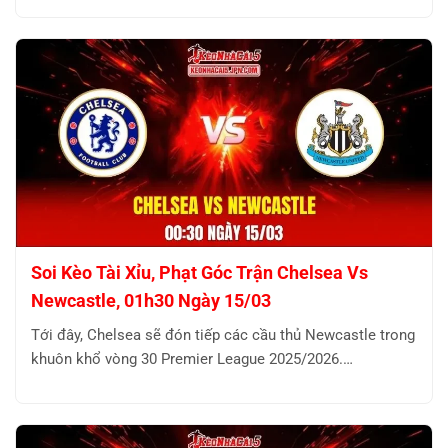
Soi Kèo Tài Xỉu, Phạt Góc Trận Chelsea Vs
Newcastle, 01h30 Ngày 15/03
Tới đây, Chelsea sẽ đón tiếp các cầu thủ Newcastle trong
khuôn khổ vòng 30 Premier League 2025/2026.…