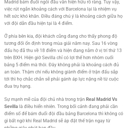
Madrid bám đuổi ngôi đầu vẫn hiện hữu rõ ràng. Tuy vậy,
việc rút ngắn khoảng cách với Barcelona lại là nhiệm vụ
hết sức khó khăn. Điều đáng chú ý là khoảng cách giữa họ
với đội dẫn đầu hiện tại là 4 điểm.
Ở phía bên kia, đội khách cũng đang cho thấy phong độ
tương đối ổn định trong mùa giải năm nay. Sau 16 vòng
đấu họ đã thu về 18 điểm và hiện đang nằm ở vị trí thứ 13
trên BXH. Hiện giờ Sevilla chỉ có lợi thế hơn nhóm cuối
bảng 5 điểm mà thôi. Đây không phải là khoảng cách đủ
an toàn. Thậm chí nếu không giành điểm ở trận đấu sắp
tới thì họ chắc chắn sẽ phải gánh áp lực nặng nề từ cuộc
đua trụ hạng.
Sự mạnh mẽ của đội chủ nhà trong trận
Real Madrid Vs
Sevilla
là điều hiển nhiên. Trong bối cảnh đang phải cần
điểm số để bám đuổi đội đầu bảng Barcelona thì không có
gì bất ngờ khi Real Madrid sẽ áp đặt thế trận ngay từ
những giây phút ban đầu.