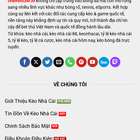
chemnitzer.io
không chỉ tập trung vào bóng đá mà còn mở rộng
sang nhiều lĩnh vực khác như bóng rổ, tennis, eSports. Kết hợp
cùng sự liên kết với các đối tác cung cấp kèo & game quốc tế,
nền tảng này khẳng định uy tín và quy mô, trở thành địa chỉ tin
cậy để bet thủ Việt Nam và quốc tế đồng hành lâu dài.
Từ khóa: kèo nhà cái, kèo nhà cái 88, keonhacai, tỷ lệ kèo nhà cái
5, tỷ lệ kèo, tỷ lệ cá cược, kèo nhà cái hôm nay, kèo bóng đá trực
tuyến.
VỀ CHÚNG TÔI
Giới Thiệu Kèo Nhà Cái
Tin Đồn Về Kèo Nhà Cái
Chính Sách Bảo Mật
Điều Khoản Điều Kiện