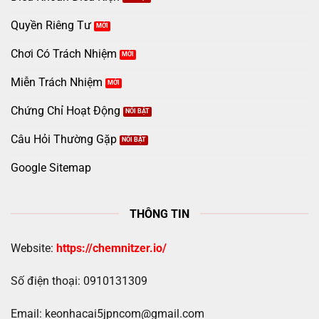
Quyền Riêng Tư
Chơi Có Trách Nhiệm
Miễn Trách Nhiệm
Chứng Chỉ Hoạt Động
Câu Hỏi Thường Gặp
Google Sitemap
THÔNG TIN
Website:
https://chemnitzer.io/
Số điện thoại: 0910131309
Email:
keonhacai5jpncom@gmail.com