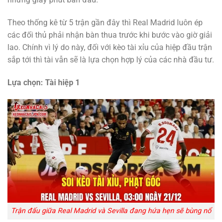
Theo thống kê từ 5 trận gần đây thì Real Madrid luôn ép
các đối thủ phải nhận bàn thua trước khi bước vào giờ giải
lao. Chính vì lý do này, đối với kèo tài xỉu của hiệp đầu trận
sắp tới thì tài vẫn sẽ là lựa chọn hợp lý của các nhà đầu tư.
Lựa chọn: Tài hiệp 1
Trận đấu giữa Real Madrid và Sevilla đang hứa hẹn sẽ bùng nổ