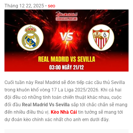
Tháng 12 22, 2025
•
seo
Cuối tuần này Real Madrid sẽ đón tiếp các cầu thủ Sevilla
trong khuôn khổ vòng 17 La Liga 2025/2026. Khi cả hai
đội đều có những tính toán chiến thuật khác nhau, cuộc
đối đầu
Real Madrid Vs Sevilla
sắp tới chắc chắn sẽ mang
đến nhiều điều thú vị.
Kèo Nhà Cái
tin tưởng sẽ mang tới
dự đoán kèo chính xác nhất cho anh em dưới đây.