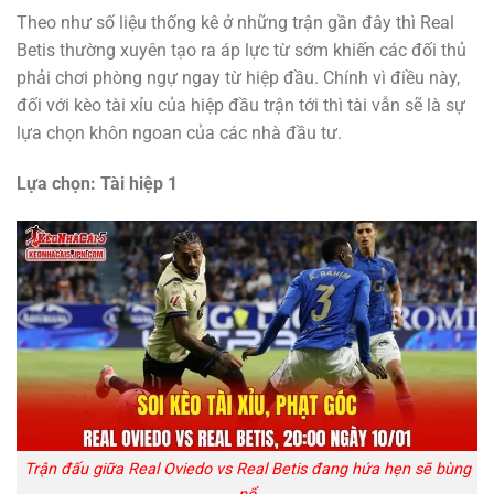
Theo như số liệu thống kê ở những trận gần đây thì Real
Betis thường xuyên tạo ra áp lực từ sớm khiến các đối thủ
phải chơi phòng ngự ngay từ hiệp đầu. Chính vì điều này,
đối với kèo tài xỉu của hiệp đầu trận tới thì tài vẫn sẽ là sự
lựa chọn khôn ngoan của các nhà đầu tư.
Lựa chọn: Tài hiệp 1
Trận đấu giữa Real Oviedo vs Real Betis đang hứa hẹn sẽ bùng