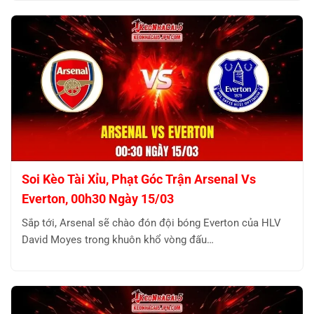
Soi Kèo Tài Xỉu, Phạt Góc Trận Arsenal Vs
Everton, 00h30 Ngày 15/03
Sắp tới, Arsenal sẽ chào đón đội bóng Everton của HLV
David Moyes trong khuôn khổ vòng đấu…