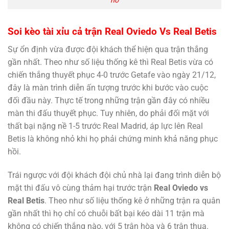
nổ
Soi kèo tài xỉu cả trận Real Oviedo Vs Real Betis
Sự ổn định vừa được đội khách thể hiện qua trận thắng
gần nhất. Theo như số liệu thống kê thì Real Betis vừa có
chiến thắng thuyết phục 4-0 trước Getafe vào ngày 21/12,
đây là màn trình diễn ấn tượng trước khi bước vào cuộc
đối đầu này. Thực tế trong những trận gần đây có nhiều
màn thi đấu thuyết phục. Tuy nhiên, do phải đối mặt với
thất bại nặng nề 1-5 trước Real Madrid, áp lực lên Real
Betis là không nhỏ khi họ phải chứng minh khả năng phục
hồi.
Trái ngược với đội khách đội chủ nhà lại đang trình diễn bộ
mặt thi đấu vô cùng thảm hại trước trận
Real Oviedo vs
Real Betis
. Theo như số liệu thống kê ở những trận ra quân
gần nhất thì họ chỉ có chuỗi bất bại kéo dài 11 trận mà
không có chiến thắng nào, với 5 trận hòa và 6 trận thua.