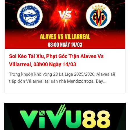
Soi Kèo Tài Xỉu, Phạt Góc Trận Alaves Vs
Villarreal, 03h00 Ngày 14/03
Trong khuôn khổ vòng 28 La Liga 2025/2026, Alaves sẽ
tiếp đón Villarreal tại sân nhà Mendizorroza. Đây…