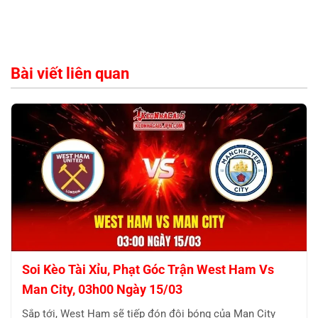
Bài viết liên quan
Soi Kèo Tài Xỉu, Phạt Góc Trận West Ham Vs
Man City, 03h00 Ngày 15/03
Sắp tới, West Ham sẽ tiếp đón đội bóng của Man City