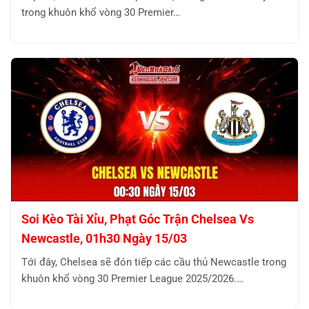
trong khuôn khổ vòng 30 Premier…
Soi Kèo Tài Xỉu, Phạt Góc Trận Chelsea Vs
Newcastle, 01h30 Ngày 15/03
Tới đây, Chelsea sẽ đón tiếp các cầu thủ Newcastle trong
khuôn khổ vòng 30 Premier League 2025/2026.…