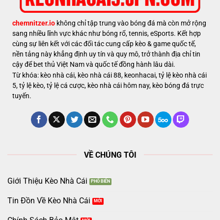
chemnitzer.io
không chỉ tập trung vào bóng đá mà còn mở rộng
sang nhiều lĩnh vực khác như bóng rổ, tennis, eSports. Kết hợp
cùng sự liên kết với các đối tác cung cấp kèo & game quốc tế,
nền tảng này khẳng định uy tín và quy mô, trở thành địa chỉ tin
cậy để bet thủ Việt Nam và quốc tế đồng hành lâu dài.
Từ khóa: kèo nhà cái, kèo nhà cái 88, keonhacai, tỷ lệ kèo nhà cái
5, tỷ lệ kèo, tỷ lệ cá cược, kèo nhà cái hôm nay, kèo bóng đá trực
tuyến.
VỀ CHÚNG TÔI
Giới Thiệu Kèo Nhà Cái
Tin Đồn Về Kèo Nhà Cái