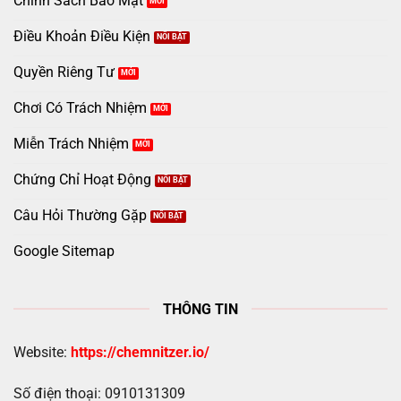
Chính Sách Bảo Mật
Điều Khoản Điều Kiện
Quyền Riêng Tư
Chơi Có Trách Nhiệm
Miễn Trách Nhiệm
Chứng Chỉ Hoạt Động
Câu Hỏi Thường Gặp
Google Sitemap
THÔNG TIN
Website:
https://chemnitzer.io/
Số điện thoại: 0910131309