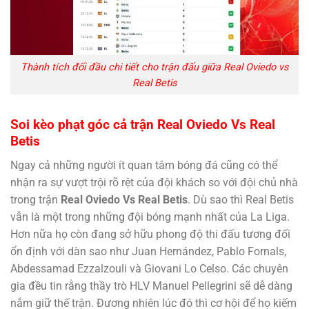
Thành tích đối đầu chi tiết cho trận đấu giữa Real Oviedo vs
Real Betis
Soi kèo phạt góc cả trận Real Oviedo Vs Real
Betis
Ngay cả những người ít quan tâm bóng đá cũng có thể
nhận ra sự vượt trội rõ rệt của đội khách so với đội chủ nhà
trong trận
Real Oviedo Vs Real Betis
. Dù sao thì Real Betis
vẫn là một trong những đội bóng mạnh nhất của La Liga.
Hơn nữa họ còn đang sở hữu phong độ thi đấu tương đối
ổn định với dàn sao như Juan Hernández, Pablo Fornals,
Abdessamad Ezzalzouli và Giovani Lo Celso. Các chuyên
gia đều tin rằng thầy trò HLV Manuel Pellegrini sẽ dễ dàng
nắm giữ thế trận. Đương nhiên lúc đó thì cơ hội để họ kiếm