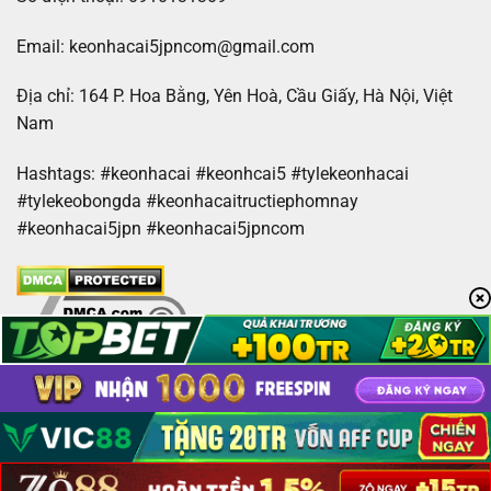
Email:
keonhacai5jpncom@gmail.com
Địa chỉ: 164 P. Hoa Bằng, Yên Hoà, Cầu Giấy, Hà Nội, Việt
Nam
Hashtags:
#keonhacai #keonhcai5 #tylekeonhacai
#tylekeobongda #keonhacaitructiephomnay
#keonhacai5jpn #keonhacai5jpncom
Copyright 2026 ©
Kèo Nhà Cái
| Bản quyền thuộc về chemnitzer.io |
Kèo Nhà Cái - Tỷ Lệ Kèo Nhà Cái 5, Kèo Bóng Đá Trực Tuyến Hôm
Nay