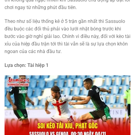
chơi ngay từ những phút đầu tiên.
Theo như số liệu thống kê ở 5 trận gần nhất thì Sassuolo
đều buộc các đối thủ phải vào lưới nhặt bóng trước khi
bước vào giờ nghỉ giải lao. Chính vì điều này, đối với kèo tài
xỉu của hiệp đầu trận tới thì tài vẫn sẽ là sự lựa chọn khôn
ngoan của các nhà đầu tư.
Lựa chọn: Tài hiệp 1