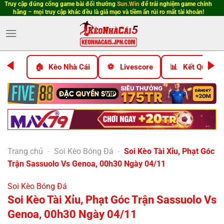
Truy cập đúng cổng game bài đổi thưởng
Sun.Win
để trải nghiệm game chính
Bỏ
hãng – mọi truy cập khác đều là giả mạo và tiềm ẩn rủi ro mất tài khoản!
qua
nội
dung
Kèo Nhà Cái
Livescore
Kết Quả Bó
Trang chủ
-
Soi Kèo Bóng Đá
-
Soi Kèo Tài Xỉu, Phạt Góc
Trận Sassuolo Vs Genoa, 00h30 Ngày 04/11
Soi Kèo Bóng Đá
Soi Kèo Tài Xỉu, Phạt Góc Trận Sassuolo Vs
Genoa, 00h30 Ngày 04/11