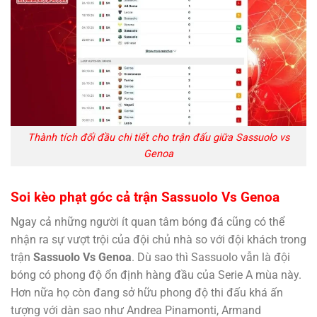
Thành tích đối đầu chi tiết cho trận đấu giữa Sassuolo vs
Genoa
Soi kèo phạt góc cả trận Sassuolo Vs Genoa
Ngay cả những người ít quan tâm bóng đá cũng có thể
nhận ra sự vượt trội của đội chủ nhà so với đội khách trong
trận
Sassuolo Vs Genoa
. Dù sao thì Sassuolo vẫn là đội
bóng có phong độ ổn định hàng đầu của Serie A mùa này.
Hơn nữa họ còn đang sở hữu phong độ thi đấu khá ấn
tượng với dàn sao như Andrea Pinamonti, Armand