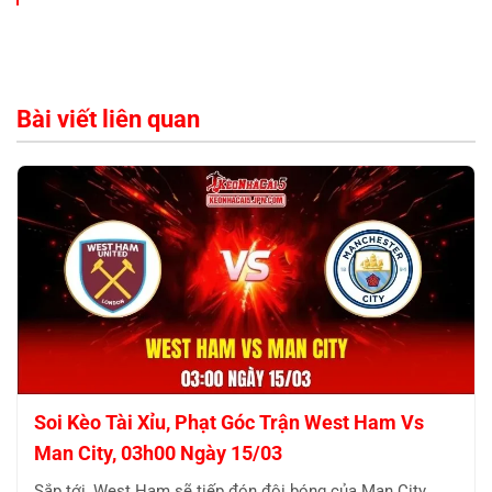
Bài viết liên quan
Soi Kèo Tài Xỉu, Phạt Góc Trận West Ham Vs
Man City, 03h00 Ngày 15/03
Sắp tới, West Ham sẽ tiếp đón đội bóng của Man City