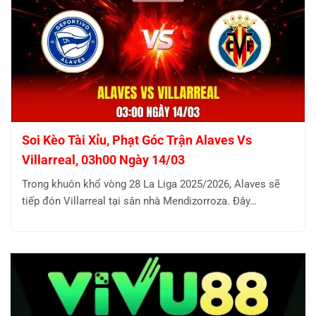
Soi Kèo Tài Xỉu, Phạt Góc Trận Alaves Vs
Villarreal, 03h00 Ngày 14/03
Trong khuôn khổ vòng 28 La Liga 2025/2026, Alaves sẽ
tiếp đón Villarreal tại sân nhà Mendizorroza. Đây…