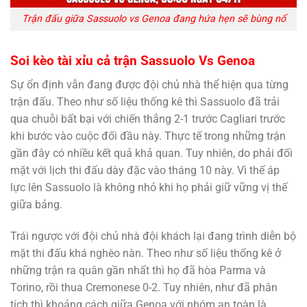
Trận đấu giữa Sassuolo vs Genoa đang hứa hẹn sẽ bùng nổ
Soi kèo tài xỉu cả trận Sassuolo Vs Genoa
Sự ổn định vẫn đang được đội chủ nhà thể hiện qua từng
trận đấu. Theo như số liệu thống kê thì Sassuolo đã trải
qua chuỗi bất bại với chiến thắng 2-1 trước Cagliari trước
khi bước vào cuộc đối đầu này. Thực tế trong những trận
gần đây có nhiều kết quả khả quan. Tuy nhiên, do phải đối
mặt với lịch thi đấu dày đặc vào tháng 10 này. Vì thế áp
lực lên Sassuolo là không nhỏ khi họ phải giữ vững vị thế
giữa bảng.
Trái ngược với đội chủ nhà đội khách lại đang trình diễn bộ
mặt thi đấu khá nghèo nàn. Theo như số liệu thống kê ở
những trận ra quân gần nhất thì họ đã hòa Parma và
Torino, rồi thua Cremonese 0-2. Tuy nhiên, như đã phân
tích thì khoảng cách giữa Genoa với nhóm an toàn là