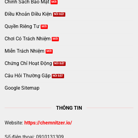
Chính Sách Bảo Mật
Điều Khoản Điều Kiện
Quyền Riêng Tư
Chơi Có Trách Nhiệm
Miễn Trách Nhiệm
Chứng Chỉ Hoạt Động
Câu Hỏi Thường Gặp
Google Sitemap
THÔNG TIN
Website:
https://chemnitzer.io/
Số điện thoại: 0910131309