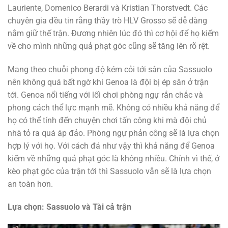
Lauriente, Domenico Berardi và Kristian Thorstvedt. Các
chuyên gia đều tin rằng thầy trò HLV Grosso sẽ dễ dàng
nắm giữ thế trận. Đương nhiên lúc đó thì cơ hội để họ kiếm
về cho mình những quả phạt góc cũng sẽ tăng lên rõ rệt.
Mang theo chuỗi phong độ kém cỏi tới sân của Sassuolo
nên không quá bất ngờ khi Genoa là đội bị ép sân ở trận
tới. Genoa nổi tiếng với lối chơi phòng ngự rắn chắc và
phong cách thể lực mạnh mẽ. Không có nhiều khả năng để
họ có thể tính đến chuyện chơi tấn công khi mà đội chủ
nhà tỏ ra quá áp đảo. Phòng ngự phản công sẽ là lựa chọn
hợp lý với họ. Với cách đá như vậy thì khả năng để Genoa
kiếm về những quả phạt góc là không nhiều. Chính vì thế, ở
kèo phạt góc của trận tới thì Sassuolo vẫn sẽ là lựa chọn
an toàn hơn.
Lựa chọn: Sassuolo và Tài cả trận