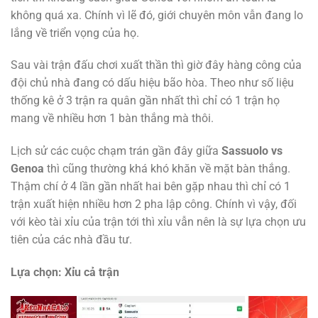
không quá xa. Chính vì lẽ đó, giới chuyên môn vẫn đang lo
lắng về triển vọng của họ.
Sau vài trận đấu chơi xuất thần thì giờ đây hàng công của
đội chủ nhà đang có dấu hiệu bão hòa. Theo như số liệu
thống kê ở 3 trận ra quân gần nhất thì chỉ có 1 trận họ
mang về nhiều hơn 1 bàn thắng mà thôi.
Lịch sử các cuộc chạm trán gần đây giữa
Sassuolo vs
Genoa
thì cũng thường khá khó khăn về mặt bàn thắng.
Thậm chí ở 4 lần gần nhất hai bên gặp nhau thì chỉ có 1
trận xuất hiện nhiều hơn 2 pha lập công. Chính vì vậy, đối
với kèo tài xỉu của trận tới thì xỉu vẫn nên là sự lựa chọn ưu
tiên của các nhà đầu tư.
Lựa chọn: Xỉu cả trận