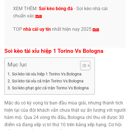
XEM THÊM:
Soi kèo bóng đá
- S
oi kèo nhà cái
chuẩn xác
TOP
nhà cái uy tín
nhất hiện nay 2025
Soi kèo tài xỉu hiệp 1 Torino Vs Bologna
Mục lục
Soi kèo tài xỉu hiệp 1 Torino Vs Bologna
Soi kèo tài xỉu cả trận Torino Vs Bologna
Soi kèo phạt góc cả trận Torino Vs Bologna
Mặc dù có kỳ vọng từ ban đầu mùa giải, nhưng thành tích
hiện tại của đội khách vẫn chưa thật sự ấn tượng với người
hâm mộ. Qua 24 vòng thi đấu, Bologna chỉ thu về được 30
điểm và đang xếp vị trí thứ 10 trên bảng xếp hạng. Cơ hội