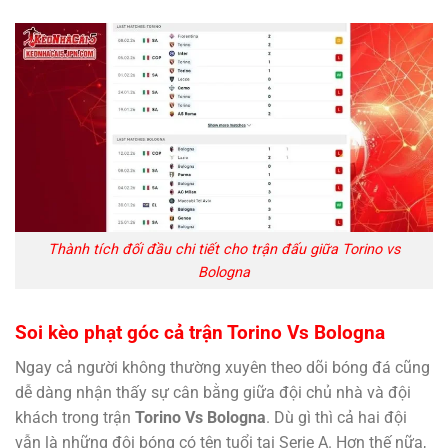
Thành tích đối đầu chi tiết cho trận đấu giữa Torino vs
Bologna
Soi kèo phạt góc cả trận Torino Vs Bologna
Ngay cả người không thường xuyên theo dõi bóng đá cũng
dễ dàng nhận thấy sự cân bằng giữa đội chủ nhà và đội
khách trong trận
Torino Vs Bologna
. Dù gì thì cả hai đội
vẫn là những đội bóng có tên tuổi tại Serie A. Hơn thế nữa,