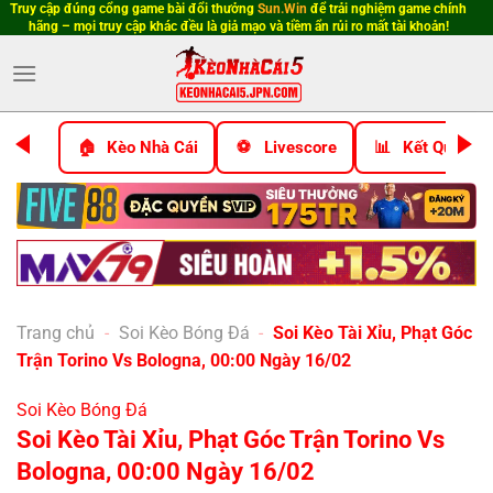
Truy cập đúng cổng game bài đổi thưởng
Sun.Win
để trải nghiệm game chính
Bỏ
hãng – mọi truy cập khác đều là giả mạo và tiềm ẩn rủi ro mất tài khoản!
qua
nội
dung
Kèo Nhà Cái
Livescore
Kết Quả Bó
Trang chủ
-
Soi Kèo Bóng Đá
-
Soi Kèo Tài Xỉu, Phạt Góc
Trận Torino Vs Bologna, 00:00 Ngày 16/02
Soi Kèo Bóng Đá
Soi Kèo Tài Xỉu, Phạt Góc Trận Torino Vs
Bologna, 00:00 Ngày 16/02