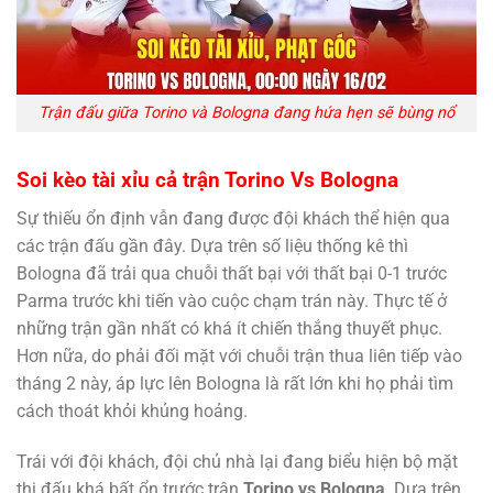
Trận đấu giữa Torino và Bologna đang hứa hẹn sẽ bùng nổ
Soi kèo tài xỉu cả trận Torino Vs Bologna
Sự thiếu ổn định vẫn đang được đội khách thể hiện qua
các trận đấu gần đây. Dựa trên số liệu thống kê thì
Bologna đã trải qua chuỗi thất bại với thất bại 0-1 trước
Parma trước khi tiến vào cuộc chạm trán này. Thực tế ở
những trận gần nhất có khá ít chiến thắng thuyết phục.
Hơn nữa, do phải đối mặt với chuỗi trận thua liên tiếp vào
tháng 2 này, áp lực lên Bologna là rất lớn khi họ phải tìm
cách thoát khỏi khủng hoảng.
Trái với đội khách, đội chủ nhà lại đang biểu hiện bộ mặt
thi đấu khá bất ổn trước trận
Torino vs Bologna
. Dựa trên