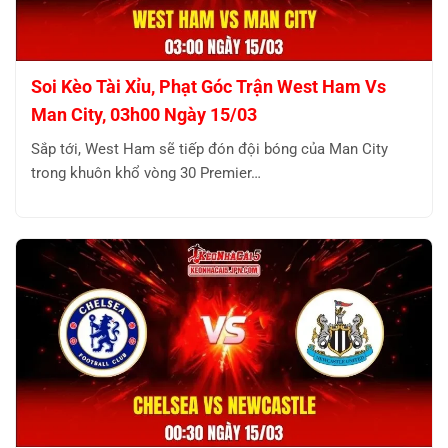
Soi Kèo Tài Xỉu, Phạt Góc Trận West Ham Vs
Man City, 03h00 Ngày 15/03
Sắp tới, West Ham sẽ tiếp đón đội bóng của Man City
trong khuôn khổ vòng 30 Premier…