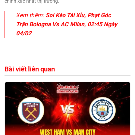
chính xác nhất thị trường.
Xem thêm:
Soi Kèo Tài Xỉu, Phạt Góc
Trận Bologna Vs AC Milan, 02:45 Ngày
04/02
Bài viết liên quan