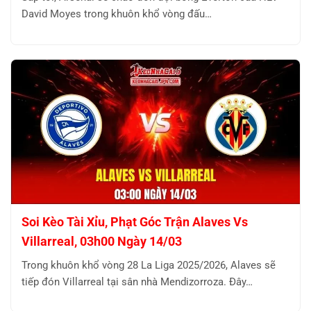
David Moyes trong khuôn khổ vòng đấu…
Soi Kèo Tài Xỉu, Phạt Góc Trận Alaves Vs
Villarreal, 03h00 Ngày 14/03
Trong khuôn khổ vòng 28 La Liga 2025/2026, Alaves sẽ
tiếp đón Villarreal tại sân nhà Mendizorroza. Đây…