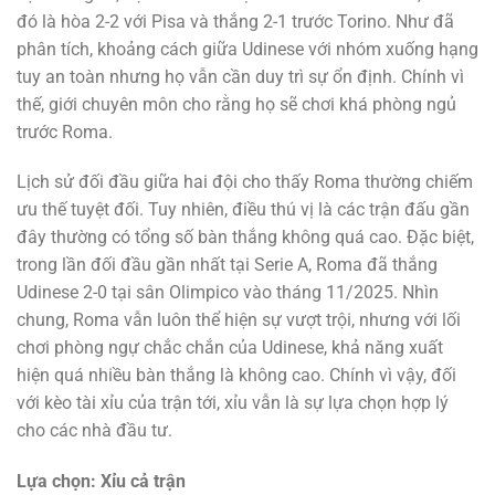
đó là hòa 2-2 với Pisa và thắng 2-1 trước Torino. Như đã
phân tích, khoảng cách giữa Udinese với nhóm xuống hạng
tuy an toàn nhưng họ vẫn cần duy trì sự ổn định. Chính vì
thế, giới chuyên môn cho rằng họ sẽ chơi khá phòng ngủ
trước Roma.
Lịch sử đối đầu giữa hai đội cho thấy Roma thường chiếm
ưu thế tuyệt đối. Tuy nhiên, điều thú vị là các trận đấu gần
đây thường có tổng số bàn thắng không quá cao. Đặc biệt,
trong lần đối đầu gần nhất tại Serie A, Roma đã thắng
Udinese 2-0 tại sân Olimpico vào tháng 11/2025. Nhìn
chung, Roma vẫn luôn thể hiện sự vượt trội, nhưng với lối
chơi phòng ngự chắc chắn của Udinese, khả năng xuất
hiện quá nhiều bàn thắng là không cao. Chính vì vậy, đối
với kèo tài xỉu của trận tới, xỉu vẫn là sự lựa chọn hợp lý
cho các nhà đầu tư.
Lựa chọn: Xỉu cả trận