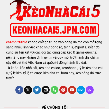
chemnitzer.io
không chỉ tập trung vào bóng đá mà còn mở rộng
sang nhiều lĩnh vực khác như bóng rổ, tennis, eSports. Kết hợp
cùng sự liên kết với các đối tác cung cấp kèo & game quốc tế,
nền tảng này khẳng định uy tín và quy mô, trở thành địa chỉ tin
cậy để bet thủ Việt Nam và quốc tế đồng hành lâu dài.
Từ khóa: kèo nhà cái, kèo nhà cái 88, keonhacai, tỷ lệ kèo nhà cái
5, tỷ lệ kèo, tỷ lệ cá cược, kèo nhà cái hôm nay, kèo bóng đá trực
tuyến.
VỀ CHÚNG TÔI