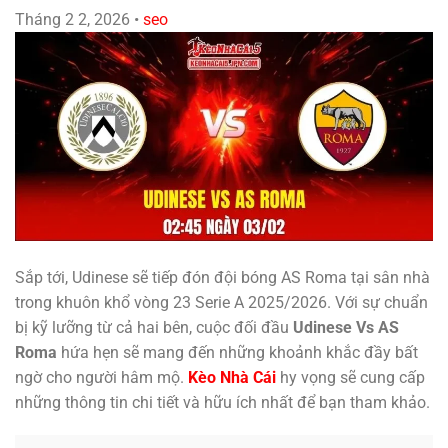
Tháng 2 2, 2026
•
seo
Sắp tới, Udinese sẽ tiếp đón đội bóng AS Roma tại sân nhà
trong khuôn khổ vòng 23 Serie A 2025/2026. Với sự chuẩn
bị kỹ lưỡng từ cả hai bên, cuộc đối đầu
Udinese Vs AS
Roma
hứa hẹn sẽ mang đến những khoảnh khắc đầy bất
ngờ cho người hâm mộ.
Kèo Nhà Cái
hy vọng sẽ cung cấp
những thông tin chi tiết và hữu ích nhất để bạn tham khảo.