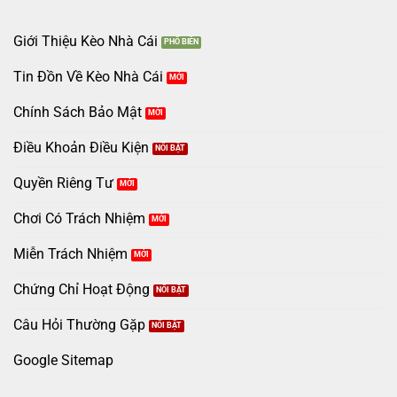
Giới Thiệu Kèo Nhà Cái
Tin Đồn Về Kèo Nhà Cái
Chính Sách Bảo Mật
Điều Khoản Điều Kiện
Quyền Riêng Tư
Chơi Có Trách Nhiệm
Miễn Trách Nhiệm
Chứng Chỉ Hoạt Động
Câu Hỏi Thường Gặp
Google Sitemap