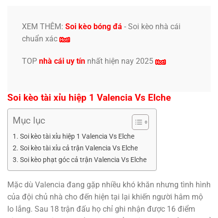
XEM THÊM:
Soi kèo bóng đá
- S
oi kèo nhà cái
chuẩn xác
TOP
nhà cái uy tín
nhất hiện nay 2025
Soi kèo tài xỉu hiệp 1 Valencia Vs Elche
Mục lục
Soi kèo tài xỉu hiệp 1 Valencia Vs Elche
Soi kèo tài xỉu cả trận Valencia Vs Elche
Soi kèo phạt góc cả trận Valencia Vs Elche
Mặc dù Valencia đang gặp nhiều khó khăn nhưng tình hình
của đội chủ nhà cho đến hiện tại lại khiến người hâm mộ
lo lắng. Sau 18 trận đấu họ chỉ ghi nhận được 16 điểm