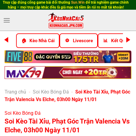
Truy cập đúng cổng game bài đổi thưởng
Sun.Win
để trải nghiệm game chính
Bỏ
hãng – mọi truy cập khác đều là giả mạo và tiềm ẩn rủi ro mất tài khoản!
qua
nội
dung
Kèo Nhà Cái
Livescore
Kết Quả Bó
Trang chủ
-
Soi Kèo Bóng Đá
-
Soi Kèo Tài Xỉu, Phạt Góc
Trận Valencia Vs Elche, 03h00 Ngày 11/01
Soi Kèo Bóng Đá
Soi Kèo Tài Xỉu, Phạt Góc Trận Valencia Vs
Elche, 03h00 Ngày 11/01