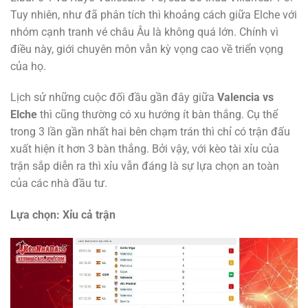
Tuy nhiên, như đã phân tích thì khoảng cách giữa Elche với
nhóm cạnh tranh vé châu Âu là không quá lớn. Chính vì
điều này, giới chuyên môn vẫn kỳ vọng cao về triển vọng
của họ.
Lịch sử những cuộc đối đầu gần đây giữa
Valencia vs
Elche
thì cũng thường có xu hướng ít bàn thắng. Cụ thể
trong 3 lần gần nhất hai bên chạm trán thì chỉ có trận đấu
xuất hiện ít hơn 3 bàn thắng. Bởi vậy, với kèo tài xỉu của
trận sắp diễn ra thì xỉu vẫn đáng là sự lựa chọn an toàn
của các nhà đầu tư.
Lựa chọn: Xỉu cả trận