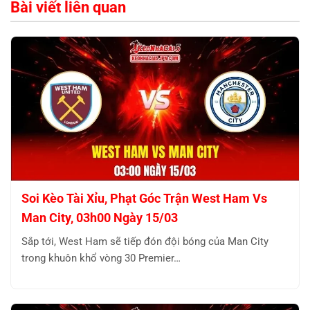
Bài viết liên quan
Soi Kèo Tài Xỉu, Phạt Góc Trận West Ham Vs
Man City, 03h00 Ngày 15/03
Sắp tới, West Ham sẽ tiếp đón đội bóng của Man City
trong khuôn khổ vòng 30 Premier…