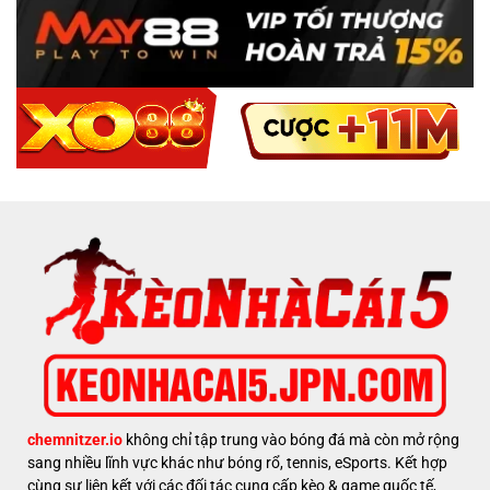
chemnitzer.io
không chỉ tập trung vào bóng đá mà còn mở rộng
sang nhiều lĩnh vực khác như bóng rổ, tennis, eSports. Kết hợp
cùng sự liên kết với các đối tác cung cấp kèo & game quốc tế,