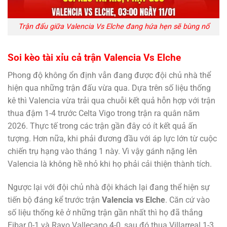
Trận đấu giữa Valencia Vs Elche đang hứa hẹn sẽ bùng nổ
Soi kèo tài xỉu cả trận Valencia Vs Elche
Phong độ không ổn định vẫn đang được đội chủ nhà thể
hiện qua những trận đấu vừa qua. Dựa trên số liệu thống
kê thì Valencia vừa trải qua chuỗi kết quả hỗn hợp với trận
thua đậm 1-4 trước Celta Vigo trong trận ra quân năm
2026. Thực tế trong các trận gần đây có ít kết quả ấn
tượng. Hơn nữa, khi phải đương đầu với áp lực lớn từ cuộc
chiến trụ hạng vào tháng 1 này. Vì vậy gánh nặng lên
Valencia là không hề nhỏ khi họ phải cải thiện thành tích.
Ngược lại với đội chủ nhà đội khách lại đang thể hiện sự
tiến bộ đáng kể trước trận
Valencia vs Elche
. Căn cứ vào
số liệu thống kê ở những trận gần nhất thì họ đã thắng
Eibar 0-1 và Rayo Vallecano 4-0, sau đó thua Villarreal 1-3.