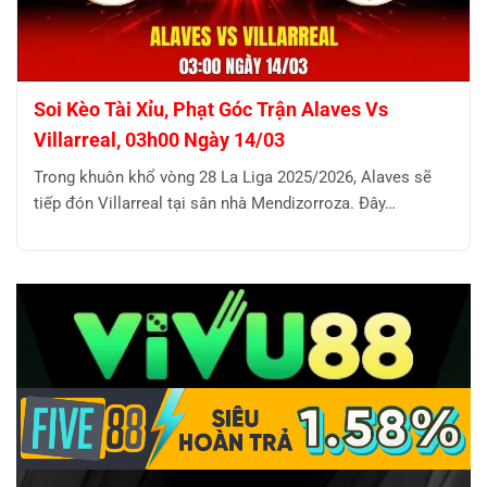
Soi Kèo Tài Xỉu, Phạt Góc Trận Alaves Vs
Villarreal, 03h00 Ngày 14/03
Trong khuôn khổ vòng 28 La Liga 2025/2026, Alaves sẽ
tiếp đón Villarreal tại sân nhà Mendizorroza. Đây…