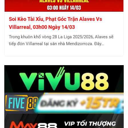
Soi Kèo Tài Xỉu, Phạt Góc Trận Alaves Vs
Villarreal, 03h00 Ngày 14/03
Trong khuôn khổ vòng 28 La Liga 2025/2026, Alaves sẽ
tiếp đón Villarreal tại sân nhà Mendizorroza. Đây…