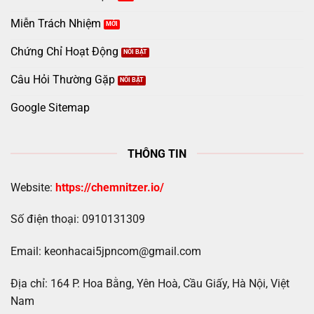
Miễn Trách Nhiệm
Chứng Chỉ Hoạt Động
Câu Hỏi Thường Gặp
Google Sitemap
THÔNG TIN
Website:
https://chemnitzer.io/
Số điện thoại: 0910131309
Email:
keonhacai5jpncom@gmail.com
Địa chỉ: 164 P. Hoa Bằng, Yên Hoà, Cầu Giấy, Hà Nội, Việt
Nam