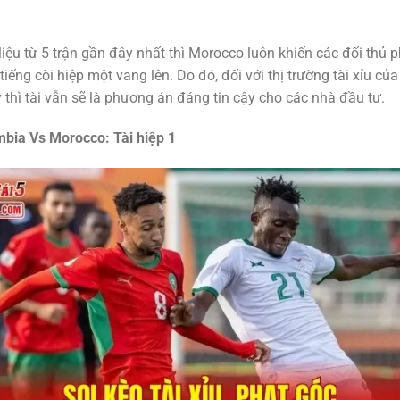
iệu từ 5 trận gần đây nhất thì Morocco luôn khiến các đối thủ 
tiếng còi hiệp một vang lên. Do đó, đối với thị trường tài xỉu củ
y thì tài vẫn sẽ là phương án đáng tin cậy cho các nhà đầu tư.
bia Vs Morocco: Tài hiệp 1