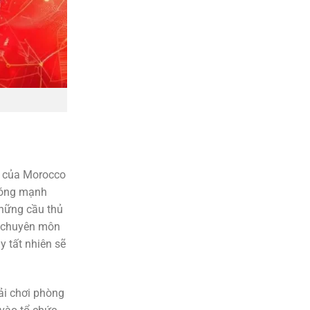
i của Morocco
 bóng mạnh
những cầu thủ
i chuyên môn
y tất nhiên sẽ
ải chơi phòng