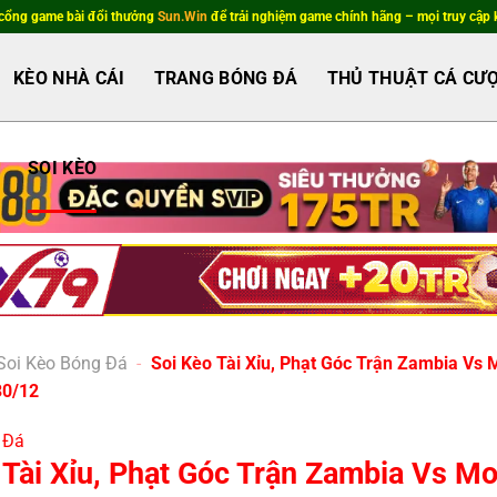
cổng game bài đổi thưởng
Sun.Win
để trải nghiệm game chính hãng – mọi truy cập kh
KÈO NHÀ CÁI
TRANG BÓNG ĐÁ
THỦ THUẬT CÁ CƯ
SOI KÈO
Soi Kèo Bóng Đá
-
Soi Kèo Tài Xỉu, Phạt Góc Trận Zambia Vs 
30/12
 Đá
 Tài Xỉu, Phạt Góc Trận Zambia Vs Mo