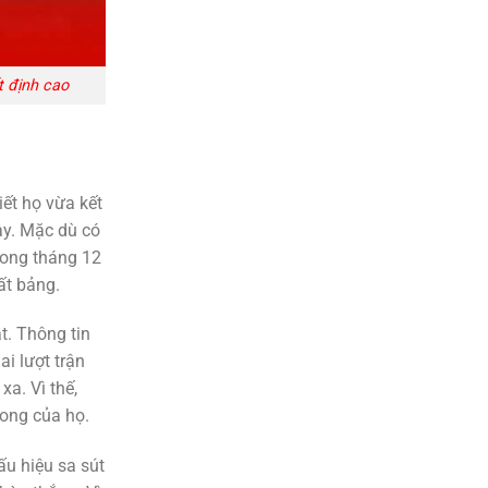
 định cao
ết họ vừa kết
ày. Mặc dù có
trong tháng 12
ất bảng.
t. Thông tin
i lượt trận
a. Vì thế,
rong của họ.
ấu hiệu sa sút