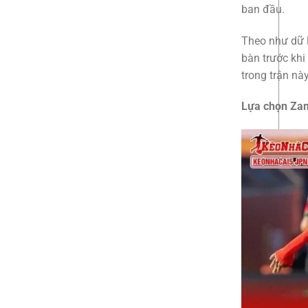
ban đầu.
Theo như dữ l
bàn trước khi 
trong trận nà
Lựa chọn Zam