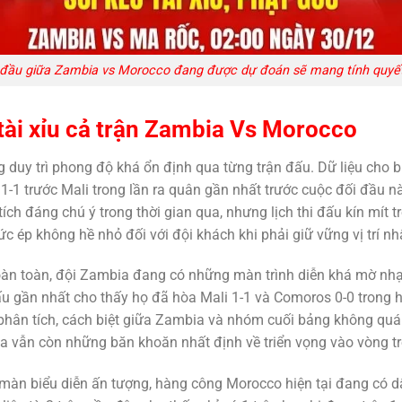
 đầu giữa Zambia vs Morocco đang được dự đoán sẽ mang tính quyết
tài xỉu cả trận Zambia Vs Morocco
duy trì phong độ khá ổn định qua từng trận đấu. Dữ liệu cho bi
 1-1 trước Mali trong lần ra quân gần nhất trước cuộc đối đầu n
ích đáng chú ý trong thời gian qua, nhưng lịch thi đấu kín mít 
ức ép không hề nhỏ đối với đội khách khi phải giữ vững vị trí nh
oàn toàn, đội Zambia đang có những màn trình diễn khá mờ nhạ
ấu gần nhất cho thấy họ đã hòa Mali 1-1 và Comoros 0-0 trong ha
hân tích, cách biệt giữa Zambia và nhóm cuối bảng không quá x
a vẫn còn những băn khoăn nhất định về triển vọng vào vòng t
màn biểu diễn ấn tượng, hàng công Morocco hiện tại đang có d