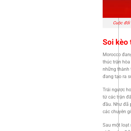
Cuộc đối
Soi kèo 
Morocco đang 
thúc trận hòa
những thành t
đang tạo ra s
Trái ngược h
từ các trận đ
đầu. Như đã p
các chuyên gi
Sau một loạt 