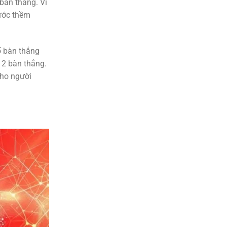
 bàn thắng. Vì
rước thềm
ố bàn thắng
 2 bàn thắng.
 cho người