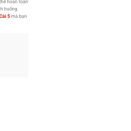
thế hoàn toàn
nh huống
Cái 5
mà bạn