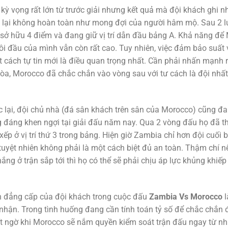
kỳ vọng rất lớn từ trước giải nhưng kết quả mà đội khách ghi 
 lại không hoàn toàn như mong đợi của người hâm mộ. Sau 2 lư
 sở hữu 4 điểm và đang giữ vị trí dẫn đầu bảng A. Khả năng để
ôi đầu của mình vẫn còn rất cao. Tuy nhiên, việc đảm bảo suất
 cách tự tin mới là điều quan trọng nhất. Cần phải nhấn mạnh 
òa, Morocco đã chắc chắn vào vòng sau với tư cách là đội nhất
 lại, đội chủ nhà (đá sân khách trên sân của Morocco) cũng đ
 đáng khen ngợi tại giải đấu năm nay. Qua 2 vòng đấu họ đã t
xếp ở vị trí thứ 3 trong bảng. Hiện giờ Zambia chỉ hơn đội cuối 
tuyệt nhiên không phải là một cách biệt đủ an toàn. Thậm chí 
hắng ở trận sắp tới thì họ có thể sẽ phải chịu áp lực khủng khiếp
h đẳng cấp của đội khách trong cuộc đấu
Zambia Vs Morocco
l
 nhận. Trong tình huống đang cần tính toán tỷ số để chắc chắn đi
t ngờ khi Morocco sẽ nắm quyền kiểm soát trận đấu ngay từ nh