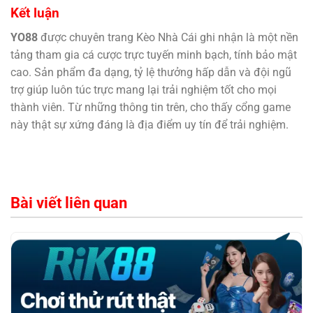
Kết luận
YO88
được chuyên trang Kèo Nhà Cái ghi nhận là một nền
tảng tham gia cá cược trực tuyến minh bạch, tính bảo mật
cao. Sản phẩm đa dạng, tỷ lệ thưởng hấp dẫn và đội ngũ
trợ giúp luôn túc trực mang lại trải nghiệm tốt cho mọi
thành viên. Từ những thông tin trên, cho thấy cổng game
này thật sự xứng đáng là địa điểm uy tín để trải nghiệm.
Bài viết liên quan