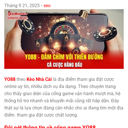
Tháng 9 21, 2025
•
seo
YO88
theo
Kèo Nhà Cái
là địa điểm tham gia đặt cược
online uy tín, nhiều dịch vụ đa dạng. Theo chuyên trang
cho thấy giao diện của cổng game vận hành mượt mà, hệ
thống hỗ trợ nhanh và khuyến mãi cũng rất hấp dẫn. Đây
thật sự là lựa chọn đáng cân nhắc cho ai đang tìm một địa
điểm tham gia đặt cược chất lượng.
Đôi nét thông tin về cổng game YO88