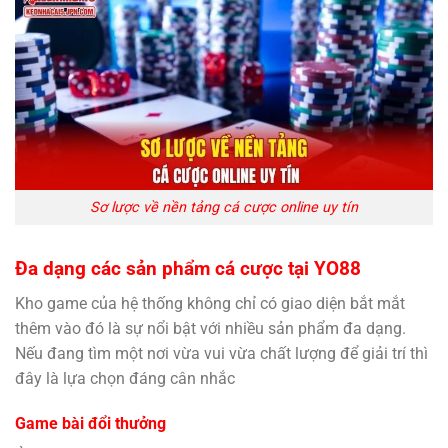
Sơ lược về nền tảng cá cược online uy tín
Đa dạng các sản phẩm cá cược tại YO88
Kho game của hệ thống không chỉ có giao diện bắt mắt
thêm vào đó là sự nổi bật với nhiều sản phẩm đa dạng.
Nếu đang tìm một nơi vừa vui vừa chất lượng để giải trí thì
đây là lựa chọn đáng cân nhắc
Game bài đổi thưởng