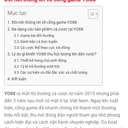
Mục lục
Đôi nét thông tin về cổng game YO88
Đa dạng các sản phẩm cá cược tại YO88
Game bài đổi thưởng
Sảnh bắn cá trực tuyến
Cá cược thể thao cực sôi động
Lý do gì khiến YO88 thu hút lượng lớn dân cược?
Thiết kế trang chủ sinh động
Tỷ lệ trả thưởng vượt trội
Các sự kiện ưu đãi đặc sắc và chất lượng
Kết luận
YO88
ra mắt thị trường cá cược từ năm 2015 nhưng phải
đến 3 năm sau mới có mặt ở tại Việt Nam. Ngay khi xuất
hiện, cổng game đã nhanh chóng trở thành một thương
hiệu nổi bật, thu hút đông đảo người tham gia nhờ phong
cách hiện đại và cách vận hành chuyên nghiệp. Dù hoạt