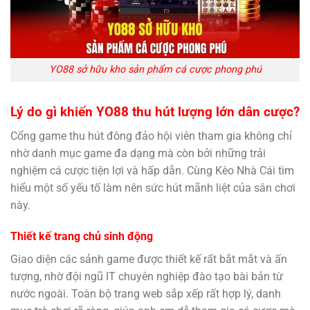
YO88 sở hữu kho sản phẩm cá cược phong phú
Lý do gì khiến YO88 thu hút lượng lớn dân cược?
Cổng game thu hút đông đảo hội viên tham gia không chỉ
nhờ danh mục game đa dạng mà còn bởi những trải
nghiệm cá cược tiện lợi và hấp dẫn. Cùng Kèo Nhà Cái tìm
hiểu một số yếu tố làm nên sức hút mãnh liệt của sân chơi
này.
Thiết kế trang chủ sinh động
Giao diện các sảnh game được thiết kế rất bắt mắt và ấn
tượng, nhờ đội ngũ IT chuyên nghiệp đào tạo bài bản từ
nước ngoài. Toàn bộ trang web sắp xếp rất hợp lý, danh