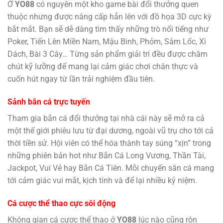
Ở
YO88
có nguyên một kho game bài đổi thưởng quen
thuộc nhưng được nâng cấp hẳn lên với đồ họa 3D cực kỳ
bắt mắt. Bạn sẽ dễ dàng tìm thấy những trò nổi tiếng như
Poker, Tiến Lên Miền Nam, Mậu Binh, Phỏm, Sâm Lốc, Xì
Dách, Bài 3 Cây… Từng sản phẩm giải trí đều được chăm
chút kỹ lưỡng để mang lại cảm giác chơi chân thực và
cuốn hút ngay từ lần trải nghiệm đầu tiên.
Sảnh bắn cá trực tuyến
Tham gia bắn cá đổi thưởng tại nhà cái này sẽ mở ra cả
một thế giới phiêu lưu từ đại dương, ngoài vũ trụ cho tới cả
thời tiền sử. Hội viên có thể hóa thành tay súng “xịn” trong
những phiên bản hot như Bắn Cá Long Vương, Thần Tài,
Jackpot, Vui Vẻ hay Bắn Cá Tiên. Mỗi chuyến săn cá mang
tới cảm giác vui mắt, kịch tính và để lại nhiều kỷ niệm.
Cá cược thể thao cực sôi động
Không gian cá cược thể thao ở
YO88
lúc nào cũng rộn