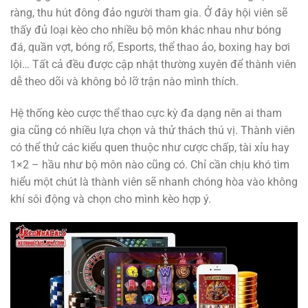
ràng, thu hút đông đảo người tham gia. Ở đây hội viên sẽ
thấy đủ loại kèo cho nhiều bộ môn khác nhau như bóng
đá, quần vợt, bóng rổ, Esports, thể thao ảo, boxing hay bơi
lội… Tất cả đều được cập nhật thường xuyên để thành viên
dễ theo dõi và không bỏ lỡ trận nào mình thích.
Hệ thống kèo cược thể thao cực kỳ đa dạng nên ai tham
gia cũng có nhiều lựa chọn và thử thách thú vị. Thành viên
có thể thử các kiểu quen thuộc như cược chấp, tài xỉu hay
1×2 – hầu như bộ môn nào cũng có. Chỉ cần chịu khó tìm
hiểu một chút là thành viên sẽ nhanh chóng hòa vào không
khí sôi động và chọn cho mình kèo hợp ý.