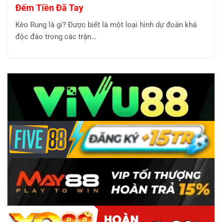
Đếm Tiền Đã Tay
Kèo Rung là gì? Được biết là một loại hình dự đoán khá
độc đáo trong các trận…