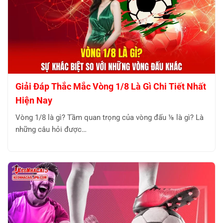
Giải Đáp Thắc Mắc Vòng 1/8 Là Gì Chi Tiết Nhất
Hiện Nay
Vòng 1/8 là gì? Tầm quan trọng của vòng đấu ⅛ là gì? Là
những câu hỏi được…