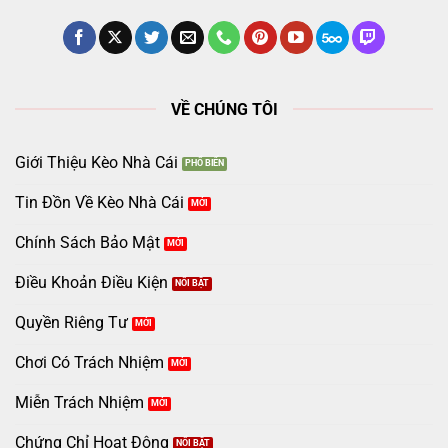
VỀ CHÚNG TÔI
Giới Thiệu Kèo Nhà Cái
Tin Đồn Về Kèo Nhà Cái
Chính Sách Bảo Mật
Điều Khoản Điều Kiện
Quyền Riêng Tư
Chơi Có Trách Nhiệm
Miễn Trách Nhiệm
Chứng Chỉ Hoạt Động