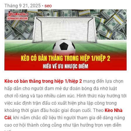
Tháng 9 21, 2025
•
seo
Kèo có bàn thắng trong hiệp 1/hiệp 2
mang đến lựa chọn
hấp dẫn cho người đam mê dự đoán bóng đá nhờ luật
chơi rõ ràng và tạo nhiều cảm xúc. Hình thức này hướng tới
việc xác định trận đấu có xuất hiện pha lập công trong
khoảng thời gian đầu hoặc giai đoạn cuối. Theo
Kèo Nhà
Cái
, khi nắm chắc dữ liệu thì người tham gia dễ dàng nâng
cao cơ hội thành công cũng như tận hưởng trọn vẹn diễn