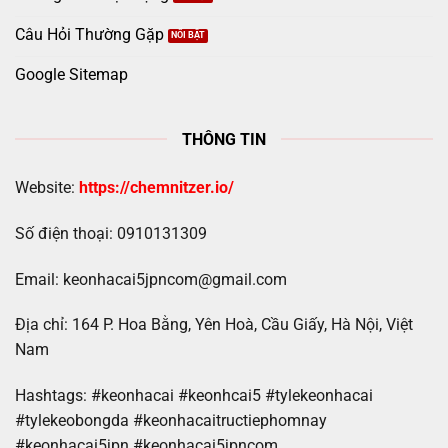
Câu Hỏi Thường Gặp
Google Sitemap
THÔNG TIN
Website:
https://chemnitzer.io/
Số điện thoại: 0910131309
Email:
keonhacai5jpncom@gmail.com
Địa chỉ: 164 P. Hoa Bằng, Yên Hoà, Cầu Giấy, Hà Nội, Việt
Nam
Hashtags:
#keonhacai #keonhcai5 #tylekeonhacai
#tylekeobongda #keonhacaitructiephomnay
#keonhacai5jpn #keonhacai5jpncom