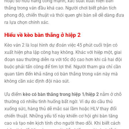
hoặc sở hữu hàng công mạnh, xác suất xuất hiện bàn
thắng trong ván đầu khá cao. Người chơi biết phân tích
phong độ, chiến thuật và thói quen ghi bàn sẽ dễ dàng đưa
ra lựa chọn chính xác.
Hiểu về kèo bàn thắng ở hiệp 2
Kèo ván 2 là loại hình dự đoán việc 45 phút cuối trận có
xuất hiện pha lập công hay không. Khác với hiệp một, giai
đoạn sau thường diễn ra với tốc độ cao hơn khi cả hai đội
buộc phải tấn công để tìm lợi thế. Người tham gia chỉ cần
quan tâm đến khả năng có bàn thắng trong ván này mà
không cần xác định đội nào sút.
Ưu điểm
kèo có bàn thắng trong hiệp 1/hiệp 2
nằm ở chỗ
thường có nhiều tình huống bất ngờ. Ví dụ do cầu thủ
xuống sức, hàng thủ dễ mắc sai lầm hoặc HLV thay đổi
chiến thuật. Những yếu tố này khiến cơ hội ghi bàn tăng
cao và tạo nên kịch tính cho người theo dõi. Khi biết cách