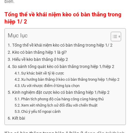
biến.
Tổng thể về khái niệm kèo có bàn thắng trong
hiệp 1/ 2
Mục lục
Tổng thể về khái niệm kèo có bàn thắng trong hiệp 1/ 2
Kèo có bàn thắng hiệp 1 là gì?
Hiểu về kèo bàn thắng ở hiệp 2
So sánh tổng quát kèo có bàn thắng trong hiệp 1/hiệp 2
Sự khác biệt về tỷ lệ cược
Xu hướng bàn thắng ở kèo có bàn thắng trong hiệp 1/hiệp 2
Ưu với nhược điểm ở từng lựa chọn
Kinh nghiệm đặt cược kèo có bàn thắng hiệp 1/hiệp 2
Phân tích phong độ của hàng công cùng hàng thủ
Xem xét những lịch sử đối đầu với chiến thuật
Chú ý yếu tố ngoại cảnh
Kết bài