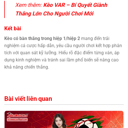
Xem thêm:
Kèo VAR – Bí Quyết Giành
Thắng Lớn Cho Người Chơi Mới
Kết bài
Kèo có bàn thắng trong hiệp 1/hiệp 2
mang đến trải
nghiệm cá cược hấp dẫn, yêu cầu người chơi kết hợp phân
tích với quan sát kỹ lưỡng. Hiểu rõ đặc điểm từng ván, áp
dụng kinh nghiệm và tránh sai lầm phổ biến sẽ nâng cao
khả năng chiến thắng.
Bài viết liên quan