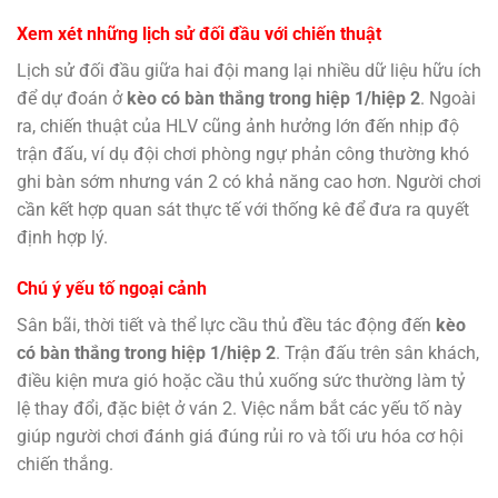
Xem xét những lịch sử đối đầu với chiến thuật
Lịch sử đối đầu giữa hai đội mang lại nhiều dữ liệu hữu ích
để dự đoán ở
kèo có bàn thắng trong hiệp 1/hiệp 2
. Ngoài
ra, chiến thuật của HLV cũng ảnh hưởng lớn đến nhịp độ
trận đấu, ví dụ đội chơi phòng ngự phản công thường khó
ghi bàn sớm nhưng ván 2 có khả năng cao hơn. Người chơi
cần kết hợp quan sát thực tế với thống kê để đưa ra quyết
định hợp lý.
Chú ý yếu tố ngoại cảnh
Sân bãi, thời tiết và thể lực cầu thủ đều tác động đến
kèo
có bàn thắng trong hiệp 1/hiệp 2
. Trận đấu trên sân khách,
điều kiện mưa gió hoặc cầu thủ xuống sức thường làm tỷ
lệ thay đổi, đặc biệt ở ván 2. Việc nắm bắt các yếu tố này
giúp người chơi đánh giá đúng rủi ro và tối ưu hóa cơ hội
chiến thắng.